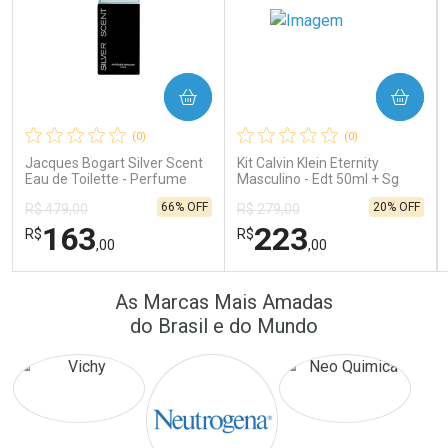
COMPRAR
COMPRAR
Ativar Desconto
Ativar Desconto
(0)
(0)
Comprar sem Desconto
Comprar sem Desconto
Comprar sem Desconto
Comprar sem Desconto
Jacques Bogart Silver Scent
Kit Calvin Klein Eternity
Por R$ 22,33/cada
Por R$ 16,79/cada
Por R$ 22,33/cada
Por R$ 16,79/cada
Eau de Toilette - Perfume
Masculino - Edt 50ml + Sg
Masculino
100ml
66% OFF
20% OFF
R$ 479,00
R$ 279,00
163
223
R$
R$
,00
,00
FECHAR
FECHAR
FEC
FEC
As Marcas Mais Amadas
Laboratório
Laboratório
Por Menos
Por Menos
do Brasil e do Mundo