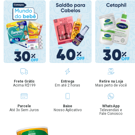
Benefícios
Frete Grátis
Entrega
Retire na Loja
Acima R$199
Em até 2 horas
Mais perto de você
Parcele
Baixe
WhatsApp
Até 3x Sem Juros
Nosso Aplicativo
Televendas e
Fale Conosco