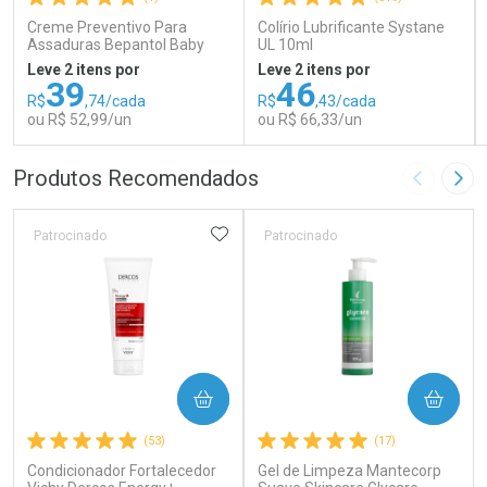
Creme Preventivo Para
Colírio Lubrificante Systane
Assaduras Bepantol Baby
UL 10ml
Toy Story Personagens
Leve 2 itens por
Leve 2 itens por
Sortidos 120g
39
46
R$
,74/cada
R$
,43/cada
ou R$ 52,99/un
ou R$ 66,33/un
FECHAR
FECHAR
FEC
FEC
Produtos Recomendados
Imagem A
Pró
Laboratório
Laboratório
Por Menos
Por Menos
ADICIONAR AOS FAVORITOS
Patrocinado
Patrocinado
COMPRAR
COMPRAR
Ativar Desconto
Ativar Desconto
(53)
(17)
Condicionador Fortalecedor
Comprar sem Desconto
Gel de Limpeza Mantecorp
Comprar sem Desconto
Comprar sem Desconto
Comprar sem Desconto