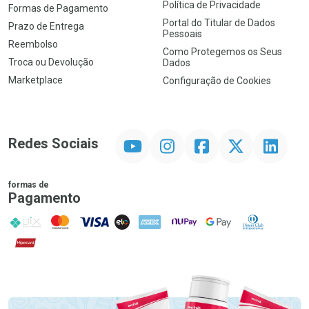
Política de Privacidade
Formas de Pagamento
Portal do Titular de Dados
Prazo de Entrega
Pessoais
Reembolso
Como Protegemos os Seus
Troca ou Devolução
Dados
Marketplace
Configuração de Cookies
YouTube
Instagram
Facebook
Twitter
Linkedin
Redes Sociais
formas de
Pagamento
PIX
MasterCard
VISA
ELO
AMEX
NuPay
Google Pay
Diners Club
Hipercard
Promoção em Destaque