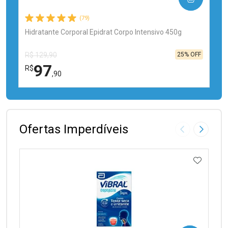
(79)
Hidratante Corporal Epidrat Corpo Intensivo 450g
25% OFF
R$ 129,90
97
R$
,90
FECHAR
FECHAR
Laboratório
Por Menos
Ofertas Imperdíveis
Imagem Anter
Próxima
ADICIO
Ativar Desconto