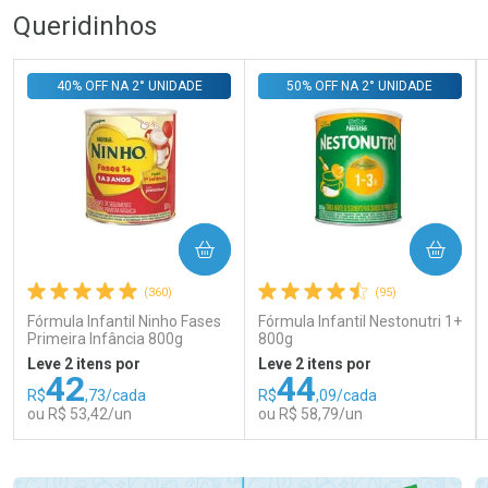
Queridinhos
40% OFF NA 2° UNIDADE
50% OFF NA 2° UNIDADE
COMPRAR
COMPRAR
(360)
(95)
Fórmula Infantil Ninho Fases
Fórmula Infantil Nestonutri 1+
Primeira Infância 800g
800g
Leve 2 itens por
Leve 2 itens por
42
44
R$
,73/cada
R$
,09/cada
ou R$ 53,42/un
ou R$ 58,79/un
FECHAR
FECHAR
FEC
FEC