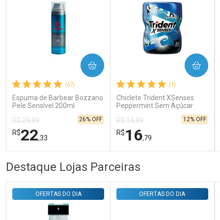
Ativar Desconto
COMPRAR
COMPRAR
Comprar sem Desconto
Comprar sem Desconto
Por R$ 31,35/cada
Por R$ 31,35/cada
(67)
(1)
Espuma de Barbear Bozzano
Chiclete Trident XSenses
Pele Sensível 200ml
Peppermint Sem Açúcar
Garrafa 54g
26% OFF
12% OFF
R$ 29,99
R$ 18,99
22
16
R$
R$
,33
,79
FECHAR
FECHAR
FEC
FEC
Destaque Lojas Parceiras
Laboratório
Laboratório
Por Menos
Por Menos
OFERTAS DO DIA
OFERTAS DO DIA