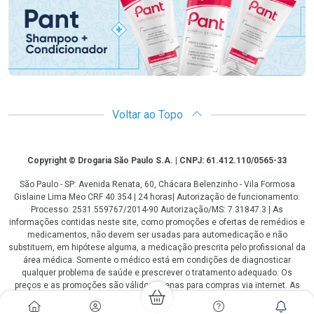
Voltar ao Topo
Copyright
Copyright © Drogaria São Paulo S.A. | CNPJ: 61.412.110/0565-33
São Paulo - SP: Avenida Renata, 60, Chácara Belenzinho - Vila Formosa
Gislaine Lima Meo CRF 40.354 | 24 horas| Autorização de funcionamento:
Processo: 2531.559767/2014-90 Autorização/MS: 7.31847.3 | As
informações contidas neste site, como promoções e ofertas de remédios e
medicamentos, não devem ser usadas para automedicação e não
substituem, em hipótese alguma, a medicação prescrita pelo profissional da
área médica. Somente o médico está em condições de diagnosticar
qualquer problema de saúde e prescrever o tratamento adequado. Os
preços e as promoções são válidos apenas para compras via internet. As
fotos contidas em nosso site são meramente ilustrativas. *Preços e
disponibilidade sujeitos a alterações no decorrer do dia. Antibióticos e