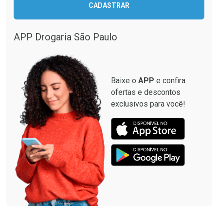
CADASTRAR
Comprar sem Desconto
Comprar sem Desconto
Comprar sem Desconto
Comprar sem Desconto
Por R$ 349,99/cada
Por R$ 137,94/cada
Por R$ 349,99/cada
Por R$ 137,94/cada
APP Drogaria São Paulo
Baixe o
APP
e confira
ofertas e descontos
exclusivos para você!