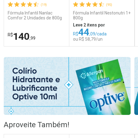
(19)
(95)
Fórmula Infantil Nanlac
Fórmula Infantil Nestonutri 1+
Comfor 2 Unidades de 800g
800g
Leve 2 itens por
44
140
R$
,09/cada
R$
,99
ou R$ 58,79/un
FECHAR
FECHAR
FEC
FEC
Laboratório
Laboratório
Por Menos
Por Menos
Ativar Desconto
Ativar Desconto
Aproveite Também!