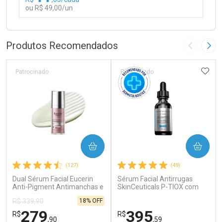
ou R$ 49,00/un
FECHAR
FECHAR
Laboratório
Por Menos
Produtos Recomendados
Imagem A
Pró
ADIC
Patrocinado
Patrocinado
Ativar Desconto
COMPRAR
COMPRAR
Comprar sem Desconto
Comprar sem Desconto
(127)
(49)
Por R$ 49,00/cada
Por R$ 49,00/cada
Dual Sérum Facial Eucerin
Sérum Facial Antirrugas
Anti-Pigment Antimanchas e
SkinCeuticals P-TIOX com
Anti-idade 30ml
Complexo de Peptídeos 30ml
18% OFF
R$ 339,90
279
395
R$
R$
,90
,59