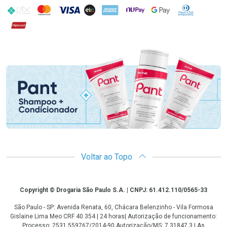
PIX
MasterCard
VISA
ELO
AMEX
NuPay
Google Pay
Diners Club
Hipercard
Promoção em Destaque
Voltar ao Topo
Copyright
Copyright © Drogaria São Paulo S.A. | CNPJ: 61.412.110/0565-33
São Paulo - SP: Avenida Renata, 60, Chácara Belenzinho - Vila Formosa
Gislaine Lima Meo CRF 40.354 | 24 horas| Autorização de funcionamento:
Processo: 2531.559767/2014-90 Autorização/MS: 7.31847.3 | As