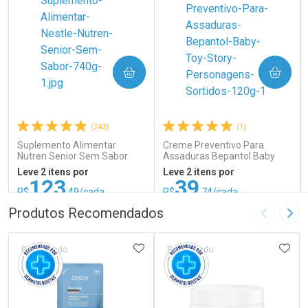
COMPRAR
COMPRAR
(242)
(1)
Suplemento Alimentar
Creme Preventivo Para
Nutren Senior Sem Sabor
Assaduras Bepantol Baby
740g
Toy Story Personagens
Leve 2 itens por
Leve 2 itens por
Sortidos 120g
123
39
R$
,49/cada
R$
,74/cada
ou R$ 137,21/un
ou R$ 52,99/un
FECHAR
FECHAR
FEC
FEC
Produtos Recomendados
Imagem A
Pró
Laboratório
Laboratório
Por Menos
Por Menos
ADICIONAR AOS FAVORITOS
ADIC
Patrocinado
Patrocinado