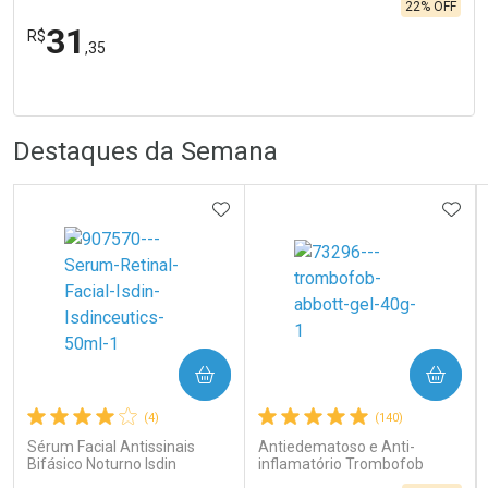
22% OFF
31
R$
,35
FECHA
FECHA
Laboratório
Por Menos
R
R
Destaques da Semana
ADICIONAR AOS FAVORITOS
ADIC
Ativar Desconto
COMPRAR
COMPRAR
Comprar sem Desconto
Comprar sem Desconto
Por R$ 31,35/cada
Por R$ 31,35/cada
(4)
(140)
Sérum Facial Antissinais
Antiedematoso e Anti-
Bifásico Noturno Isdin
inflamatório Trombofob
Isdinceutics Retinal com
200U/g 40g