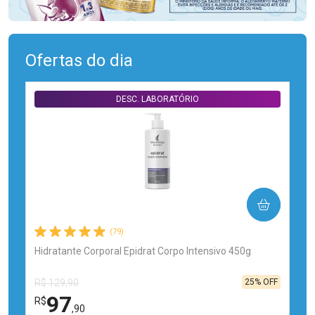
Ofertas do dia
DESC. LABORATÓRIO
COMPRAR
(79)
Hidratante Corporal Epidrat Corpo Intensivo 450g
25% OFF
R$ 129,90
97
R$
,90