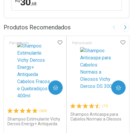
30
R$
,68
FECHAR
FECHAR
Laboratório
Por Menos
Produtos Recomendados
Imagem A
Pró
ADICIONAR AOS FAVORITOS
ADIC
Patrocinado
Patrocinado
Ativar Desconto
COMPRAR
COMPRAR
Comprar sem Desconto
Comprar sem Desconto
Por R$ 30,68/cada
Por R$ 30,68/cada
(77)
(325)
Shampoo Anticaspa para
Shampoo Estimulante Vichy
Cabelos Normais a Oleosos
Dercos Energy+ Antiqueda
Vichy Dercos DS 300g
Cabelos Fracos e