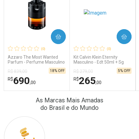
COMPRAR
COMPRAR
Ativar Desconto
Ativar Desconto
(0)
(0)
Comprar sem Desconto
Comprar sem Desconto
Comprar sem Desconto
Comprar sem Desconto
Azzaro The Most Wanted
Kit Calvin Klein Eternity
Por R$ 389,90/cada
Por R$ 22,33/cada
Por R$ 389,90/cada
Por R$ 22,33/cada
Parfum - Perfume Masculino
Masculino - Edt 50ml + Sg
100ml
18% OFF
5% OFF
R$ 839,00
R$ 279,00
690
265
R$
R$
,00
,00
FECHAR
FECHAR
FEC
FEC
As Marcas Mais Amadas
Laboratório
Laboratório
Por Menos
Por Menos
do Brasil e do Mundo