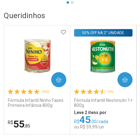
Queridinhos
ADICIONAR AOS FAVORITOS
50% OFF NA 2° UNIDADE
COMPRAR
COMPRAR
(360)
(95)
Fórmula Infantil Ninho Fases
Fórmula Infantil Nestonutri 1+
Primeira Infância 800g
800g
Leve 2 itens por
45
55
R$
,00/cada
R$
,85
ou R$ 59,99/un