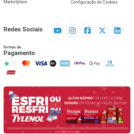
Marketplace
Configuração de Cookies
YouTube
Instagram
Facebook
Twitter
Linkedin
Redes Sociais
formas de
Pagamento
PIX
MasterCard
VISA
ELO
AMEX
NuPay
Google Pay
Diners Club
Hipercard
Promoção em Destaque