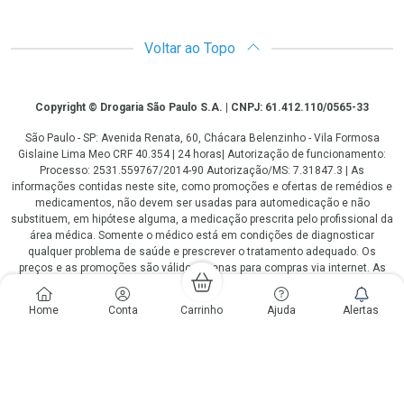
Voltar ao Topo
Copyright
Copyright © Drogaria São Paulo S.A. | CNPJ: 61.412.110/0565-33
São Paulo - SP: Avenida Renata, 60, Chácara Belenzinho - Vila Formosa
Gislaine Lima Meo CRF 40.354 | 24 horas| Autorização de funcionamento:
Processo: 2531.559767/2014-90 Autorização/MS: 7.31847.3 | As
informações contidas neste site, como promoções e ofertas de remédios e
medicamentos, não devem ser usadas para automedicação e não
substituem, em hipótese alguma, a medicação prescrita pelo profissional da
área médica. Somente o médico está em condições de diagnosticar
qualquer problema de saúde e prescrever o tratamento adequado. Os
preços e as promoções são válidos apenas para compras via internet. As
fotos contidas em nosso site são meramente ilustrativas. *Preços e
disponibilidade sujeitos a alterações no decorrer do dia. Antibióticos e
Home
Conta
Carrinho
Ajuda
Alertas
antimicrobianos vendas apenas em lojas físicas ou televendas. Portaria nº
344 - 01/02/1999 - Ministério da Saúde. Horário de funcionamento Central
de Vendas e Atendimento ao Cliente 4003 3393 ou 0800 779 8767 de
domingo a domingo das 08h00 às 20h00.
LGPD Aceite os Cookies