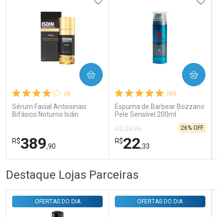
ADICIONAR AOS FAVORITOS
ADIC
Ativar Desconto
COMPRAR
COMPRAR
(4)
(67)
Comprar sem Desconto
Comprar sem Desconto
Por R$ 143,94/cada
Por R$ 143,94/cada
Sérum Facial Antissinais
Espuma de Barbear Bozzano
Bifásico Noturno Isdin
Pele Sensível 200ml
Isdinceutics Retinal com
26% OFF
R$ 29,99
Retinaldeído 50ml
389
22
R$
R$
,90
,33
FECHAR
FECHAR
FEC
FEC
Destaque Lojas Parceiras
Laboratório
Laboratório
Por Menos
Por Menos
OFERTAS DO DIA
OFERTAS DO DIA