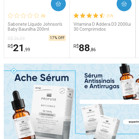
COMPRAR
COMPRAR
(0)
(17)
Sabonete Líquido Johnson's
Vitamina D Addera D3 2000ui
Baby Baunilha 200ml
30 Comprimidos
17% OFF
R$ 26,59
21
88
R$
R$
,99
,86
FECHAR
FECHAR
FEC
FEC
Laboratório
Laboratório
Por Menos
Por Menos
Ativar Desconto
Ativar Desconto