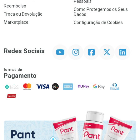
Pessoais
Reembolso
Como Protegemos os Seus
Troca ou Devolução
Dados
Marketplace
Configuração de Cookies
YouTube
Instagram
Facebook
Twitter
Linkedin
Redes Sociais
formas de
Pagamento
PIX
MasterCard
VISA
ELO
AMEX
NuPay
Google Pay
Diners Club
Hipercard
Promoção em Destaque