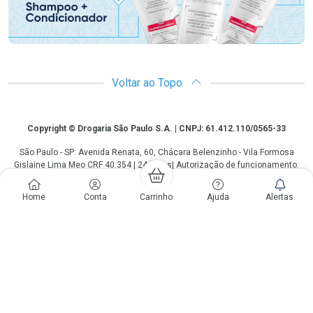
Voltar ao Topo
Copyright
Copyright © Drogaria São Paulo S.A. | CNPJ: 61.412.110/0565-33
São Paulo - SP: Avenida Renata, 60, Chácara Belenzinho - Vila Formosa
Gislaine Lima Meo CRF 40.354 | 24 horas| Autorização de funcionamento:
Processo: 2531.559767/2014-90 Autorização/MS: 7.31847.3 | As
informações contidas neste site, como promoções e ofertas de remédios e
Home
Conta
Carrinho
Ajuda
Alertas
medicamentos, não devem ser usadas para automedicação e não
substituem, em hipótese alguma, a medicação prescrita pelo profissional da
área médica. Somente o médico está em condições de diagnosticar
qualquer problema de saúde e prescrever o tratamento adequado. Os
preços e as promoções são válidos apenas para compras via internet. As
fotos contidas em nosso site são meramente ilustrativas. *Preços e
disponibilidade sujeitos a alterações no decorrer do dia. Antibióticos e
antimicrobianos vendas apenas em lojas físicas ou televendas. Portaria nº
344 - 01/02/1999 - Ministério da Saúde. Horário de funcionamento Central