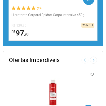
(79)
Hidratante Corporal Epidrat Corpo Intensivo 450g
25% OFF
R$ 129,90
97
R$
,90
FECHAR
FECHAR
Laboratório
Por Menos
Ofertas Imperdíveis
Imagem Anter
Próxima
ADICIO
Ativar Desconto