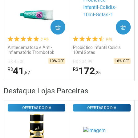
COMPRAR
COMPRAR
Ativar Desconto
(140)
(63)
Antiedematoso e Anti-
Probiótico Infantil Colidis
Comprar sem Desconto
Comprar sem Desconto
inflamatório Trombofob
10ml Gotas
Por R$ 29,30/cada
Por R$ 29,30/cada
200U/g 40g
10% OFF
16% OFF
R$ 46,30
R$ 204,99
41
172
R$
R$
,57
,25
FECHAR
FECHAR
FEC
FEC
Destaque Lojas Parceiras
Laboratório
Laboratório
Por Menos
Por Menos
OFERTAS DO DIA
OFERTAS DO DIA