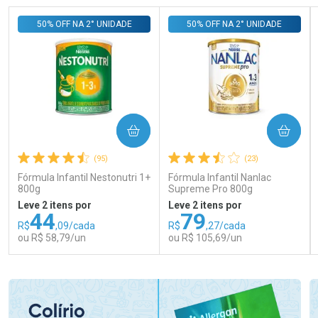
50% OFF NA 2° UNIDADE
50% OFF NA 2° UNIDADE
COMPRAR
COMPRAR
(95)
(23)
Fórmula Infantil Nestonutri 1+
Fórmula Infantil Nanlac
800g
Supreme Pro 800g
Leve 2 itens por
Leve 2 itens por
44
79
R$
,09/cada
R$
,27/cada
ou R$ 58,79/un
ou R$ 105,69/un
FECHAR
FECHAR
FEC
FEC
Laboratório
Laboratório
Por Menos
Por Menos