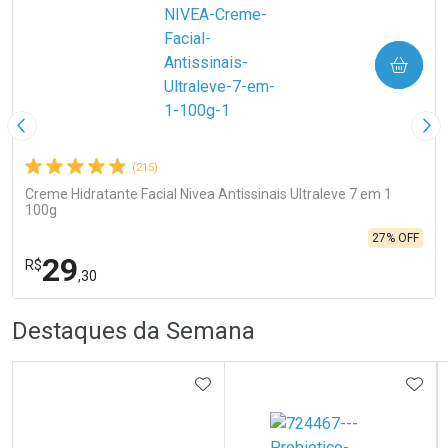
COMPRAR
Imagem Anterior
Pró
(215)
Creme Hidratante Facial Nivea Antissinais Ultraleve 7 em 1
100g
27% OFF
29
R$
,30
R
R
FECHA
FECHA
Destaques da Semana
Laboratório
Por Menos
ADICIONAR AOS FAVORITOS
ADIC