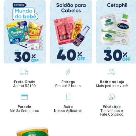
Benefícios
Frete Grátis
Entrega
Retire na Loja
Acima R$199
Em até 2 horas
Mais perto de você
Parcele
Baixe
WhatsApp
Até 3x Sem Juros
Nosso Aplicativo
Televendas e
Fale Conosco