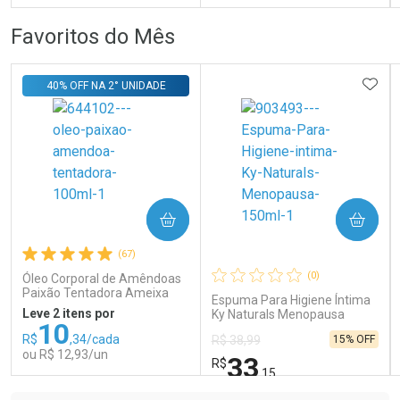
FECHAR
FECHAR
FEC
FEC
Favoritos do Mês
Laboratório
Laboratório
Por Menos
Por Menos
ADIC
40% OFF NA 2° UNIDADE
COMPRAR
COMPRAR
Ativar Desconto
Ativar Desconto
(67)
Comprar sem Desconto
Comprar sem Desconto
Comprar sem Desconto
Comprar sem Desconto
(0)
Óleo Corporal de Amêndoas
Por R$ 66,43/cada
Por R$ 41,99/cada
Por R$ 66,43/cada
Por R$ 41,99/cada
Paixão Tentadora Ameixa
Espuma Para Higiene Íntima
Rubi 100ml
Leve 2 itens por
Ky Naturals Menopausa
10
150ml
R$
,34/cada
15% OFF
R$ 38,99
ou R$ 12,93/un
33
R$
,15
FECHAR
FECHAR
FEC
FEC