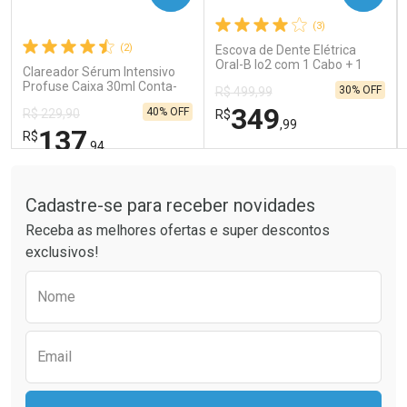
(3)
Comprar sem Desconto
Comprar sem Desconto
Comprar sem Desconto
Comprar sem Desconto
(2)
Escova de Dente Elétrica
Por R$ 41,99/cada
Por R$ 26,99/cada
Por R$ 41,99/cada
Por R$ 26,99/cada
Oral-B Io2 com 1 Cabo + 1
Clareador Sérum Intensivo
Refil + Carregador
Profuse Caixa 30ml Conta-
30% OFF
R$ 499,99
Gotas
349
40% OFF
R$ 229,90
R$
,99
137
R$
,94
Tudo sobre a Drogaria São Paulo
FECHAR
FECHAR
FEC
FEC
Laboratório
Laboratório
Por Menos
Por Menos
Cadastre-se para receber novidades
Receba as melhores ofertas e super descontos
exclusivos!
Preencha o formulário abaixo para receber 
Nome
Email
Ativar Desconto
Ativar Desconto