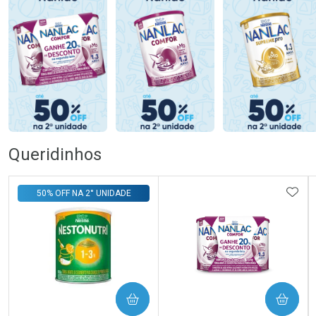
Queridinhos
ADIC
50% OFF NA 2° UNIDADE
COMPRAR
COMPRAR