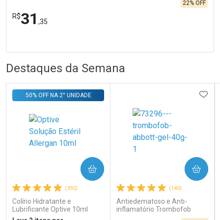
22% OFF
31
R$
,35
R
R
FECHA
FECHA
Laboratório
Por Menos
Destaques da Semana
ADIC
50% OFF NA 2° UNIDADE
Ativar Desconto
COMPRAR
COMPRAR
Comprar sem Desconto
Comprar sem Desconto
Por R$ 31,35/cada
Por R$ 31,35/cada
(392)
(140)
Colírio Hidratante e
Antiedematoso e Anti-
Lubrificante Optive 10ml
inflamatório Trombofob
200U/g 40g