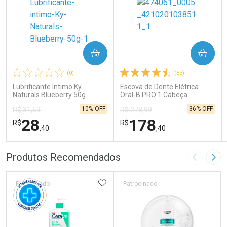
COMPRAR
COMPRAR
(0)
(53)
Lubrificante Íntimo Ky
Escova de Dente Elétrica
Naturals Blueberry 50g
Oral-B PRO 1 Cabeça
Redonda Recarregável 1
10% OFF
36% OFF
R$ 31,59
R$ 278,99
Unidade
28
178
R$
R$
,40
,40
FECHAR
FECHAR
FEC
FEC
Produtos Recomendados
Imagem A
Pró
Laboratório
Laboratório
Por Menos
Por Menos
ADICIONAR AOS FAVORITOS
Patrocinado
Patrocinado