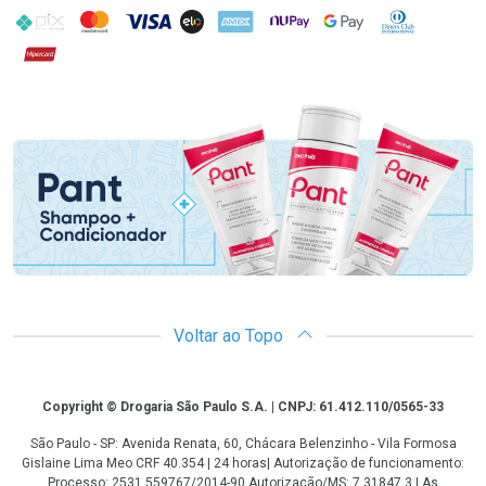
PIX
MasterCard
VISA
ELO
AMEX
NuPay
Google Pay
Diners Club
Hipercard
Promoção em Destaque
Voltar ao Topo
Copyright
Copyright © Drogaria São Paulo S.A. | CNPJ: 61.412.110/0565-33
São Paulo - SP: Avenida Renata, 60, Chácara Belenzinho - Vila Formosa
Gislaine Lima Meo CRF 40.354 | 24 horas| Autorização de funcionamento:
Processo: 2531.559767/2014-90 Autorização/MS: 7.31847.3 | As