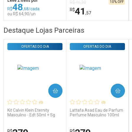
Leve 2 itens por
10% OFF
R$ 46,30
48
41
R$
,68/cada
R$
,57
ou R$ 64,90/un
FECHAR
FECHAR
FEC
FEC
Destaque Lojas Parceiras
Laboratório
Laboratório
Por Menos
Por Menos
OFERTAS DO DIA
OFERTAS DO DIA
COMPRAR
COMPRAR
Ativar Desconto
Ativar Desconto
(0)
(0)
Comprar sem Desconto
Comprar sem Desconto
Comprar sem Desconto
Comprar sem Desconto
Kit Calvin Klein Eternity
Lattafa Asad Eau de Parfum
Por R$ 64,90/cada
Por R$ 41,57/cada
Por R$ 64,90/cada
Por R$ 41,57/cada
Masculino - Edt 50ml + Sg
Perfume Masculino 100ml
100ml
R$
R$