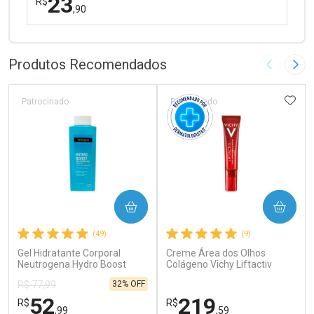
23
R$
,90
FECHAR
FECHAR
Laboratório
Por Menos
Produtos Recomendados
Imagem A
Pró
ADIC
Patrocinado
Patrocinado
Ativar Desconto
COMPRAR
COMPRAR
Comprar sem Desconto
Comprar sem Desconto
(49)
(9)
Por R$ 23,90/cada
Por R$ 23,90/cada
Gel Hidratante Corporal
Creme Área dos Olhos
Neutrogena Hydro Boost
Colágeno Vichy Liftactiv
Water 400ml
Collagenn Specialist 16 15ml
32% OFF
R$ 77,99
52
219
R$
R$
,99
,59