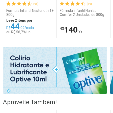
(95)
(19)
Fórmula Infantil Nestonutri 1+
Fórmula Infantil Nanlac
800g
Comfor 2 Unidades de 800g
Leve 2 itens por
44
140
R$
,09/cada
R$
,99
ou R$ 58,79/un
FECHAR
FECHAR
FEC
FEC
Laboratório
Laboratório
Por Menos
Por Menos
Ativar Desconto
Ativar Desconto
Aproveite Também!