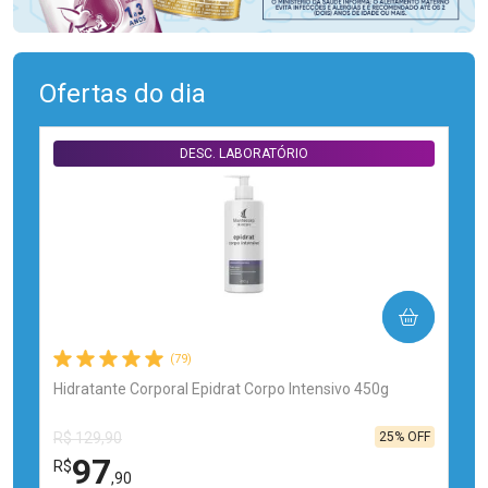
Ofertas do dia
DESC. LABORATÓRIO
COMPRAR
(79)
Hidratante Corporal Epidrat Corpo Intensivo 450g
25% OFF
R$ 129,90
97
R$
,90