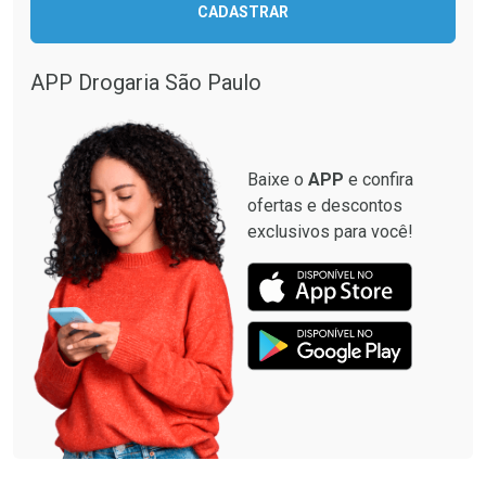
CADASTRAR
Comprar sem Desconto
Comprar sem Desconto
Comprar sem Desconto
Comprar sem Desconto
Por R$ 137,94/cada
Por R$ 349,99/cada
Por R$ 137,94/cada
Por R$ 349,99/cada
APP Drogaria São Paulo
Baixe o
APP
e confira
ofertas e descontos
exclusivos para você!