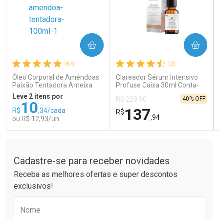
COMPRAR
COMPRAR
Ativar Desconto
Ativar Desconto
(67)
(2)
Comprar sem Desconto
Comprar sem Desconto
Comprar sem Desconto
Comprar sem Desconto
Óleo Corporal de Amêndoas
Clareador Sérum Intensivo
Por R$ 121,90/cada
Por R$ 14,39/cada
Por R$ 121,90/cada
Por R$ 14,39/cada
Paixão Tentadora Ameixa
Profuse Caixa 30ml Conta-
Rubi 100ml
Gotas
Leve 2 itens por
40% OFF
R$ 229,90
10
137
R$
,34/cada
R$
,94
ou R$ 12,93/un
Tudo sobre a Drogaria São Paulo
FECHAR
FECHAR
FEC
FEC
Laboratório
Laboratório
Por Menos
Por Menos
Cadastre-se para receber novidades
Receba as melhores ofertas e super descontos
exclusivos!
Preencha o formulário abaixo para receber 
Nome