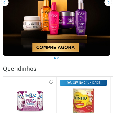
Imagem Anterior
Pr
Queridinhos
ADICIONAR AOS FAVORITOS
40% OFF NA 2° UNIDADE