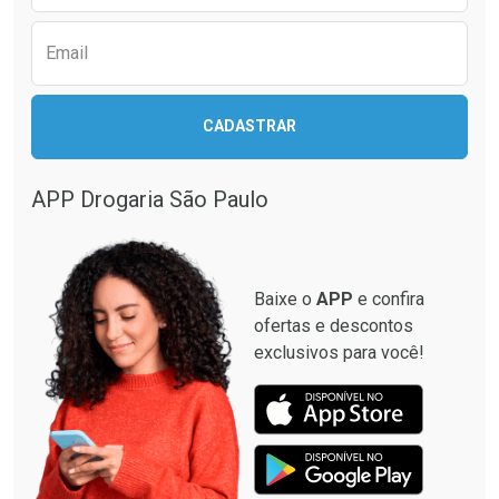
Email
Ativar Desconto
Ativar Desconto
CADASTRAR
Comprar sem Desconto
Comprar sem Desconto
Comprar sem Desconto
Comprar sem Desconto
Por R$ 12,93/cada
Por R$ 137,94/cada
Por R$ 12,93/cada
Por R$ 137,94/cada
APP Drogaria São Paulo
Baixe o
APP
e confira
ofertas e descontos
exclusivos para você!