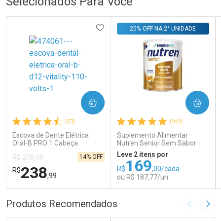
Selecionados Para Você
ADICIONAR AOS FAVORITOS
20% OFF NA 2° UNIDADE
COMPRAR
COMPRAR
(53)
(242)
Escova de Dente Elétrica
Suplemento Alimentar
Oral-B PRO 1 Cabeça
Nutren Senior Sem Sabor
Redonda Recarregável 1
740g
Leve 2 itens por
14% OFF
R$ 278,99
Unidade
169
238
R$
,00/cada
R$
,99
ou R$ 187,77/un
FECHAR
FECHAR
FEC
FEC
Produtos Recomendados
Imagem A
Pró
Laboratório
Laboratório
Por Menos
Por Menos