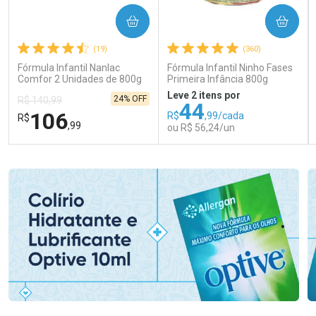
COMPRAR
COMPRAR
(19)
(360)
Fórmula Infantil Nanlac
Fórmula Infantil Ninho Fases
Comfor 2 Unidades de 800g
Primeira Infância 800g
Leve 2 itens por
24% OFF
R$ 140,99
44
106
R$
,99/cada
R$
,99
ou R$ 56,24/un
FECHAR
FECHAR
FEC
FEC
Laboratório
Laboratório
Por Menos
Por Menos
Ativar Desconto
Ativar Desconto