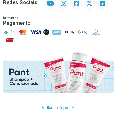
Redes Sociais
formas de
Pagamento
PIX
MasterCard
VISA
ELO
AMEX
NuPay
Google Pay
Diners Club
Hipercard
Promoção em Destaque
Voltar ao Topo