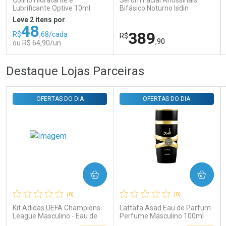
Colírio Hidratante e
Sérum Facial Antissinais
Comprar sem Desconto
Comprar sem Desconto
Lubrificante Optive 10ml
Bifásico Noturno Isdin
Por R$ 29,30/cada
Por R$ 29,30/cada
Isdinceutics Retinal com
Leve 2 itens por
Retinaldeído 50ml
48
389
R$
,68/cada
R$
,90
ou R$ 64,90/un
FECHAR
FECHAR
FEC
FEC
Destaque Lojas Parceiras
Laboratório
Laboratório
Por Menos
Por Menos
OFERTAS DO DIA
OFERTAS DO DIA
COMPRAR
COMPRAR
Ativar Desconto
Ativar Desconto
(0)
(0)
Comprar sem Desconto
Comprar sem Desconto
Comprar sem Desconto
Comprar sem Desconto
Kit Adidas UEFA Champions
Lattafa Asad Eau de Parfum
Por R$ 64,90/cada
Por R$ 389,90/cada
Por R$ 64,90/cada
Por R$ 389,90/cada
League Masculino - Eau de
Perfume Masculino 100ml
Toilette 100ml + Shower Gel