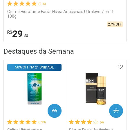
(215)
Creme Hidratante Facial Nivea Antissinais Ultraleve 7 em 1
100g
27% OFF
29
R$
,30
R
R
FECHA
FECHA
Destaques da Semana
Laboratório
Por Menos
ADIC
50% OFF NA 2° UNIDADE
COMPRAR
COMPRAR
Ativar Desconto
(393)
(4)