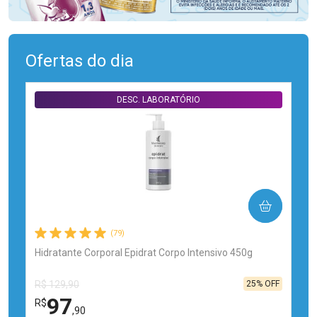
Ofertas do dia
DESC. LABORATÓRIO
COMPRAR
(79)
Hidratante Corporal Epidrat Corpo Intensivo 450g
25% OFF
R$ 129,90
97
R$
,90