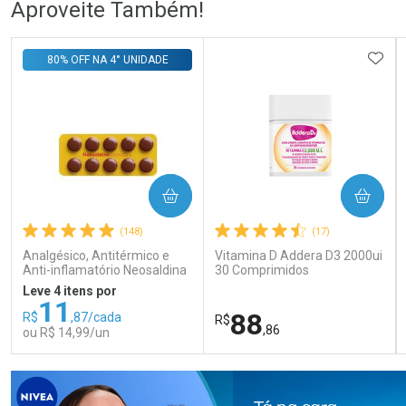
Aproveite Também!
Comprar sem Desconto
Comprar sem Desconto
Comprar sem Desconto
Comprar sem Desconto
ADIC
80% OFF NA 4° UNIDADE
Por R$ 140,99/cada
Por R$ 76,78/cada
Por R$ 140,99/cada
Por R$ 76,78/cada
COMPRAR
COMPRAR
(148)
(17)
Analgésico, Antitérmico e
Vitamina D Addera D3 2000ui
Anti-inflamatório Neosaldina
30 Comprimidos
30mg + 300mg + 30mg 10
Leve 4 itens por
Drágeas
11
88
R$
,87/cada
R$
,86
ou R$ 14,99/un
FECHAR
FECHAR
FEC
FEC
Laboratório
Laboratório
Por Menos
Por Menos