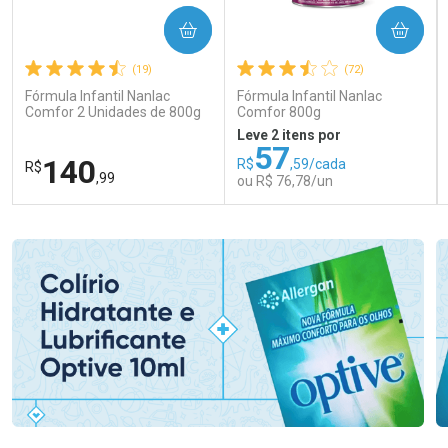
COMPRAR
COMPRAR
(19)
(72)
Fórmula Infantil Nanlac
Fórmula Infantil Nanlac
Comfor 2 Unidades de 800g
Comfor 800g
Leve 2 itens por
57
140
R$
,59/cada
R$
,99
ou R$ 76,78/un
FECHAR
FECHAR
FEC
FEC
Laboratório
Laboratório
Por Menos
Por Menos
Ativar Desconto
Ativar Desconto