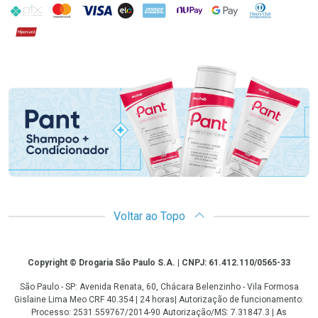
PIX
MasterCard
VISA
ELO
AMEX
NuPay
Google Pay
Diners Club
Hipercard
Promoção em Destaque
Voltar ao Topo
Copyright
Copyright © Drogaria São Paulo S.A. | CNPJ: 61.412.110/0565-33
São Paulo - SP: Avenida Renata, 60, Chácara Belenzinho - Vila Formosa
Gislaine Lima Meo CRF 40.354 | 24 horas| Autorização de funcionamento:
Processo: 2531.559767/2014-90 Autorização/MS: 7.31847.3 | As