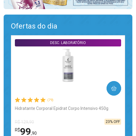
Ofertas do dia
DESC. LABORATÓRIO
COMPRAR
(79)
Hidratante Corporal Epidrat Corpo Intensivo 450g
23% OFF
R$ 129,90
99
R$
,90