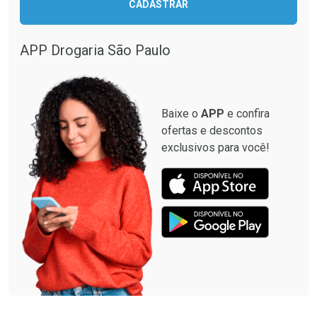
CADASTRAR
Comprar sem Desconto
Comprar sem Desconto
Comprar sem Desconto
Comprar sem Desconto
Por R$ 28,40/cada
Por R$ 12,93/cada
Por R$ 28,40/cada
Por R$ 12,93/cada
APP Drogaria São Paulo
Baixe o
APP
e confira
ofertas e descontos
exclusivos para você!