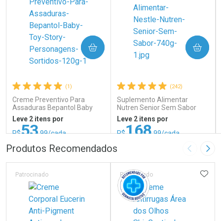
COMPRAR
COMPRAR
(1)
(242)
Creme Preventivo Para
Suplemento Alimentar
Assaduras Bepantol Baby
Nutren Senior Sem Sabor
Toy Story Personagens
740g
Leve 2 itens por
Leve 2 itens por
Sortidos 120g
53
168
R$
,99/cada
R$
,99/cada
ou R$ 71,99/un
ou R$ 187,76/un
FECHAR
FECHAR
FEC
FEC
Produtos Recomendados
Imagem A
Pró
Laboratório
Laboratório
Por Menos
Por Menos
ADIC
Patrocinado
Patrocinado