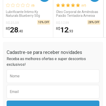
(0)
(67)
Comprar sem Desconto
Comprar sem Desconto
Comprar sem Desconto
Comprar sem Desconto
Lubrificante Íntimo Ky
Óleo Corporal de Amêndoas
Por R$ 26,99/cada
Por R$ 66,24/cada
Por R$ 26,99/cada
Por R$ 66,24/cada
Naturals Blueberry 50g
Paixão Tentadora Ameixa
Rubi 100ml
10% OFF
28% OFF
R$ 31,59
R$ 17,99
28
12
R$
R$
,40
,93
Tudo sobre a Drogaria São Paulo
FECHAR
FECHAR
FEC
FEC
Laboratório
Laboratório
Por Menos
Por Menos
Cadastre-se para receber novidades
Receba as melhores ofertas e super descontos
exclusivos!
Preencha o formulário abaixo para receber 
Nome
Email
Ativar Desconto
Ativar Desconto