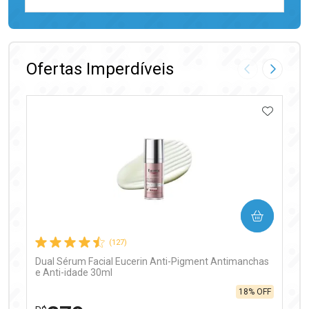
FECHAR
FECHAR
Laboratório
Por Menos
Ofertas Imperdíveis
Imagem Anter
Próxima
ADICIO
Ativar Desconto
COMPRAR
Comprar sem Desconto
Comprar sem Desconto
Por R$ 99,90/cada
Por R$ 99,90/cada
(127)
Dual Sérum Facial Eucerin Anti-Pigment Antimanchas
e Anti-idade 30ml
18% OFF