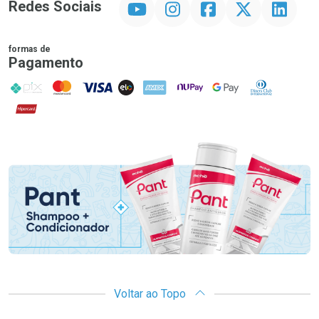
Redes Sociais
formas de
Pagamento
PIX
MasterCard
VISA
ELO
AMEX
NuPay
Google Pay
Diners Club
Hipercard
Promoção em Destaque
Voltar ao Topo