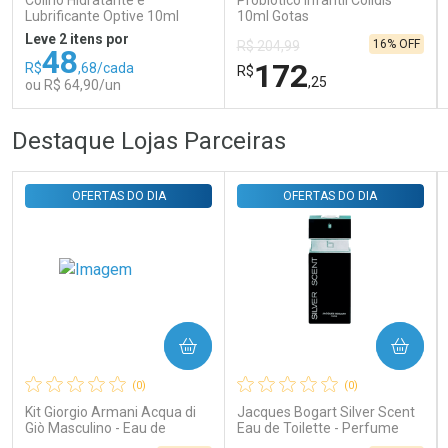
Colírio Hidratante e
Probiótico Infantil Colidis
Comprar sem Desconto
Comprar sem Desconto
Lubrificante Optive 10ml
10ml Gotas
Por R$ 29,30/cada
Por R$ 29,30/cada
Leve 2 itens por
16% OFF
R$ 204,99
48
172
R$
,68/cada
R$
,25
ou R$ 64,90/un
FECHAR
FECHAR
FEC
FEC
Destaque Lojas Parceiras
Laboratório
Laboratório
Por Menos
Por Menos
OFERTAS DO DIA
OFERTAS DO DIA
COMPRAR
COMPRAR
Ativar Desconto
Ativar Desconto
(0)
(0)
Comprar sem Desconto
Comprar sem Desconto
Comprar sem Desconto
Comprar sem Desconto
Kit Giorgio Armani Acqua di
Jacques Bogart Silver Scent
Por R$ 64,90/cada
Por R$ 172,25/cada
Por R$ 64,90/cada
Por R$ 172,25/cada
Giò Masculino - Eau de
Eau de Toilette - Perfume
Toilette 100ml + Gel de
Masculino