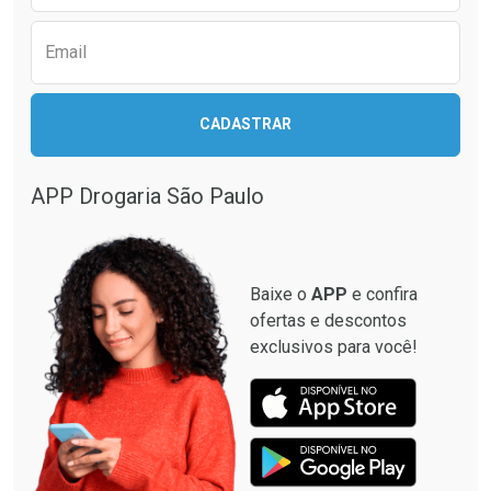
Email
Ativar Desconto
Ativar Desconto
CADASTRAR
Comprar sem Desconto
Comprar sem Desconto
Comprar sem Desconto
Comprar sem Desconto
Por R$ 12,93/cada
Por R$ 28,40/cada
Por R$ 12,93/cada
Por R$ 28,40/cada
APP Drogaria São Paulo
Baixe o
APP
e confira
ofertas e descontos
exclusivos para você!