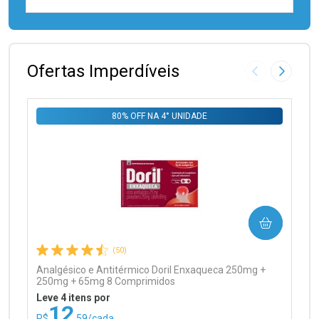
FECHAR
FECHAR
Laboratório
Por Menos
Ofertas Imperdíveis
Imagem Anter
Próxima
80% OFF NA 4° UNIDADE
Ativar Desconto
COMPRAR
Comprar sem Desconto
Comprar sem Desconto
Por R$ 97,90/cada
Por R$ 97,90/cada
(50)
Analgésico e Antitérmico Doril Enxaqueca 250mg +
250mg + 65mg 8 Comprimidos
Leve 4 itens por
12
R$
,59/cada