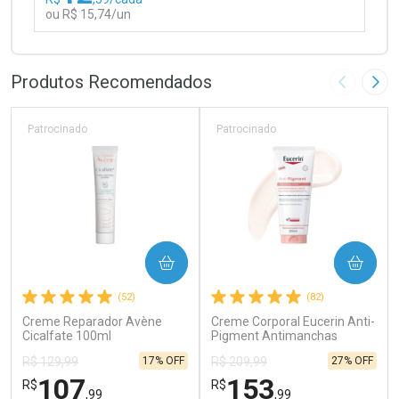
ou R$ 15,74/un
FECHAR
FECHAR
Laboratório
Por Menos
Produtos Recomendados
Imagem A
Pró
Patrocinado
Patrocinado
Ativar Desconto
COMPRAR
COMPRAR
Comprar sem Desconto
Comprar sem Desconto
(52)
(82)
Por R$ 15,74/cada
Por R$ 15,74/cada
Creme Reparador Avène
Creme Corporal Eucerin Anti-
Cicalfate 100ml
Pigment Antimanchas
Intenso 200ml
17% OFF
27% OFF
R$ 129,99
R$ 209,99
107
153
R$
R$
,99
,99