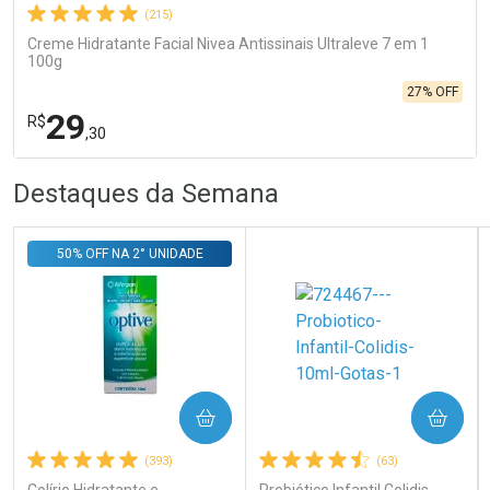
(215)
Creme Hidratante Facial Nivea Antissinais Ultraleve 7 em 1
100g
27% OFF
29
R$
,30
R
R
FECHA
FECHA
Destaques da Semana
Laboratório
Por Menos
50% OFF NA 2° UNIDADE
COMPRAR
COMPRAR
Ativar Desconto
(393)
(63)