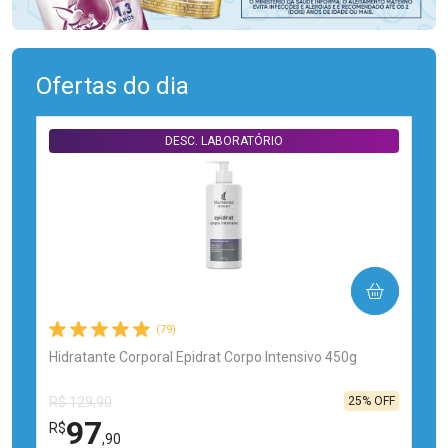
Ofertas do dia
DESC. LABORATÓRIO
COMPRAR
(79)
Hidratante Corporal Epidrat Corpo Intensivo 450g
25% OFF
R$ 129,90
97
R$
,90