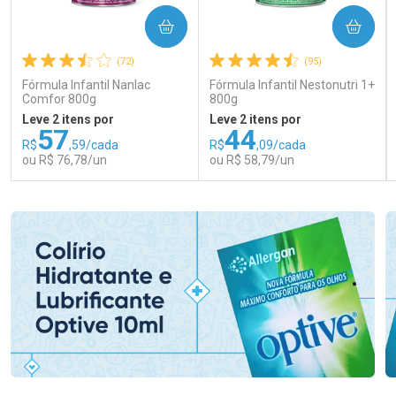
COMPRAR
COMPRAR
(72)
(95)
Fórmula Infantil Nanlac
Fórmula Infantil Nestonutri 1+
Comfor 800g
800g
Leve 2 itens por
Leve 2 itens por
57
44
R$
,59/cada
R$
,09/cada
ou R$ 76,78/un
ou R$ 58,79/un
FECHAR
FECHAR
FEC
FEC
Laboratório
Laboratório
Por Menos
Por Menos
Ativar Desconto
Ativar Desconto