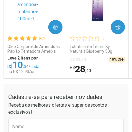
COMPRAR
COMPRAR
Ativar Desconto
Ativar Desconto
(67)
(0)
Comprar sem Desconto
Comprar sem Desconto
Comprar sem Desconto
Comprar sem Desconto
Óleo Corporal de Amêndoas
Lubrificante Íntimo Ky
Por R$ 41,99/cada
Por R$ 15,99/cada
Por R$ 41,99/cada
Por R$ 15,99/cada
Paixão Tentadora Ameixa
Naturals Blueberry 50g
Rubi 100ml
Leve 2 itens por
10% OFF
R$ 31,59
10
28
R$
,34/cada
R$
,40
ou R$ 12,93/un
Tudo sobre a Drogaria São Paulo
FECHAR
FECHAR
FEC
FEC
Laboratório
Laboratório
Por Menos
Por Menos
Cadastre-se para receber novidades
Receba as melhores ofertas e super descontos
exclusivos!
Preencha o formulário abaixo para receber 
Nome