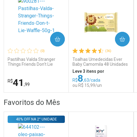
COMPRAR
COMPRAR
Ativar Desconto
Ativar Desconto
(0)
(36)
Comprar sem Desconto
Comprar sem Desconto
Comprar sem Desconto
Comprar sem Desconto
Pastilhas Valda Stranger
Toalhas Umedecidas Ever
Por R$ 279,90/cada
Por R$ 266,99/cada
Por R$ 279,90/cada
Por R$ 266,99/cada
Things Friends Don’t Lie
Baby Camomila 48 Unidades
Waffle 50g
Leve 3 itens por
8
41
R$
,63/cada
R$
,99
ou R$ 15,99/un
FECHAR
FECHAR
FEC
FEC
Favoritos do Mês
Laboratório
Laboratório
Por Menos
Por Menos
40% OFF NA 2° UNIDADE