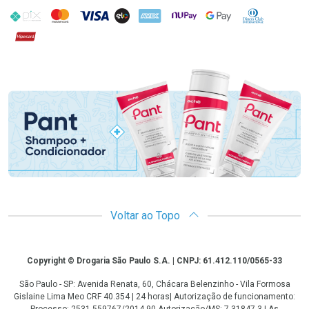
PIX
MasterCard
VISA
ELO
AMEX
NuPay
Google Pay
Diners Club
Hipercard
Promoção em Destaque
Voltar ao Topo
Copyright
Copyright © Drogaria São Paulo S.A. | CNPJ: 61.412.110/0565-33
São Paulo - SP: Avenida Renata, 60, Chácara Belenzinho - Vila Formosa
Gislaine Lima Meo CRF 40.354 | 24 horas| Autorização de funcionamento: