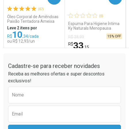
(67)
Comprar sem Desconto
Comprar sem Desconto
Comprar sem Desconto
Comprar sem Desconto
(0)
Óleo Corporal de Amêndoas
Por R$ 189,99/cada
Por R$ 26,99/cada
Por R$ 189,99/cada
Por R$ 26,99/cada
Paixão Tentadora Ameixa
Espuma Para Higiene Íntima
Rubi 100ml
Leve 2 itens por
Ky Naturals Menopausa
10
150ml
R$
,34/cada
15% OFF
R$ 38,99
ou R$ 12,93/un
33
R$
,15
Tudo sobre a Drogaria São Paulo
FECHAR
FECHAR
FEC
FEC
Laboratório
Laboratório
Por Menos
Por Menos
Cadastre-se para receber novidades
Receba as melhores ofertas e super descontos
exclusivos!
Preencha o formulário abaixo para receber 
Nome
Email
Ativar Desconto
Ativar Desconto