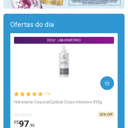
Ofertas do dia
DESC. LABORATÓRIO
COMPRAR
(79)
Hidratante Corporal Epidrat Corpo Intensivo 450g
25% OFF
R$ 129,90
97
R$
,90