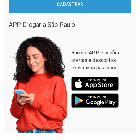
CADASTRAR
Comprar sem Desconto
Comprar sem Desconto
Comprar sem Desconto
Comprar sem Desconto
Por R$ 12,93/cada
Por R$ 33,15/cada
Por R$ 12,93/cada
Por R$ 33,15/cada
APP Drogaria São Paulo
Baixe o
APP
e confira
ofertas e descontos
exclusivos para você!