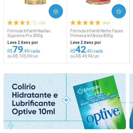
COMPRAR
COMPRAR
(23)
(360)
Fórmula Infantil Nanlac
Fórmula Infantil Ninho Fases
Supreme Pro 800g
Primeira Infância 800g
Leve 2 itens por
Leve 2 itens por
79
42
R$
,49/cada
R$
,45/cada
ou R$ 105,99/un
ou R$ 49,94/un
FECHAR
FECHAR
FEC
FEC
Laboratório
Laboratório
Por Menos
Por Menos