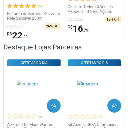
Comprar sem Desconto
Comprar sem Desconto
(67)
Chiclete Trident XSenses
Por R$ 29,30/cada
Por R$ 29,30/cada
Peppermint Sem Açúcar
Espuma de Barbear Bozzano
Garrafa 54g
Pele Sensível 200ml
12% OFF
R$ 18,99
16
26% OFF
R$ 29,99
R$
,79
22
R$
,33
FECHAR
FECHAR
FEC
FEC
Destaque Lojas Parceiras
Laboratório
Laboratório
Por Menos
Por Menos
OFERTAS DO DIA
OFERTAS DO DIA
COMPRAR
COMPRAR
Ativar Desconto
Ativar Desconto
(0)
(0)
Comprar sem Desconto
Comprar sem Desconto
Comprar sem Desconto
Comprar sem Desconto
Azzaro The Most Wanted
Kit Adidas UEFA Champions