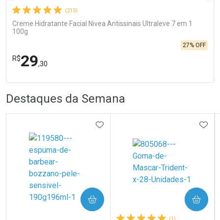
(215)
Creme Hidratante Facial Nivea Antissinais Ultraleve 7 em 1
100g
27% OFF
29
R$
,30
FECHA
FECHA
R
R
Destaques da Semana
Laboratório
Por Menos
ADICIONAR AOS FAVORITOS
ADIC
Ativar Desconto
COMPRAR
COMPRAR
(1)