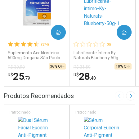
COMPRAR
COMPRAR
(374)
(0)
Suplemento Acetilcisteína
Lubrificante Íntimo Ky
600mg Drogaria São Paulo
Naturals Blueberry 50g
16 Sachês
36% OFF
10% OFF
R$ 39,99
R$ 31,59
25
28
R$
R$
,79
,40
FECHAR
FECHAR
FEC
FEC
Produtos Recomendados
Imagem A
Pró
Laboratório
Laboratório
Por Menos
Por Menos
Patrocinado
Patrocinado