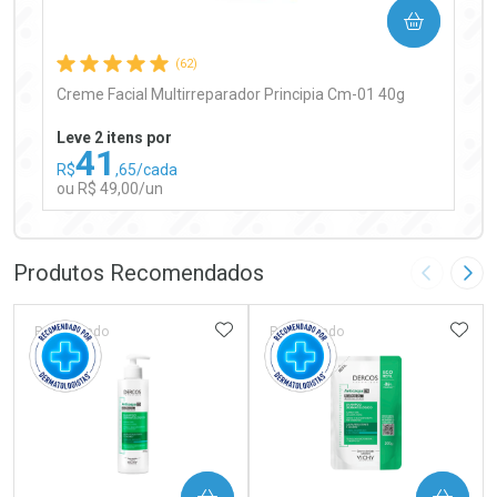
COMPRAR
Comprar sem Desconto
Comprar sem Desconto
Por R$ 97,90/cada
Por R$ 97,90/cada
(62)
Creme Facial Multirreparador Principia Cm-01 40g
Leve 2 itens por
41
R$
,65/cada
ou R$ 49,00/un
FECHAR
FECHAR
Laboratório
Por Menos
Produtos Recomendados
Imagem A
Pró
ADICIONAR AOS FAVORITOS
ADIC
Patrocinado
Patrocinado
Ativar Desconto