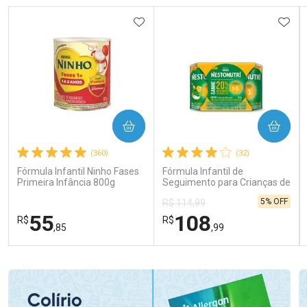
ADICIONAR AOS FAVORITOS
ADIC
COMPRAR
COMPRAR
(360)
(32)
Fórmula Infantil Ninho Fases
Fórmula Infantil de
Primeira Infância 800g
Seguimento para Crianças de
Primeira Infância Nestonutri
5% OFF
R$ 114,99
2 Unidades de 800g cada
55
108
R$
R$
,85
,99
FECHAR
FECHAR
FEC
FEC
Laboratório
Laboratório
Por Menos
Por Menos