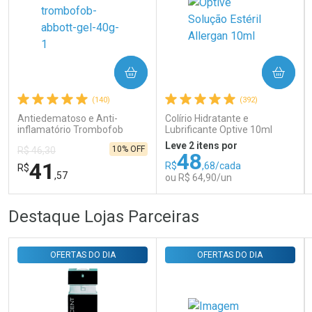
COMPRAR
COMPRAR
Ativar Desconto
(140)
(392)
Antiedematoso e Anti-
Colírio Hidratante e
inflamatório Trombofob
Lubrificante Optive 10ml
Comprar sem Desconto
Comprar sem Desconto
200U/g 40g
Por R$ 31,35/cada
Por R$ 31,35/cada
Leve 2 itens por
10% OFF
R$ 46,30
48
41
R$
,68/cada
R$
,57
ou R$ 64,90/un
FECHAR
FECHAR
FEC
FEC
Destaque Lojas Parceiras
Laboratório
Laboratório
Por Menos
Por Menos
OFERTAS DO DIA
OFERTAS DO DIA