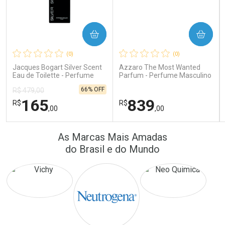
COMPRAR
COMPRAR
Ativar Desconto
Ativar Desconto
(0)
(0)
Comprar sem Desconto
Comprar sem Desconto
Comprar sem Desconto
Comprar sem Desconto
Jacques Bogart Silver Scent
Azzaro The Most Wanted
Por R$ 41,57/cada
Por R$ 64,90/cada
Por R$ 41,57/cada
Por R$ 64,90/cada
Eau de Toilette - Perfume
Parfum - Perfume Masculino
Masculino
66% OFF
R$ 479,00
165
839
R$
R$
,00
,00
FECHAR
FECHAR
FEC
FEC
As Marcas Mais Amadas
Laboratório
Laboratório
Por Menos
Por Menos
do Brasil e do Mundo