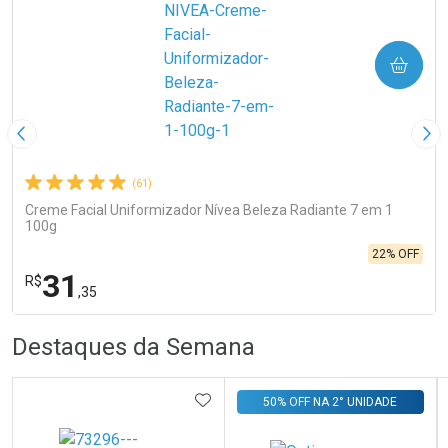
COMPRAR
Imagem Anterior
Pró
(61)
Creme Facial Uniformizador Nívea Beleza Radiante 7 em 1
100g
22% OFF
31
R$
,35
R
R
FECHA
FECHA
Destaques da Semana
Laboratório
Por Menos
ADICIONAR AOS FAVORITOS
50% OFF NA 2° UNIDADE