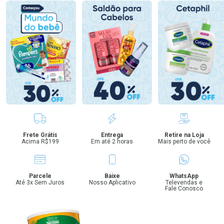
Benefícios
Frete Grátis
Entrega
Retire na Loja
Acima R$199
Em até 2 horas
Mais perto de você
Parcele
Baixe
WhatsApp
Até 3x Sem Juros
Nosso Aplicativo
Televendas e
Fale Conosco