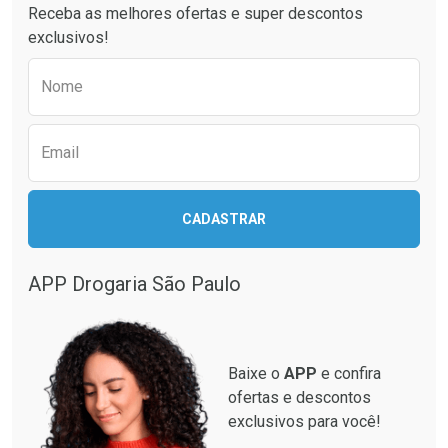
Receba as melhores ofertas e super descontos
exclusivos!
Preencha o formulário abaixo para receber 
Nome
Email
Ativar Desconto
Ativar Desconto
CADASTRAR
Comprar sem Desconto
Comprar sem Desconto
Comprar sem Desconto
Comprar sem Desconto
Por R$ 12,93/cada
Por R$ 33,15/cada
Por R$ 12,93/cada
Por R$ 33,15/cada
APP Drogaria São Paulo
Baixe o
APP
e confira
ofertas e descontos
exclusivos para você!