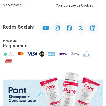
Marketplace
Configuração de Cookies
YouTube
Instagram
Facebook
Twitter
Linkedin
Redes Sociais
formas de
Pagamento
PIX
MasterCard
VISA
ELO
AMEX
NuPay
Google Pay
Diners Club
Hipercard
Promoção em Destaque