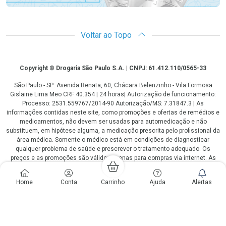
Voltar ao Topo
Copyright
Copyright © Drogaria São Paulo S.A. | CNPJ: 61.412.110/0565-33
São Paulo - SP: Avenida Renata, 60, Chácara Belenzinho - Vila Formosa
Gislaine Lima Meo CRF 40.354 | 24 horas| Autorização de funcionamento:
Processo: 2531.559767/2014-90 Autorização/MS: 7.31847.3 | As
informações contidas neste site, como promoções e ofertas de remédios e
medicamentos, não devem ser usadas para automedicação e não
substituem, em hipótese alguma, a medicação prescrita pelo profissional da
área médica. Somente o médico está em condições de diagnosticar
qualquer problema de saúde e prescrever o tratamento adequado. Os
preços e as promoções são válidos apenas para compras via internet. As
fotos contidas em nosso site são meramente ilustrativas. *Preços e
disponibilidade sujeitos a alterações no decorrer do dia. Antibióticos e
Home
Conta
Carrinho
Ajuda
Alertas
antimicrobianos vendas apenas em lojas físicas ou televendas. Portaria nº
344 - 01/02/1999 - Ministério da Saúde. Horário de funcionamento Central
de Vendas e Atendimento ao Cliente 4003 3393 ou 0800 779 8767 de
domingo a domingo das 08h00 às 20h00.