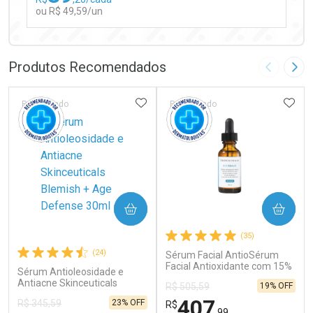
ou R$ 49,59/un
FECHAR
FECHAR
Laboratório
Por Menos
Produtos Recomendados
Imagem A
Pró
ADICIONAR AOS FAVORITOS
ADIC
Patrocinado
Patrocinado
Ativar Desconto
COMPRAR
COMPRAR
Comprar sem Desconto
Comprar sem Desconto
(35)
Por R$ 49,59/cada
Por R$ 49,59/cada
(24)
Sérum Facial AntioSérum
Facial Antioxidante com 15%
Sérum Antioleosidade e
de Vitamina C Pura
Antiacne Skinceuticals
19% OFF
R$ 505,59
SkinCeuticals C E Ferulic
Blemish + Age Defense 30ml
30mlxidante SkinCeuticals C
407
23% OFF
R$ 345,59
R$
E Ferulic com Vitamina C
,99