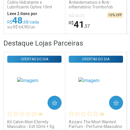
Colírio Hidratante e
Antiedematoso e Anti-
Lubrificante Optive 10ml
inflamatório Trombofob
200U/g 40g
Leve 2 itens por
10% OFF
R$ 46,30
48
41
R$
,68/cada
R$
,57
ou R$ 64,90/un
FECHAR
FECHAR
FEC
FEC
Destaque Lojas Parceiras
Laboratório
Laboratório
Por Menos
Por Menos
OFERTAS DO DIA
OFERTAS DO DIA
COMPRAR
COMPRAR
Ativar Desconto
Ativar Desconto
(0)
(0)
Comprar sem Desconto
Comprar sem Desconto
Comprar sem Desconto
Comprar sem Desconto
Kit Calvin Klein Eternity
Azzaro The Most Wanted
Por R$ 64,90/cada
Por R$ 41,57/cada
Por R$ 64,90/cada
Por R$ 41,57/cada
Masculino - Edt 50ml + Sg
Parfum - Perfume Masculino