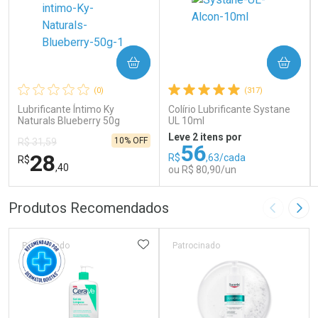
COMPRAR
COMPRAR
(0)
(317)
Lubrificante Íntimo Ky
Colírio Lubrificante Systane
Naturals Blueberry 50g
UL 10ml
Leve 2 itens por
10% OFF
R$ 31,59
56
28
R$
,63/cada
R$
,40
ou R$ 80,90/un
FECHAR
FECHAR
FEC
FEC
Produtos Recomendados
Imagem A
Pró
Laboratório
Laboratório
Por Menos
Por Menos
ADICIONAR AOS FAVORITOS
Patrocinado
Patrocinado