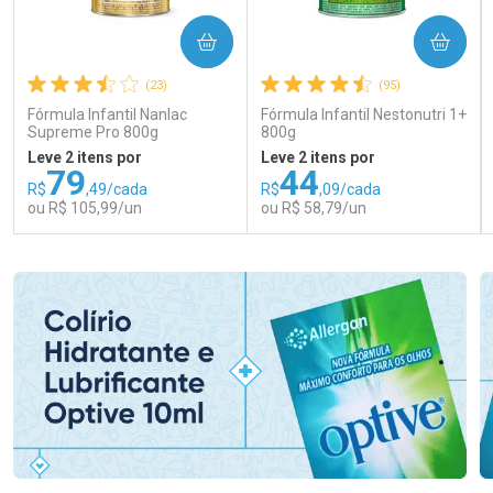
COMPRAR
COMPRAR
(23)
(95)
Fórmula Infantil Nanlac
Fórmula Infantil Nestonutri 1+
Supreme Pro 800g
800g
Leve 2 itens por
Leve 2 itens por
79
44
R$
,49/cada
R$
,09/cada
ou R$ 105,99/un
ou R$ 58,79/un
FECHAR
FECHAR
FEC
FEC
Laboratório
Laboratório
Por Menos
Por Menos