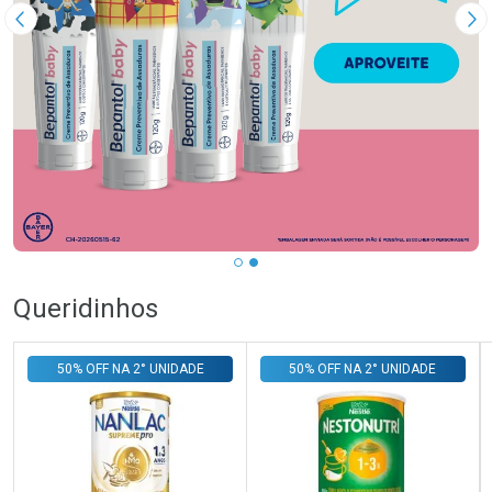
Imagem Anterior
Pr
Queridinhos
50% OFF NA 2° UNIDADE
50% OFF NA 2° UNIDADE