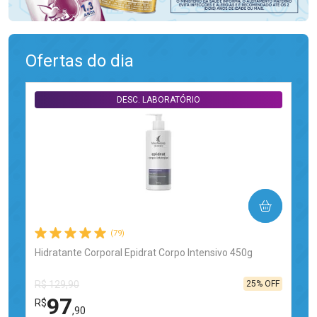
Ofertas do dia
DESC. LABORATÓRIO
COMPRAR
(79)
Hidratante Corporal Epidrat Corpo Intensivo 450g
25% OFF
R$ 129,90
97
R$
,90