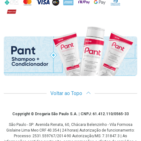
PIX
MasterCard
VISA
ELO
AMEX
NuPay
Google Pay
Diners Club
Hipercard
Promoção em Destaque
Voltar ao Topo
Copyright
Copyright © Drogaria São Paulo S.A. | CNPJ: 61.412.110/0565-33
São Paulo - SP: Avenida Renata, 60, Chácara Belenzinho - Vila Formosa
Gislaine Lima Meo CRF 40.354 | 24 horas| Autorização de funcionamento:
Processo: 2531.559767/2014-90 Autorização/MS: 7.31847.3 | As