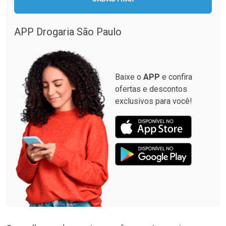
Comprar sem Desconto
Comprar sem Desconto
Comprar sem Desconto
Comprar sem Desconto
Por R$ 137,94/cada
Por R$ 33,15/cada
Por R$ 137,94/cada
Por R$ 33,15/cada
APP Drogaria São Paulo
Baixe o
APP
e confira
ofertas e descontos
exclusivos para você!