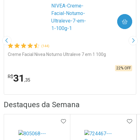
COMPRAR
Imagem Anterior
Pró
(144)
Creme Facial Nivea Noturno Ultraleve 7 em 1 100g
22% OFF
31
R$
,35
R
R
FECHA
FECHA
Laboratório
Por Menos
Destaques da Semana
ADICIONAR AOS FAVORITOS
ADIC