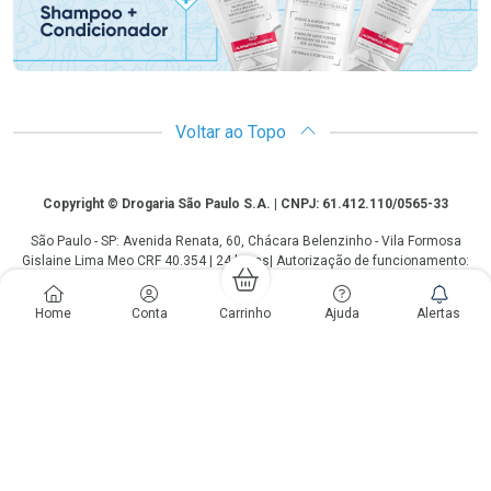
Voltar ao Topo
Copyright
Copyright © Drogaria São Paulo S.A. | CNPJ: 61.412.110/0565-33
São Paulo - SP: Avenida Renata, 60, Chácara Belenzinho - Vila Formosa
Gislaine Lima Meo CRF 40.354 | 24 horas| Autorização de funcionamento:
Processo: 2531.559767/2014-90 Autorização/MS: 7.31847.3 | As
informações contidas neste site, como promoções e ofertas de remédios e
Home
Conta
Carrinho
Ajuda
Alertas
medicamentos, não devem ser usadas para automedicação e não
substituem, em hipótese alguma, a medicação prescrita pelo profissional da
área médica. Somente o médico está em condições de diagnosticar
qualquer problema de saúde e prescrever o tratamento adequado. Os
preços e as promoções são válidos apenas para compras via internet. As
fotos contidas em nosso site são meramente ilustrativas. *Preços e
disponibilidade sujeitos a alterações no decorrer do dia. Antibióticos e
antimicrobianos vendas apenas em lojas físicas ou televendas. Portaria nº
344 - 01/02/1999 - Ministério da Saúde. Horário de funcionamento Central