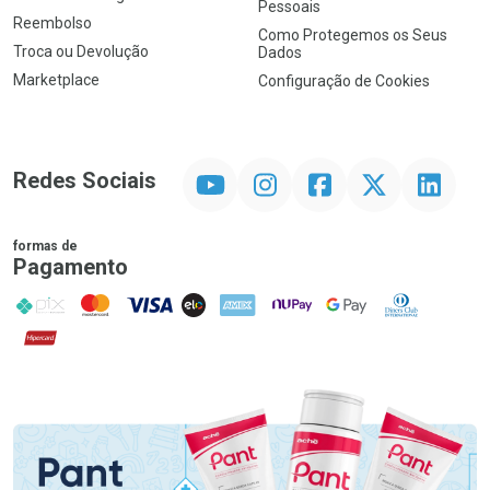
Pessoais
Reembolso
Como Protegemos os Seus
Troca ou Devolução
Dados
Marketplace
Configuração de Cookies
YouTube
Instagram
Facebook
Twitter
Linkedin
Redes Sociais
formas de
Pagamento
PIX
MasterCard
VISA
ELO
AMEX
NuPay
Google Pay
Diners Club
Hipercard
Promoção em Destaque