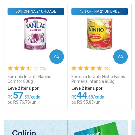
50% OFF NA 2° UNIDADE
40% OFF NA 2° UNIDADE
COMPRAR
COMPRAR
(72)
(360)
Fórmula Infantil Nanlac
Fórmula Infantil Ninho Fases
Comfor 800g
Primeira Infância 800g
Leve 2 itens por
Leve 2 itens por
57
44
R$
,59/cada
R$
,68/cada
ou R$ 76,78/un
ou R$ 55,85/un
FECHAR
FECHAR
FEC
FEC
Laboratório
Laboratório
Por Menos
Por Menos