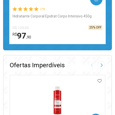
(79)
Hidratante Corporal Epidrat Corpo Intensivo 450g
25% OFF
R$ 129,90
97
R$
,90
FECHAR
FECHAR
Laboratório
Por Menos
Ofertas Imperdíveis
Imagem Anter
Próxima
ADICIO
Ativar Desconto