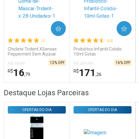
Ativar Desconto
COMPRAR
COMPRAR
Comprar sem Desconto
Comprar sem Desconto
Por R$ 31,35/cada
Por R$ 31,35/cada
(1)
(63)
Chiclete Trident XSenses
Probiótico Infantil Colidis
Peppermint Sem Açúcar
10ml Gotas
Garrafa 54g
12% OFF
16% OFF
R$ 18,99
R$ 204,99
16
171
R$
R$
,79
,26
FECHAR
FECHAR
FEC
FEC
Destaque Lojas Parceiras
Laboratório
Laboratório
Por Menos
Por Menos
OFERTAS DO DIA
OFERTAS DO DIA