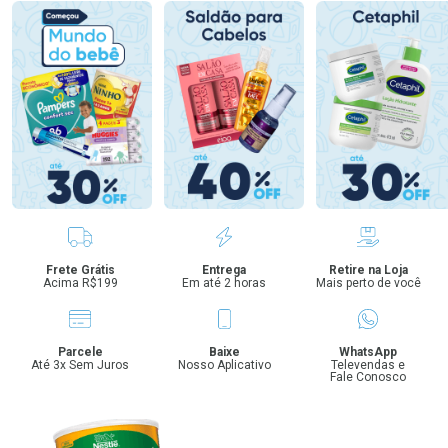
Benefícios
Frete Grátis
Entrega
Retire na Loja
Acima R$199
Em até 2 horas
Mais perto de você
Parcele
Baixe
WhatsApp
Até 3x Sem Juros
Nosso Aplicativo
Televendas e
Fale Conosco