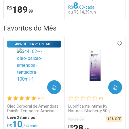
8
189
R$
,63/cada
R$
,99
ou R$ 14,39/un
FECHAR
FECHAR
FEC
FEC
Favoritos do Mês
Dermaclub
Laboratório
Por Menos
Por Menos
ADIC
40% OFF NA 2° UNIDADE
COMPRAR
COMPRAR
Ativar Desconto
Ativar Desconto
(67)
(0)
Comprar sem Desconto
Comprar sem Desconto
Comprar sem Desconto
Comprar sem Desconto
Óleo Corporal de Amêndoas
Lubrificante Íntimo Ky
Por R$ 189,99/cada
Por R$ 14,39/cada
Por R$ 189,99/cada
Por R$ 14,39/cada
Paixão Tentadora Ameixa
Naturals Blueberry 50g
Rubi 100ml
Leve 2 itens por
10% OFF
R$ 31,59
10
28
R$
,34/cada
R$