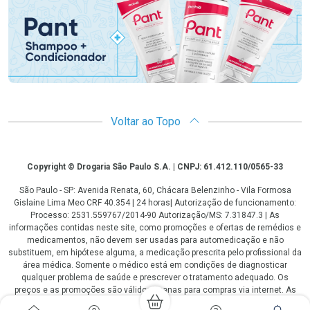
Voltar ao Topo
Copyright
Copyright © Drogaria São Paulo S.A. | CNPJ: 61.412.110/0565-33
São Paulo - SP: Avenida Renata, 60, Chácara Belenzinho - Vila Formosa
Gislaine Lima Meo CRF 40.354 | 24 horas| Autorização de funcionamento:
Processo: 2531.559767/2014-90 Autorização/MS: 7.31847.3 | As
informações contidas neste site, como promoções e ofertas de remédios e
medicamentos, não devem ser usadas para automedicação e não
substituem, em hipótese alguma, a medicação prescrita pelo profissional da
área médica. Somente o médico está em condições de diagnosticar
qualquer problema de saúde e prescrever o tratamento adequado. Os
preços e as promoções são válidos apenas para compras via internet. As
fotos contidas em nosso site são meramente ilustrativas. *Preços e