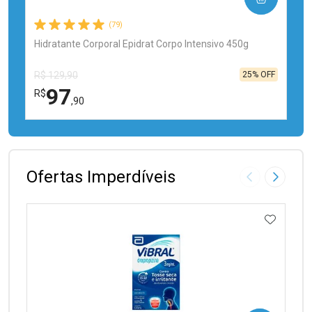
(79)
Hidratante Corporal Epidrat Corpo Intensivo 450g
25% OFF
R$ 129,90
97
R$
,90
FECHAR
FECHAR
Laboratório
Por Menos
Ofertas Imperdíveis
Imagem Anter
Próxima
ADICIO
Ativar Desconto