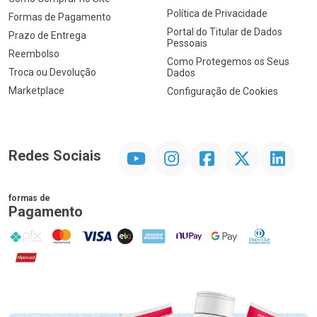
Política de Privacidade
Formas de Pagamento
Portal do Titular de Dados
Prazo de Entrega
Pessoais
Reembolso
Como Protegemos os Seus
Troca ou Devolução
Dados
Marketplace
Configuração de Cookies
YouTube
Instagram
Facebook
Twitter
Linkedin
Redes Sociais
formas de
Pagamento
PIX
MasterCard
VISA
ELO
AMEX
NuPay
Google Pay
Diners Club
Hipercard
Promoção em Destaque