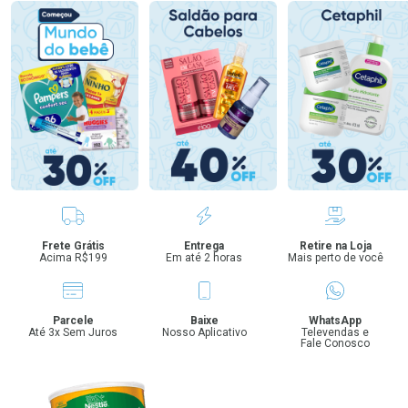
Benefícios
Frete Grátis
Entrega
Retire na Loja
Acima R$199
Em até 2 horas
Mais perto de você
Parcele
Baixe
WhatsApp
Até 3x Sem Juros
Nosso Aplicativo
Televendas e
Fale Conosco