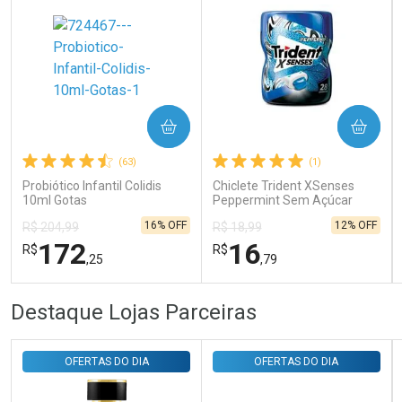
Ativar Desconto
COMPRAR
COMPRAR
Comprar sem Desconto
Comprar sem Desconto
Por R$ 31,35/cada
Por R$ 31,35/cada
(63)
(1)
Probiótico Infantil Colidis
Chiclete Trident XSenses
10ml Gotas
Peppermint Sem Açúcar
Garrafa 54g
16% OFF
12% OFF
R$ 204,99
R$ 18,99
172
16
R$
R$
,25
,79
FECHAR
FECHAR
FEC
FEC
Destaque Lojas Parceiras
Laboratório
Laboratório
Por Menos
Por Menos
OFERTAS DO DIA
OFERTAS DO DIA