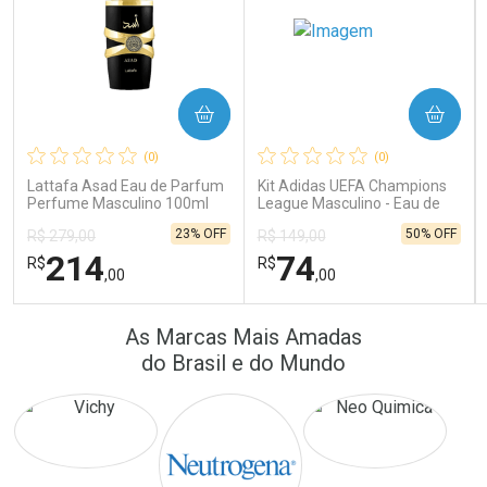
COMPRAR
COMPRAR
Ativar Desconto
Ativar Desconto
(0)
(0)
Comprar sem Desconto
Comprar sem Desconto
Comprar sem Desconto
Comprar sem Desconto
Lattafa Asad Eau de Parfum
Kit Adidas UEFA Champions
Por R$ 172,25/cada
Por R$ 16,79/cada
Por R$ 172,25/cada
Por R$ 16,79/cada
Perfume Masculino 100ml
League Masculino - Eau de
Toilette 100ml + Shower Gel
23% OFF
50% OFF
R$ 279,00
R$ 149,00
250ml
214
74
R$
R$
,00
,00
FECHAR
FECHAR
FEC
FEC
As Marcas Mais Amadas
Laboratório
Laboratório
Por Menos
Por Menos
do Brasil e do Mundo