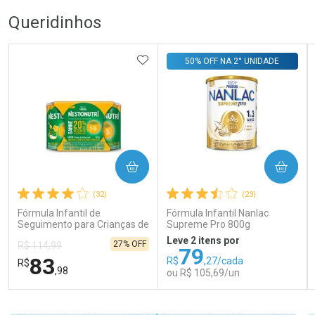
Queridinhos
ADICIONAR AOS FAVORITOS
50% OFF NA 2° UNIDADE
COMPRAR
COMPRAR
(32)
(23)
Fórmula Infantil de
Fórmula Infantil Nanlac
Seguimento para Crianças de
Supreme Pro 800g
Primeira Infância Nestonutri
Leve 2 itens por
27% OFF
R$ 114,99
2 Unidades de 800g cada
79
83
R$
,27/cada
R$
,98
ou R$ 105,69/un
FECHAR
FECHAR
FEC
FEC