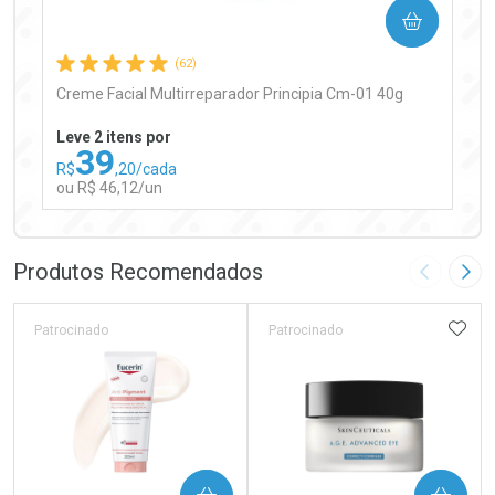
COMPRAR
Comprar sem Desconto
Comprar sem Desconto
Por R$ 97,90/cada
Por R$ 97,90/cada
(62)
Creme Facial Multirreparador Principia Cm-01 40g
Leve 2 itens por
39
R$
,20/cada
ou R$ 46,12/un
FECHAR
FECHAR
Laboratório
Por Menos
Produtos Recomendados
Imagem A
Pró
ADIC
Patrocinado
Patrocinado
Ativar Desconto