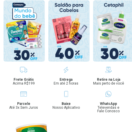
Benefícios
Frete Grátis
Entrega
Retire na Loja
Acima R$199
Em até 2 horas
Mais perto de você
Parcele
Baixe
WhatsApp
Até 3x Sem Juros
Nosso Aplicativo
Televendas e
Fale Conosco