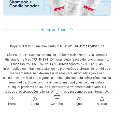
Voltar ao Topo
Copyright
Copyright © Drogaria São Paulo S.A. | CNPJ: 61.412.110/0565-33
São Paulo - SP: Avenida Renata, 60, Chácara Belenzinho - Vila Formosa
Gislaine Lima Meo CRF 40.354 | 24 horas| Autorização de funcionamento:
Processo: 2531.559767/2014-90 Autorização/MS: 7.31847.3 | As
informações contidas neste site, como promoções e ofertas de remédios e
medicamentos, não devem ser usadas para automedicação e não
substituem, em hipótese alguma, a medicação prescrita pelo profissional da
área médica. Somente o médico está em condições de diagnosticar
qualquer problema de saúde e prescrever o tratamento adequado. Os
preços e as promoções são válidos apenas para compras via internet. As
fotos contidas em nosso site são meramente ilustrativas. *Preços e
disponibilidade sujeitos a alterações no decorrer do dia. Antibióticos e
Home
Conta
Carrinho
Ajuda
Alertas
antimicrobianos vendas apenas em lojas físicas ou televendas. Portaria nº
344 - 01/02/1999 - Ministério da Saúde. Horário de funcionamento Central