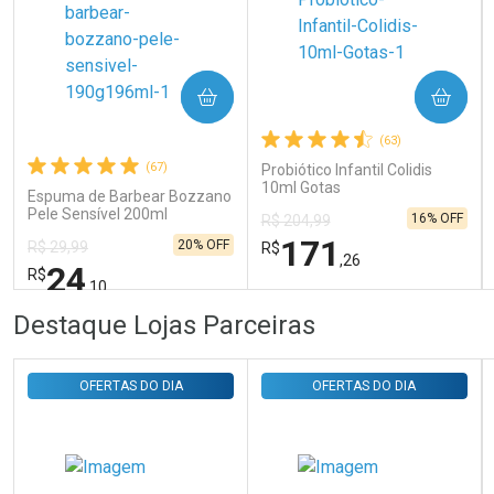
Ativar Desconto
COMPRAR
COMPRAR
Comprar sem Desconto
Comprar sem Desconto
Por R$ 31,35/cada
Por R$ 31,35/cada
(63)
(67)
Probiótico Infantil Colidis
10ml Gotas
Espuma de Barbear Bozzano
Pele Sensível 200ml
16% OFF
R$ 204,99
171
20% OFF
R$ 29,99
R$
,26
24
R$
,10
FECHAR
FECHAR
FEC
FEC
Destaque Lojas Parceiras
Laboratório
Laboratório
Por Menos
Por Menos
OFERTAS DO DIA
OFERTAS DO DIA