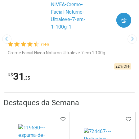
COMPRAR
Imagem Anterior
Pró
(144)
Creme Facial Nivea Noturno Ultraleve 7 em 1 100g
22% OFF
31
R$
,35
FECHA
FECHA
Laboratório
R
R
Por Menos
Destaques da Semana
ADICIONAR AOS FAVORITOS
ADIC