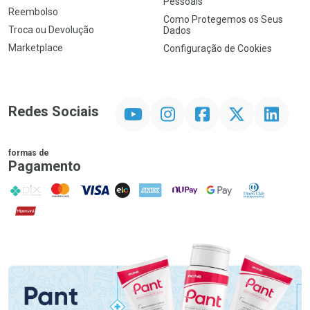
Pessoais
Reembolso
Como Protegemos os Seus
Troca ou Devolução
Dados
Marketplace
Configuração de Cookies
YouTube
Instagram
Facebook
Twitter
Linkedin
Redes Sociais
formas de
Pagamento
PIX
MasterCard
VISA
ELO
AMEX
NuPay
Google Pay
Diners Club
Hipercard
Promoção em Destaque