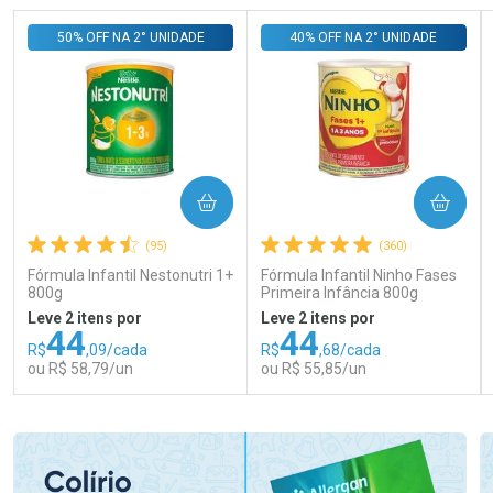
50% OFF NA 2° UNIDADE
40% OFF NA 2° UNIDADE
COMPRAR
COMPRAR
(95)
(360)
Fórmula Infantil Nestonutri 1+
Fórmula Infantil Ninho Fases
800g
Primeira Infância 800g
Leve 2 itens por
Leve 2 itens por
44
44
R$
,09/cada
R$
,68/cada
ou R$ 58,79/un
ou R$ 55,85/un
FECHAR
FECHAR
FEC
FEC
Laboratório
Laboratório
Por Menos
Por Menos