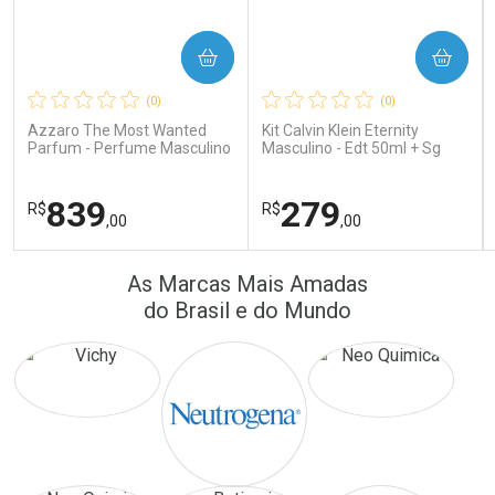
COMPRAR
COMPRAR
Ativar Desconto
Ativar Desconto
(0)
(0)
Comprar sem Desconto
Comprar sem Desconto
Comprar sem Desconto
Comprar sem Desconto
Azzaro The Most Wanted
Kit Calvin Klein Eternity
Por R$ 24,10/cada
Por R$ 171,26/cada
Por R$ 24,10/cada
Por R$ 171,26/cada
Parfum - Perfume Masculino
Masculino - Edt 50ml + Sg
100ml
839
279
R$
R$
,00
,00
FECHAR
FECHAR
FEC
FEC
As Marcas Mais Amadas
Laboratório
Laboratório
Por Menos
Por Menos
do Brasil e do Mundo