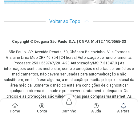
Voltar ao Topo
Copyright
Copyright © Drogaria São Paulo S.A. | CNPJ: 61.412.110/0565-33
São Paulo - SP: Avenida Renata, 60, Chácara Belenzinho - Vila Formosa
Gislaine Lima Meo CRF 40.354 | 24 horas| Autorização de funcionamento:
Processo: 2531.559767/2014-90 Autorização/MS: 7.31847.3 | As
informações contidas neste site, como promoções e ofertas de remédios e
medicamentos, não devem ser usadas para automedicação e não
substituem, em hipótese alguma, a medicação prescrita pelo profissional da
área médica. Somente o médico está em condições de diagnosticar
qualquer problema de saúde e prescrever o tratamento adequado. Os
preços e as promoções são válidos apenas para compras via internet. As
fotos contidas em nosso site são meramente ilustrativas. *Preços e
disponibilidade sujeitos a alterações no decorrer do dia. Antibióticos e
Home
Conta
Carrinho
Ajuda
Alertas
antimicrobianos vendas apenas em lojas físicas ou televendas. Portaria nº
344 - 01/02/1999 - Ministério da Saúde. Horário de funcionamento Central
de Vendas e Atendimento ao Cliente 4003 3393 ou 0800 779 8767 de
domingo a domingo das 08h00 às 20h00.