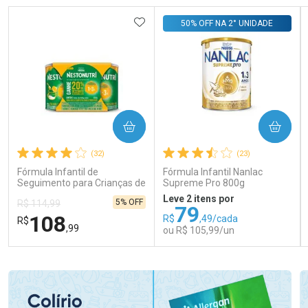
ADICIONAR AOS FAVORITOS
50% OFF NA 2° UNIDADE
COMPRAR
COMPRAR
(32)
(23)
Fórmula Infantil de
Fórmula Infantil Nanlac
Seguimento para Crianças de
Supreme Pro 800g
Primeira Infância Nestonutri
Leve 2 itens por
5% OFF
R$ 114,99
2 Unidades de 800g cada
79
108
R$
,49/cada
R$
,99
ou R$ 105,99/un
FECHAR
FECHAR
FEC
FEC
Laboratório
Laboratório
Por Menos
Por Menos