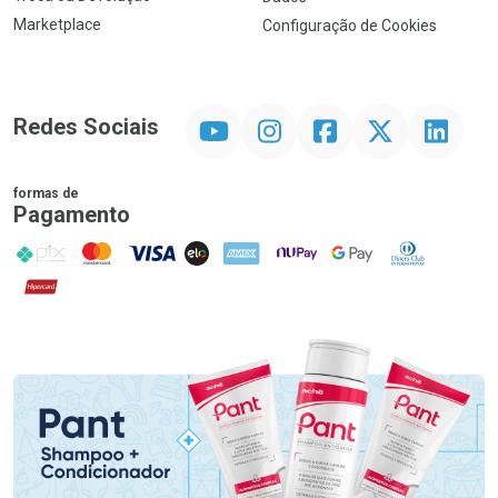
Marketplace
Configuração de Cookies
YouTube
Instagram
Facebook
Twitter
Linkedin
Redes Sociais
formas de
Pagamento
PIX
MasterCard
VISA
ELO
AMEX
NuPay
Google Pay
Diners Club
Hipercard
Promoção em Destaque