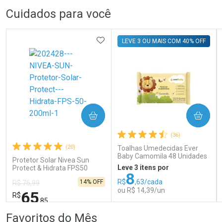
FECHAR
FECHAR
FEC
FEC
Cuidados para você
Dermaclub
Laboratório
Por Menos
Por Menos
ADICIONAR AOS FAVORITOS
LEVE 3 OU MAIS COM 40% OFF
COMPRAR
COMPRAR
Ativar Desconto
Ativar Desconto
(36)
Comprar sem Desconto
Comprar sem Desconto
Comprar sem Desconto
Comprar sem Desconto
(20)
Toalhas Umedecidas Ever
Por R$ 159,59/cada
Por R$ 139,59/cada
Por R$ 159,59/cada
Por R$ 139,59/cada
Baby Camomila 48 Unidades
Protetor Solar Nivea Sun
Leve 3 itens por
Protect & Hidrata FPS50
8
200ml
R$
,63/cada
14% OFF
R$ 76,99
ou R$ 14,39/un
65
R$
,85
FECHAR
FECHAR
FEC
FEC
Favoritos do Mês