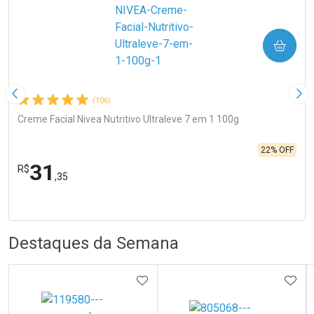
COMPRAR
Imagem Anterior
Pró
(106)
Creme Facial Nivea Nutritivo Ultraleve 7 em 1 100g
22% OFF
31
R$
,35
FECHA
FECHA
Laboratório
Por Menos
R
R
Destaques da Semana
ADICIONAR AOS FAVORITOS
ADIC