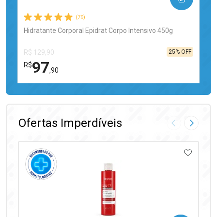
(79)
Hidratante Corporal Epidrat Corpo Intensivo 450g
25% OFF
R$ 129,90
97
R$
,90
FECHAR
FECHAR
Laboratório
Por Menos
Ofertas Imperdíveis
Imagem Anter
Próxima
ADICIO
Ativar Desconto