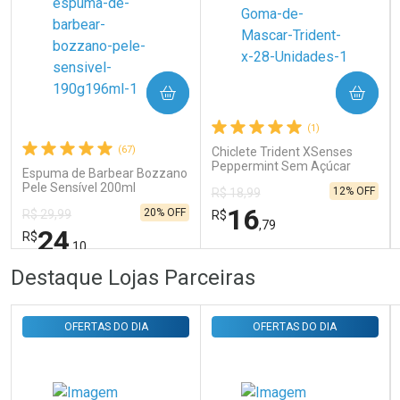
Ativar Desconto
COMPRAR
COMPRAR
Comprar sem Desconto
Comprar sem Desconto
Por R$ 31,35/cada
Por R$ 31,35/cada
(1)
(67)
Chiclete Trident XSenses
Peppermint Sem Açúcar
Espuma de Barbear Bozzano
Garrafa 54g
Pele Sensível 200ml
12% OFF
R$ 18,99
16
20% OFF
R$ 29,99
R$
,79
24
R$
,10
FECHAR
FECHAR
FEC
FEC
Destaque Lojas Parceiras
Laboratório
Laboratório
Por Menos
Por Menos
OFERTAS DO DIA
OFERTAS DO DIA