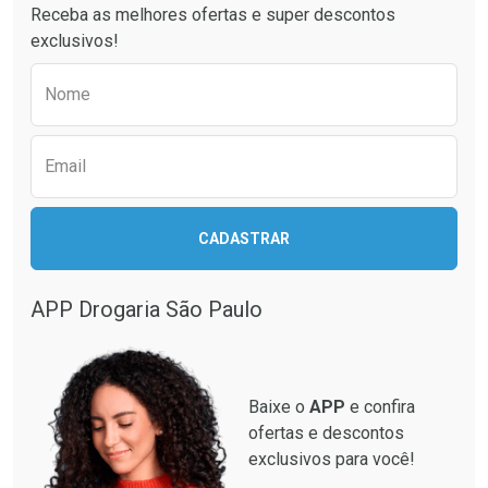
Receba as melhores ofertas e super descontos
exclusivos!
Preencha o formulário abaixo para receber 
Nome
Email
Ativar Desconto
Ativar Desconto
CADASTRAR
Comprar sem Desconto
Comprar sem Desconto
Comprar sem Desconto
Comprar sem Desconto
Por R$ 33,15/cada
Por R$ 349,99/cada
Por R$ 33,15/cada
Por R$ 349,99/cada
APP Drogaria São Paulo
Baixe o
APP
e confira
ofertas e descontos
exclusivos para você!