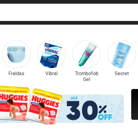
ca
isa?
em Destaque
Fraldas
Vibral
Trombofob
Secret
Gel