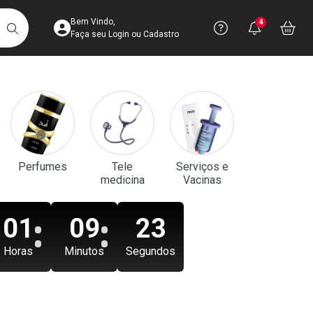
Acesse sua Conta
Precisa de aju
Notificaç
Acess
Bem Vindo,
4
Você po
notifica
Vo
it
BUSCAR
Ver Recursos 
Faça seu Login ou Cadastro
Atendimento ao 
Central de Ajud
Televendas
Perfumes
Tele
Serviços e
4003-3393
medicina
Vacinas
01
09
21
Horas
Minutos
Segundos