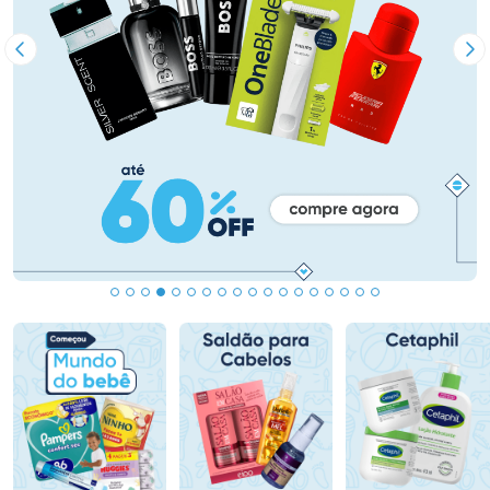
Imagem Anterior
Pr