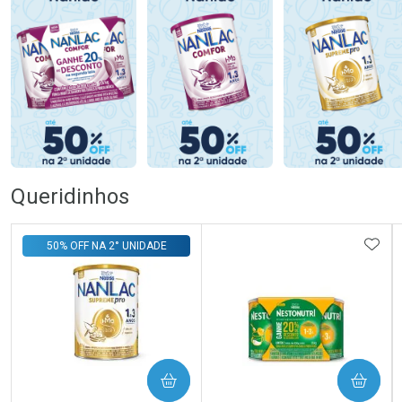
Queridinhos
ADIC
50% OFF NA 2° UNIDADE
COMPRAR
COMPRAR