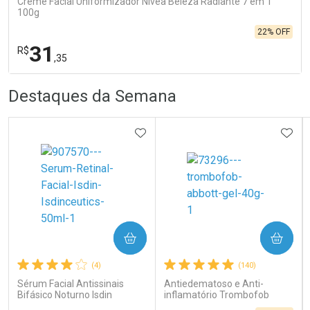
Creme Facial Uniformizador Nívea Beleza Radiante 7 em 1
100g
22% OFF
31
R$
,35
R
R
FECHA
FECHA
Destaques da Semana
Laboratório
Por Menos
ADICIONAR AOS FAVORITOS
ADIC
COMPRAR
COMPRAR
Ativar Desconto
(4)
(140)
Sérum Facial Antissinais
Antiedematoso e Anti-
Bifásico Noturno Isdin
inflamatório Trombofob
Comprar sem Desconto
Comprar sem Desconto
Isdinceutics Retinal com
200U/g 40g
Por R$ 31,35/cada
Por R$ 31,35/cada