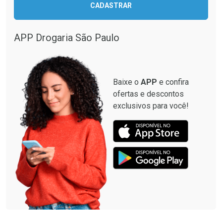
CADASTRAR
Comprar sem Desconto
Comprar sem Desconto
Comprar sem Desconto
Comprar sem Desconto
Por R$ 28,40/cada
Por R$ 12,93/cada
Por R$ 28,40/cada
Por R$ 12,93/cada
APP Drogaria São Paulo
Baixe o
APP
e confira
ofertas e descontos
exclusivos para você!