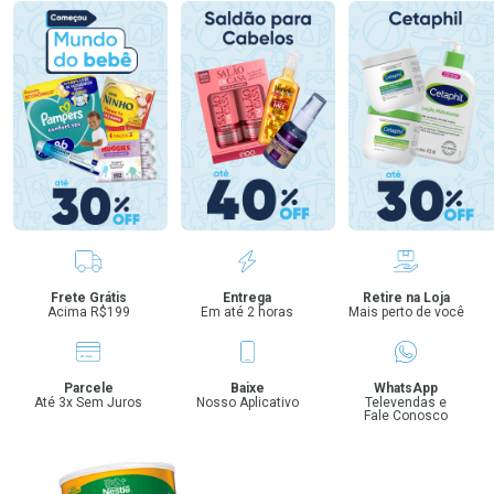
Benefícios
Frete Grátis
Entrega
Retire na Loja
Acima R$199
Em até 2 horas
Mais perto de você
Parcele
Baixe
WhatsApp
Até 3x Sem Juros
Nosso Aplicativo
Televendas e
Fale Conosco