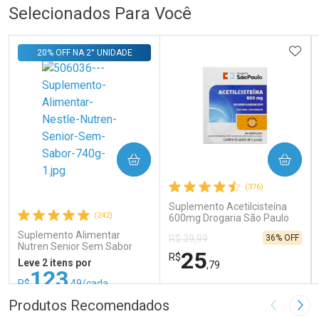
Selecionados Para Você
ADIC
20% OFF NA 2° UNIDADE
COMPRAR
COMPRAR
(376)
Suplemento Acetilcisteína
(242)
600mg Drogaria São Paulo
16 Sachês
Suplemento Alimentar
36% OFF
R$ 39,99
Nutren Senior Sem Sabor
25
R$
740g
Leve 2 itens por
,79
123
R$
,49/cada
ou R$ 137,21/un
FECHAR
FECHAR
FEC
FEC
Produtos Recomendados
Imagem A
Pró
Laboratório
Laboratório