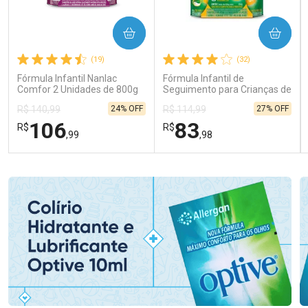
COMPRAR
COMPRAR
(19)
(32)
Fórmula Infantil Nanlac
Fórmula Infantil de
Comfor 2 Unidades de 800g
Seguimento para Crianças de
Primeira Infância Nestonutri
24% OFF
27% OFF
R$ 140,99
R$ 114,99
2 Unidades de 800g cada
106
83
R$
R$
,99
,98
FECHAR
FECHAR
FEC
FEC
Laboratório
Laboratório
Por Menos
Por Menos