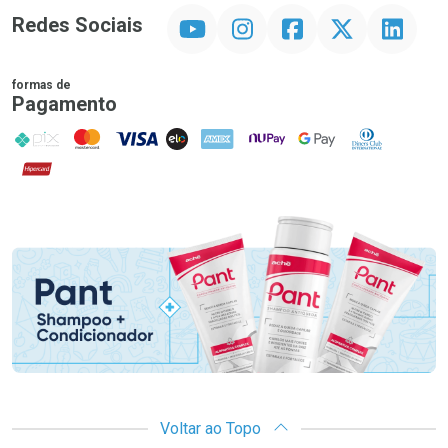
YouTube
Instagram
Facebook
Twitter
Linkedin
Redes Sociais
formas de
Pagamento
PIX
MasterCard
VISA
ELO
AMEX
NuPay
Google Pay
Diners Club
Hipercard
Promoção em Destaque
Voltar ao Topo