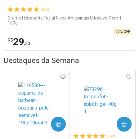
(215)
Creme Hidratante Facial Nivea Antissinais Ultraleve 7 em 1
100g
27% OFF
29
R$
,30
R
R
FECHA
FECHA
Destaques da Semana
Laboratório
Por Menos
ADICIONAR AOS FAVORITOS
ADIC
COMPRAR
COMPRAR
Ativar Desconto
(140)