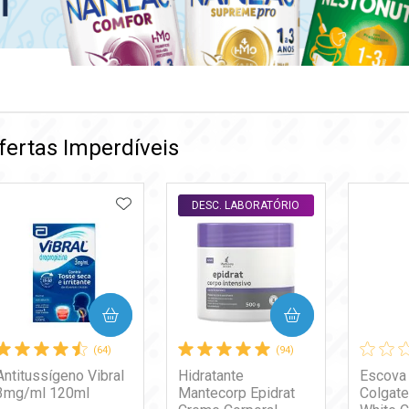
fertas Imperdíveis
ADICIONAR AOS FAVORITOS
DESC. LABORATÓRIO
DESC. LABORATÓRIO
COMPRAR
COMPRAR
(64)
(94)
Antitussígeno Vibral
Hidratante
Escova
3mg/ml 120ml
Mantecorp Epidrat
Colgat