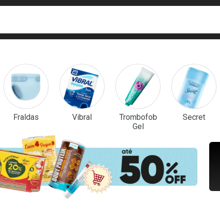
ca
isa?
em Destaque
Fraldas
Vibral
Trombofob
Secret
Gel