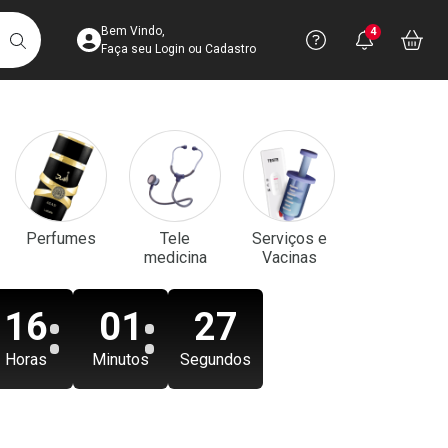
Acesse sua Conta
Precisa de aju
Notificaç
Acess
Bem Vindo,
4
Você po
notifica
Vo
it
BUSCAR
Ver Recursos 
Faça seu Login ou Cadastro
Atendimento ao 
Central de Ajud
Televendas
Perfumes
Tele
Serviços e
4003-3393
medicina
Vacinas
16
01
25
Horas
Minutos
Segundos