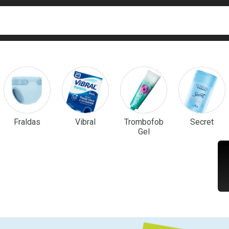
ca
isa?
em Destaque
Fraldas
Vibral
Trombofob
Secret
Gel