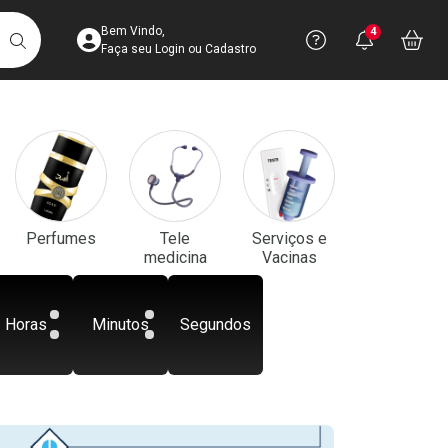
Acesse sua Conta
Precisa de aju
Notificaç
Acess
Bem Vindo,
4
Você po
notifica
Vo
it
BUSCAR
Ver Recursos 
Faça seu Login ou Cadastro
Atendimento ao 
Central de Ajud
Televendas
Perfumes
Tele
Serviços e
4003-3393
medicina
Vacinas
Horas
Minutos
Segundos