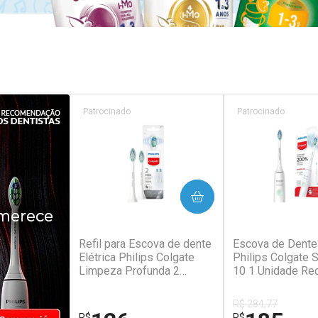
Patrocinado
Patrocinado
COMPRAR
COM
Refil para Escova de dente
Escova de Dente 
Elétrica Philips Colgate
Philips Colgate 
Limpeza Profunda 2
10 1 Unidade Re
Unidades
e Bivolt
R$ 284,77
R$
R$