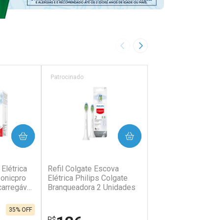
Imagem Anterior
Próxima Imagem
Patrocinado
Patrocinado
PRAR
COMPRAR
COMP
Elétrica
Refil Colgate Escova
Escova Dental Elét
Sonicpro
Elétrica Philips Colgate
Ultramacia Colgate
carregável
Branqueadora 2 Unidades
Philips SonicPro f
R$ 227,26
35% OFF
R$
R$