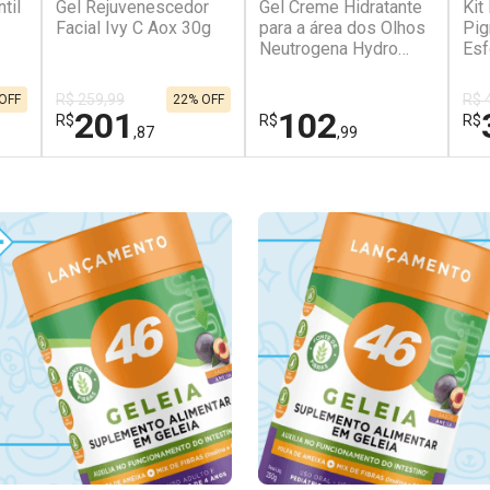
til
Gel Rejuvenescedor
Gel Creme Hidratante
Kit
Facial Ivy C Aox 30g
para a área dos Olhos
Pig
Neutrogena Hydro
Esf
Boost 15g
Sér
R$ 259,99
R$ 
OFF
22% OFF
201
102
R$
R$
R$
,87
,99
FECHAR
FECHAR
FECHAR
FECHAR
FEC
FEC
Laboratório
Laboratório
La
Por Menos
Por Menos
P
Ativar Desconto
Ativar Desconto
A
conto
Comprar sem Desconto
Comprar sem Desconto
C
conto
Comprar sem Desconto
Comprar sem Desconto
C