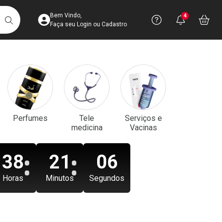
Acesse sua Conta
Precisa de aju
Notificaç
Acess
Bem Vindo,
4
Você po
notifica
Vo
it
BUSCAR
Ver Recursos 
Faça seu Login ou Cadastro
Atendimento ao 
Central de Ajud
Televendas
Perfumes
Tele
Serviços e
4003-3393
medicina
Vacinas
38
21
05
Horas
Minutos
Segundos