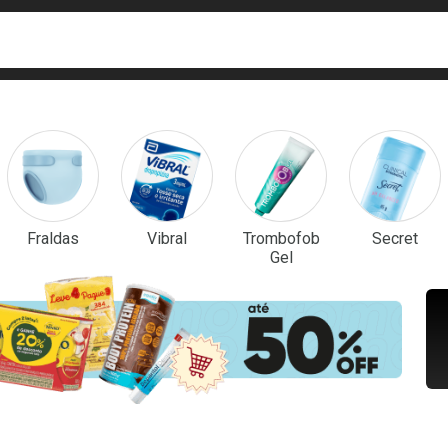
ca
isa?
em Destaque
Fraldas
Vibral
Trombofob
Secret
Gel