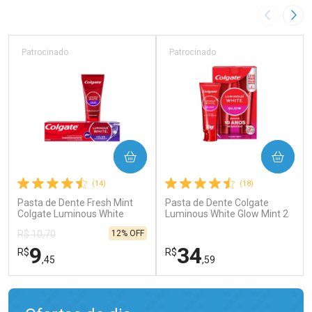
Imagem A
Pró
Patrocinado
Patrocinado
COMPRAR
COMPRAR
(14)
(18)
Pasta de Dente Fresh Mint
Pasta de Dente Colgate
Colgate Luminous White
Luminous White Glow Mint 2
Color Correct 70g
Unidades de 70g
12% OFF
R$ 10,70
9
34
R$
R$
,45
,59
FECHAR
FECHAR
FEC
FEC
Laboratório
Laboratório