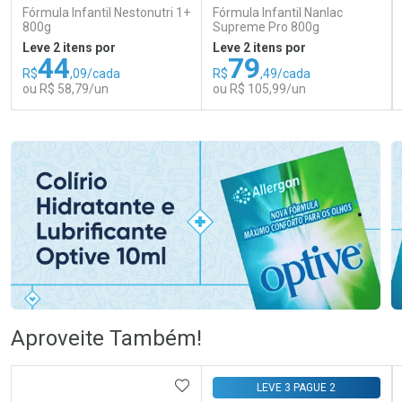
Fórmula Infantil Nestonutri 1+
Fórmula Infantil Nanlac
800g
Supreme Pro 800g
Leve 2 itens por
Leve 2 itens por
44
79
R$
,09/cada
R$
,49/cada
ou R$ 58,79/un
ou R$ 105,99/un
FECHAR
FECHAR
FEC
FEC
Laboratório
Laboratório
Por Menos
Por Menos
Ativar Desconto
Ativar Desconto
Aproveite Também!
Comprar sem Desconto
Comprar sem Desconto
Comprar sem Desconto
Comprar sem Desconto
ADICIONAR AOS FAVORITOS
LEVE 3 PAGUE 2
Por R$ 58,79/cada
Por R$ 105,99/cada
Por R$ 58,79/cada
Por R$ 105,99/cada