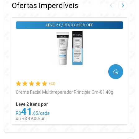
Ofertas Imperdíveis
Imagem Anter
Próxima
LEVE 2 C/15% 3 C/20% OFF
Ativar Desconto
COMPRAR
Comprar sem Desconto
Comprar sem Desconto
Por R$ 97,90/cada
Por R$ 97,90/cada
(62)
Creme Facial Multirreparador Principia Cm-01 40g
Leve 2 itens por
41
R$
,65/cada
ou R$ 49,00/un
FECHAR
FECHAR