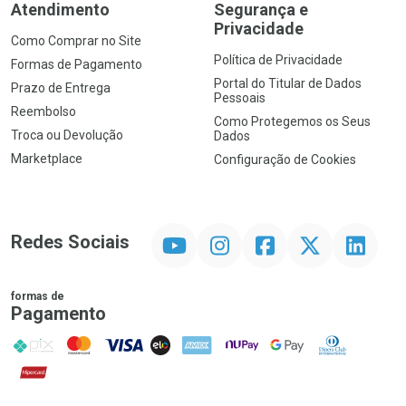
Atendimento
Segurança e
Privacidade
Como Comprar no Site
Política de Privacidade
Formas de Pagamento
Portal do Titular de Dados
Prazo de Entrega
Pessoais
Reembolso
Como Protegemos os Seus
Troca ou Devolução
Dados
Marketplace
Configuração de Cookies
YouTube
Instagram
Facebook
Twitter
Linkedin
Redes Sociais
formas de
Pagamento
PIX
MasterCard
VISA
ELO
AMEX
NuPay
Google Pay
Diners Club
Hipercard