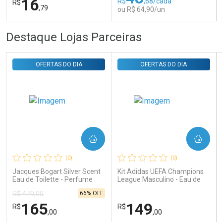
16
R$
,68/cada
R$
,79
ou R$ 64,90/un
FECHAR
FECHAR
FEC
FEC
Destaque Lojas Parceiras
Laboratório
Laboratório
Por Menos
Por Menos
OFERTAS DO DIA
OFERTAS DO DIA
COMPRAR
COMPRAR
Ativar Desconto
Ativar Desconto
(0)
(0)
Comprar sem Desconto
Comprar sem Desconto
Comprar sem Desconto
Comprar sem Desconto
Jacques Bogart Silver Scent
Kit Adidas UEFA Champions
Por R$ 16,79/cada
Por R$ 64,90/cada
Por R$ 16,79/cada
Por R$ 64,90/cada
Eau de Toilette - Perfume
League Masculino - Eau de
Masculino
Toilette 100ml + Shower Gel
66% OFF
R$ 479,00
250ml
165
149
R$
R$
,00
,00