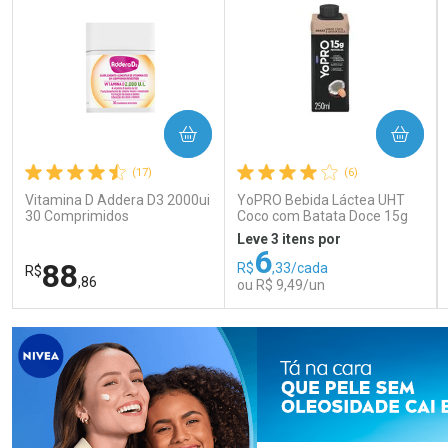
COMPRAR
COMPRAR
(17)
(6)
Vitamina D Addera D3 2000ui
YoPRO Bebida Láctea UHT
30 Comprimidos
Coco com Batata Doce 15g
de proteínas 250ml
Leve 3 itens por
6
88
R$
,33/cada
R$
,86
ou R$ 9,49/un
FECHAR
FECHAR
FEC
FEC
Laboratório
Laboratório
Por Menos
Por Menos