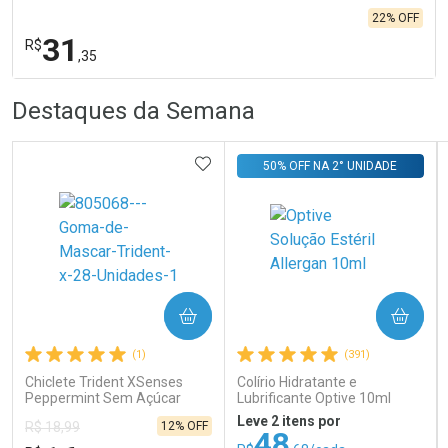
22% OFF
31
R$
,35
R
R
FECHA
FECHA
Destaques da Semana
Laboratório
Por Menos
ADICIONAR AOS FAVORITOS
50% OFF NA 2° UNIDADE
COMPRAR
COMPRAR
Ativar Desconto
(1)
(391)
Chiclete Trident XSenses
Colírio Hidratante e
Peppermint Sem Açúcar
Lubrificante Optive 10ml
Comprar sem Desconto
Comprar sem Desconto
Garrafa 54g
Por R$ 31,35/cada
Por R$ 31,35/cada
Leve 2 itens por
12% OFF
R$ 18,99
48