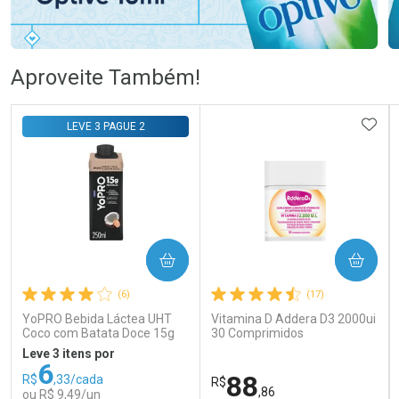
Ativar Desconto
Ativar Desconto
Aproveite Também!
Comprar sem Desconto
Comprar sem Desconto
Comprar sem Desconto
Comprar sem Desconto
ADIC
LEVE 3 PAGUE 2
Por R$ 83,98/cada
Por R$ 105,69/cada
Por R$ 83,98/cada
Por R$ 105,69/cada
COMPRAR
COMPRAR
(6)
(17)
YoPRO Bebida Láctea UHT
Vitamina D Addera D3 2000ui
Coco com Batata Doce 15g
30 Comprimidos
de proteínas 250ml
Leve 3 itens por
6
88
R$
,33/cada
R$
,86
ou R$ 9,49/un