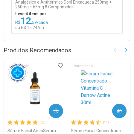
Analgésico e Antitérmico Doril Enxaqueca 250mg +
250mg + 65mg 8 Comprimidos
Leve 4 itens por
12
R$
,59/cada
ou R$ 15,74/un
FECHAR
FECHAR
Laboratório
Por Menos
Produtos Recomendados
Imagem A
Pró
ADICIONAR AOS FAVORITOS
Patrocinado
Patrocinado
Ativar Desconto
COMPRAR
COMPRAR
Comprar sem Desconto
Comprar sem Desconto
(35)
(11)
Por R$ 15,74/cada
Por R$ 15,74/cada
Sérum Facial AntioSérum
Sérum Facial Concentrado