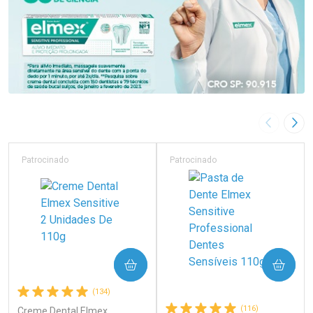
Imagem A
Pró
Patrocinado
Patrocinado
COMPRAR
COMPRAR
(134)
(116)
Creme Dental Elmex