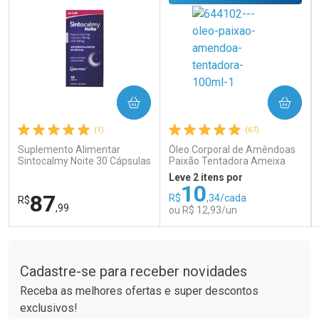
COMPRAR
COMPRAR
Ativar Desconto
Ativar Desconto
(1)
(67)
Comprar sem Desconto
Comprar sem Desconto
Comprar sem Desconto
Comprar sem Desconto
Suplemento Alimentar
Óleo Corporal de Amêndoas
Por R$ 26,99/cada
Por R$ 121,90/cada
Por R$ 26,99/cada
Por R$ 121,90/cada
Sintocalmy Noite 30 Cápsulas
Paixão Tentadora Ameixa
Rubi 100ml
Leve 2 itens por
10
87
R$
,34/cada
R$
,99
ou R$ 12,93/un
Tudo sobre a Drogaria São Paulo
FECHAR
FECHAR
FEC
FEC
Laboratório
Laboratório
Por Menos
Por Menos
Cadastre-se para receber novidades
Receba as melhores ofertas e super descontos
exclusivos!