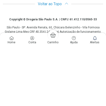
Voltar ao Topo
Copyright
Copyright © Drogaria São Paulo S.A. | CNPJ: 61.412.110/0565-33
São Paulo - SP: Avenida Renata, 60, Chácara Belenzinho - Vila Formosa
Gislaine Lima Meo CRF 40.354 | 24 horas| Autorização de funcionamento:
Processo: 2531.559767/2014-90 Autorização/MS: 7.31847.3 | As
informações contidas neste site, como promoções e ofertas de remédios e
Home
Conta
Carrinho
Ajuda
Alertas
medicamentos, não devem ser usadas para automedicação e não
substituem, em hipótese alguma, a medicação prescrita pelo profissional da
área médica. Somente o médico está em condições de diagnosticar
qualquer problema de saúde e prescrever o tratamento adequado. Os
preços e as promoções são válidos apenas para compras via internet. As
fotos contidas em nosso site são meramente ilustrativas. *Preços e
disponibilidade sujeitos a alterações no decorrer do dia. Antibióticos e
antimicrobianos vendas apenas em lojas físicas ou televendas. Portaria nº
344 - 01/02/1999 - Ministério da Saúde. Horário de funcionamento Central
de Vendas e Atendimento ao Cliente 4003 3393 ou 0800 779 8767 de
domingo a domingo das 08h00 às 20h00.
LGPD Aceite os Cookies