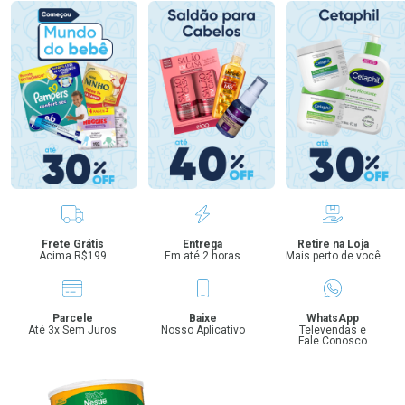
Benefícios
Frete Grátis
Entrega
Retire na Loja
Acima R$199
Em até 2 horas
Mais perto de você
Parcele
Baixe
WhatsApp
Até 3x Sem Juros
Nosso Aplicativo
Televendas e
Fale Conosco