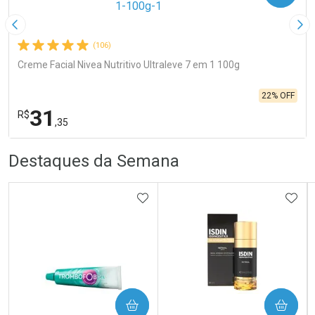
Imagem Anterior
Pró
(106)
Creme Facial Nivea Nutritivo Ultraleve 7 em 1 100g
22% OFF
31
R$
,35
R
R
FECHA
FECHA
Destaques da Semana
Laboratório
Por Menos
ADICIONAR AOS FAVORITOS
ADIC
Ativar Desconto
COMPRAR
COMPRAR