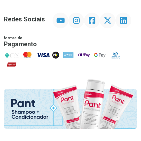
YouTube
Instagram
Facebook
Twitter
Linkedin
Redes Sociais
formas de
Pagamento
PIX
MasterCard
VISA
ELO
AMEX
NuPay
Google Pay
Diners Club
Hipercard
Promoção em Destaque