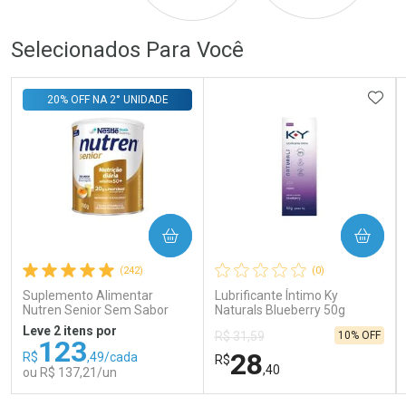
Selecionados Para Você
ADIC
20% OFF NA 2° UNIDADE
COMPRAR
COMPRAR
(242)
(0)
Suplemento Alimentar
Lubrificante Íntimo Ky
Nutren Senior Sem Sabor
Naturals Blueberry 50g
740g
Leve 2 itens por
10% OFF
R$ 31,59
123
28
R$
,49/cada
R$
,40
ou R$ 137,21/un