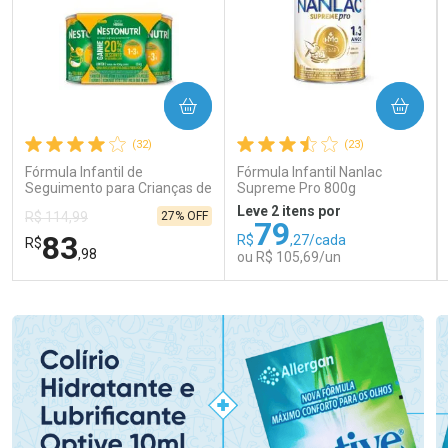
COMPRAR
COMPRAR
(32)
(23)
Fórmula Infantil de
Fórmula Infantil Nanlac
Seguimento para Crianças de
Supreme Pro 800g
Primeira Infância Nestonutri
Leve 2 itens por
27% OFF
R$ 114,99
2 Unidades de 800g cada
79
83
R$
,27/cada
R$
,98
ou R$ 105,69/un
FECHAR
FECHAR
FEC
FEC
Laboratório
Laboratório
Por Menos
Por Menos