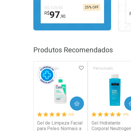
R$ 129,90
25% OFF
97
R$
,90
FECHAR
FECHAR
Laboratório
Por Menos
Produtos Recomendados
ADICIONAR AOS FAV
Patrocinado
Patrocinado
Ativar Desconto
COMPRAR
COMPRAR
Comprar sem Desconto
Comprar sem Desconto
(62)
(49)
Por R$ 97,90/cada
Por R$ 97,90/cada
Gel de Limpeza Facial
Gel Hidratante
para Peles Normais a
Corporal Neutroge