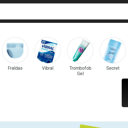
ca
isa?
em Destaque
Fraldas
Vibral
Trombofob
Secret
Gel