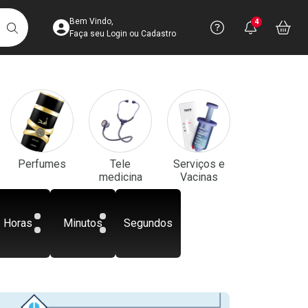
Acesse sua Conta
Precisa de aju
Notificaç
Acess
Bem Vindo,
4
Você po
notifica
Vo
it
BUSCAR
Ver Recursos 
Faça seu Login ou Cadastro
Atendimento ao 
Central de Ajud
Televendas
Perfumes
Tele
Serviços e
4003-3393
medicina
Vacinas
Horas
Minutos
Segundos