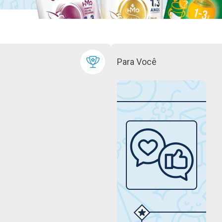
Para Você