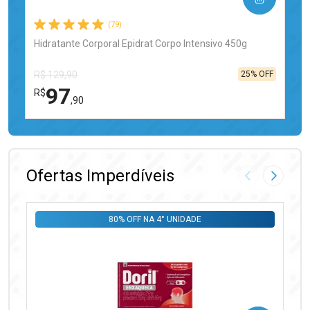
(79)
Hidratante Corporal Epidrat Corpo Intensivo 450g
25% OFF
R$ 129,90
97
R$
,90
FECHAR
FECHAR
Laboratório
Por Menos
Ofertas Imperdíveis
Imagem Anter
Próxima
80% OFF NA 4° UNIDADE
Ativar Desconto