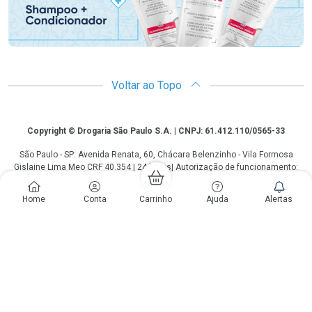
Voltar ao Topo
Copyright
Copyright © Drogaria São Paulo S.A. | CNPJ: 61.412.110/0565-33
São Paulo - SP: Avenida Renata, 60, Chácara Belenzinho - Vila Formosa
Gislaine Lima Meo CRF 40.354 | 24 horas| Autorização de funcionamento:
Processo: 2531.559767/2014-90 Autorização/MS: 7.31847.3 | As
informações contidas neste site, como promoções e ofertas de remédios e
Home
Conta
Carrinho
Ajuda
Alertas
medicamentos, não devem ser usadas para automedicação e não
substituem, em hipótese alguma, a medicação prescrita pelo profissional da
área médica. Somente o médico está em condições de diagnosticar
qualquer problema de saúde e prescrever o tratamento adequado. Os
preços e as promoções são válidos apenas para compras via internet. As
fotos contidas em nosso site são meramente ilustrativas. *Preços e
disponibilidade sujeitos a alterações no decorrer do dia. Antibióticos e
antimicrobianos vendas apenas em lojas físicas ou televendas. Portaria nº
344 - 01/02/1999 - Ministério da Saúde. Horário de funcionamento Central