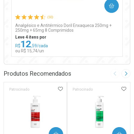
COMPRAR
Comprar sem Desconto
Comprar sem Desconto
Por R$ 97,90/cada
Por R$ 97,90/cada
(50)
Analgésico e Antitérmico Doril Enxaqueca 250mg +
250mg + 65mg 8 Comprimidos
Leve 4 itens por
12
R$
,59/cada
ou R$ 15,74/un
FECHAR
FECHAR
Laboratório
Por Menos
Produtos Recomendados
Imagem A
Pró
ADICIONAR AOS FAVORITOS
ADIC
Patrocinado
Patrocinado
Ativar Desconto