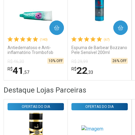
Ativar Desconto
COMPRAR
COMPRAR
Comprar sem Desconto
Comprar sem Desconto
Por R$ 31,35/cada
Por R$ 31,35/cada
(140)
(67)
Antiedematoso e Anti-
Espuma de Barbear Bozzano
inflamatório Trombofob
Pele Sensível 200ml
200U/g 40g
10% OFF
26% OFF
R$ 46,30
R$ 29,99
41
22
R$
R$
,57
,33
FECHAR
FECHAR
FEC
FEC
Destaque Lojas Parceiras
Laboratório
Laboratório
Por Menos
Por Menos
OFERTAS DO DIA
OFERTAS DO DIA