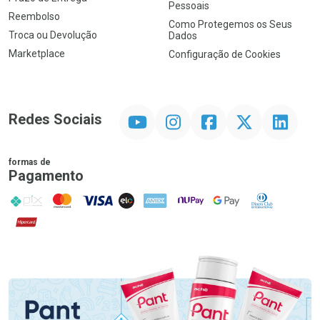
Pessoais
Reembolso
Como Protegemos os Seus
Troca ou Devolução
Dados
Marketplace
Configuração de Cookies
YouTube
Instagram
Facebook
Twitter
Linkedin
Redes Sociais
formas de
Pagamento
PIX
MasterCard
VISA
ELO
AMEX
NuPay
Google Pay
Diners Club
Hipercard
Promoção em Destaque