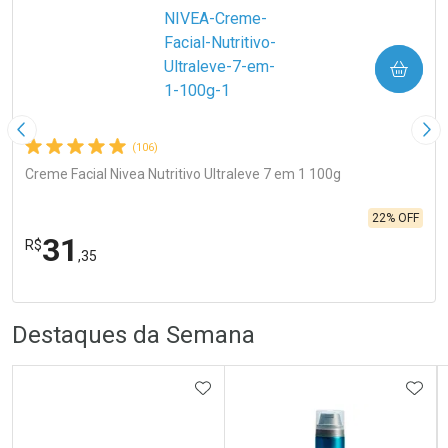
COMPRAR
Imagem Anterior
Pró
(106)
Creme Facial Nivea Nutritivo Ultraleve 7 em 1 100g
22% OFF
31
R$
,35
R
R
FECHA
FECHA
Laboratório
Por Menos
Destaques da Semana
ADICIONAR AOS FAVORITOS
ADIC