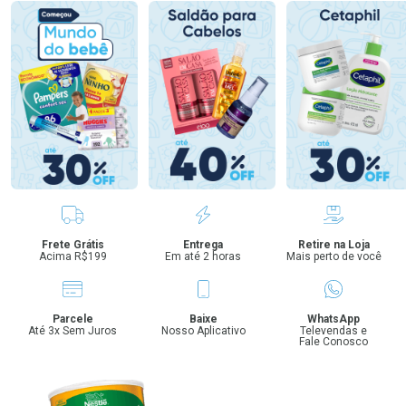
Benefícios
Frete Grátis
Entrega
Retire na Loja
Acima R$199
Em até 2 horas
Mais perto de você
Parcele
Baixe
WhatsApp
Até 3x Sem Juros
Nosso Aplicativo
Televendas e
Fale Conosco