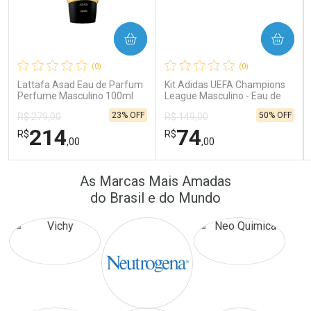
COMPRAR
COMPRAR
Ativar Desconto
Ativar Desconto
(0)
(0)
Comprar sem Desconto
Comprar sem Desconto
Comprar sem Desconto
Comprar sem Desconto
Lattafa Asad Eau de Parfum
Kit Adidas UEFA Champions
Por R$ 41,57/cada
Por R$ 22,33/cada
Por R$ 41,57/cada
Por R$ 22,33/cada
Perfume Masculino 100ml
League Masculino - Eau de
Toilette 100ml + Shower Gel
23% OFF
50% OFF
R$ 279,00
R$ 149,00
250ml
214
74
R$
R$
,00
,00
FECHAR
FECHAR
FEC
FEC
As Marcas Mais Amadas
Laboratório
Laboratório
Por Menos
Por Menos
do Brasil e do Mundo