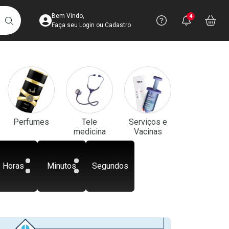
Acesse sua Conta
Precisa de aju
Notificaç
Acess
Bem Vindo,
4
Você po
notifica
Vo
it
BUSCAR
Ver Recursos 
Faça seu Login ou Cadastro
Atendimento ao 
Central de Ajud
Televendas
Perfumes
Tele
Serviços e
4003-3393
medicina
Vacinas
Horas
Minutos
Segundos