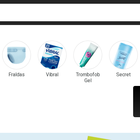
ca
isa?
em Destaque
Fraldas
Vibral
Trombofob
Secret
Gel