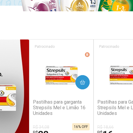
Patrocinado
Patrocinado
Medicamento De Refer
COMPRAR
COM
(342)
(3
Pastilhas para garganta
Pastilhas para G
Strepsils Mel e Limão 16
Strepsils Mel e 
Unidades
Unidades
R$ 34,08
R$ 18,66
16% OFF
R$
R$