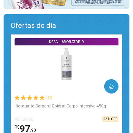
Ofertas do dia
DESC. LABORATÓRIO
COMPRAR
(79)
Hidratante Corporal Epidrat Corpo Intensivo 450g
25% OFF
R$ 129,90
97
R$
,90