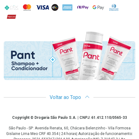
PIX
MasterCard
VISA
ELO
AMEX
NuPay
Google Pay
Diners Club
Hipercard
Promoção em Destaque
Voltar ao Topo
Copyright
Copyright © Drogaria São Paulo S.A. | CNPJ: 61.412.110/0565-33
São Paulo - SP: Avenida Renata, 60, Chácara Belenzinho - Vila Formosa
Gislaine Lima Meo CRF 40.354 | 24 horas| Autorização de funcionamento: