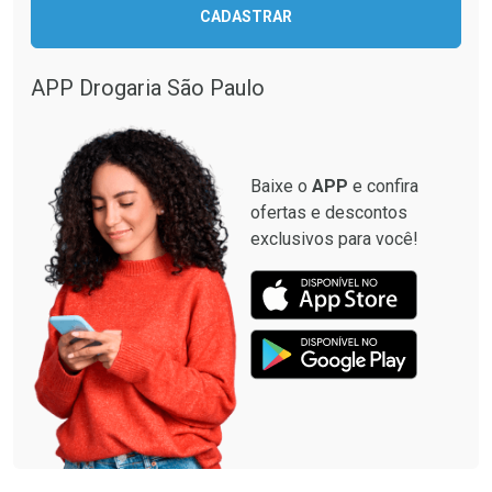
CADASTRAR
Comprar sem Desconto
Comprar sem Desconto
Comprar sem Desconto
Comprar sem Desconto
Por R$ 12,93/cada
Por R$ 28,40/cada
Por R$ 12,93/cada
Por R$ 28,40/cada
APP Drogaria São Paulo
Baixe o
APP
e confira
ofertas e descontos
exclusivos para você!