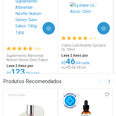
COMPRAR
COMPRAR
(317)
Colírio Lubrificante Systane
(242)
UL 10ml
Leve 2 itens por
Suplemento Alimentar
46
Nutren Senior Sem Sabor
R$
,44/cada
740g
Leve 2 itens por
ou R$ 66,34/un
123
R$
,49/cada
ou R$ 137,21/un
FECHAR
FECHAR
FEC
FEC
Produtos Recomendados
Imagem A
Pró
Laboratório
Laboratório
Por Menos
Por Menos
ADIC
Patrocinado
Patrocinado