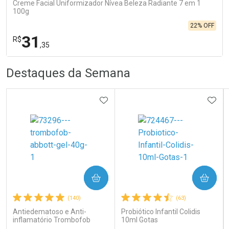
Creme Facial Uniformizador Nívea Beleza Radiante 7 em 1
100g
22% OFF
31
R$
,35
R
R
FECHA
FECHA
Destaques da Semana
Laboratório
Por Menos
ADICIONAR AOS FAVORITOS
ADIC
COMPRAR
COMPRAR
Ativar Desconto
(140)
(63)
Antiedematoso e Anti-
Probiótico Infantil Colidis
inflamatório Trombofob
10ml Gotas
Comprar sem Desconto
Comprar sem Desconto
200U/g 40g