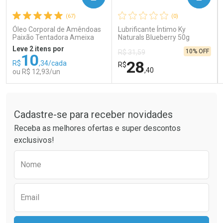
(67)
(0)
Comprar sem Desconto
Comprar sem Desconto
Comprar sem Desconto
Comprar sem Desconto
Óleo Corporal de Amêndoas
Lubrificante Íntimo Ky
Por R$ 66,83/cada
Por R$ 121,90/cada
Por R$ 66,83/cada
Por R$ 121,90/cada
Paixão Tentadora Ameixa
Naturals Blueberry 50g
Rubi 100ml
Leve 2 itens por
10% OFF
R$ 31,59
10
28
R$
,34/cada
R$
,40
ou R$ 12,93/un
Tudo sobre a Drogaria São Paulo
FECHAR
FECHAR
FEC
FEC
Laboratório
Laboratório
Por Menos
Por Menos
Cadastre-se para receber novidades
Receba as melhores ofertas e super descontos
exclusivos!
Preencha o formulário abaixo para receber 
Nome
Email
Ativar Desconto
Ativar Desconto