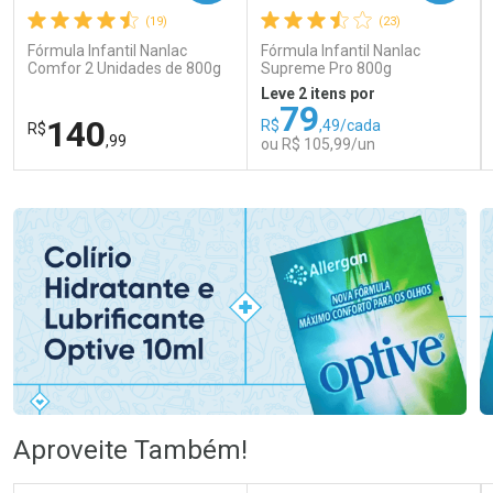
(19)
(23)
Fórmula Infantil Nanlac
Fórmula Infantil Nanlac
Comfor 2 Unidades de 800g
Supreme Pro 800g
Leve 2 itens por
79
140
R$
,49/cada
R$
,99
ou R$ 105,99/un
FECHAR
FECHAR
FEC
FEC
Laboratório
Laboratório
Por Menos
Por Menos
Ativar Desconto
Ativar Desconto
Aproveite Também!