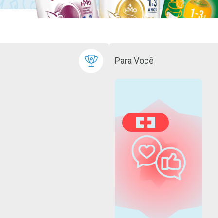
Para Você