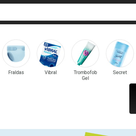
ca
isa?
em Destaque
Fraldas
Vibral
Trombofob
Secret
Gel