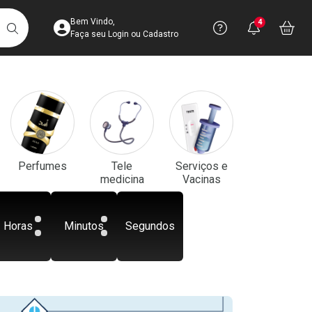
Acesse sua Conta
Precisa de aju
Notificaç
Acess
Bem Vindo,
4
Você po
notifica
Vo
it
BUSCAR
Ver Recursos 
Faça seu Login ou Cadastro
Atendimento ao 
Central de Ajud
Televendas
Perfumes
Tele
Serviços e
4003-3393
medicina
Vacinas
Horas
Minutos
Segundos