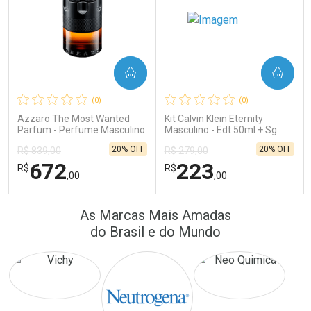
COMPRAR
COMPRAR
Ativar Desconto
Ativar Desconto
(0)
(0)
Comprar sem Desconto
Comprar sem Desconto
Comprar sem Desconto
Comprar sem Desconto
Azzaro The Most Wanted
Kit Calvin Klein Eternity
Por R$ 41,57/cada
Por R$ 64,90/cada
Por R$ 41,57/cada
Por R$ 64,90/cada
Parfum - Perfume Masculino
Masculino - Edt 50ml + Sg
100ml
20% OFF
20% OFF
R$ 839,00
R$ 279,00
672
223
R$
R$
,00
,00
FECHAR
FECHAR
FEC
FEC
As Marcas Mais Amadas
Laboratório
Laboratório
Por Menos
Por Menos
do Brasil e do Mundo