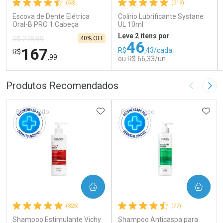
(53)
(319)
Escova de Dente Elétrica
Colírio Lubrificante Systane
Oral-B PRO 1 Cabeça
UL 10ml
Redonda Recarregável 1
Leve 2 itens por
40% OFF
R$ 278,99
Unidade
46
167
R$
,43/cada
R$
,99
ou R$ 66,33/un
FECHAR
FECHAR
FEC
FEC
Produtos Recomendados
Imagem A
Pró
Laboratório
Laboratório
Por Menos
Por Menos
ADICIONAR AOS FAVORITOS
ADIC
Patrocinado
Patrocinado
COMPRAR
COMPRAR
Ativar Desconto
Ativar Desconto
(325)
(77)
Shampoo Estimulante Vichy
Comprar sem Desconto
Shampoo Anticaspa para
Comprar sem Desconto
Comprar sem Desconto
Comprar sem Desconto