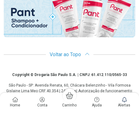
Voltar ao Topo
Copyright
Copyright © Drogaria São Paulo S.A. | CNPJ: 61.412.110/0565-33
São Paulo - SP: Avenida Renata, 60, Chácara Belenzinho - Vila Formosa
Gislaine Lima Meo CRF 40.354 | 24 horas| Autorização de funcionamento:
Processo: 2531.559767/2014-90 Autorização/MS: 7.31847.3 | As
informações contidas neste site, como promoções e ofertas de remédios e
Home
Conta
Carrinho
Ajuda
Alertas
medicamentos, não devem ser usadas para automedicação e não
substituem, em hipótese alguma, a medicação prescrita pelo profissional da
área médica. Somente o médico está em condições de diagnosticar
qualquer problema de saúde e prescrever o tratamento adequado. Os
preços e as promoções são válidos apenas para compras via internet. As
fotos contidas em nosso site são meramente ilustrativas. *Preços e