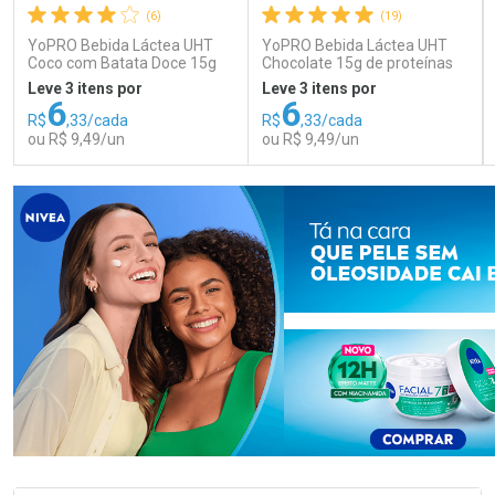
(6)
(19)
YoPRO Bebida Láctea UHT
YoPRO Bebida Láctea UHT
Coco com Batata Doce 15g
Chocolate 15g de proteínas
de proteínas 250ml
250ml
Leve 3 itens por
Leve 3 itens por
6
6
R$
,33/cada
R$
,33/cada
ou R$ 9,49/un
ou R$ 9,49/un
FECHAR
FECHAR
FEC
FEC
Laboratório
Laboratório
Por Menos
Por Menos
Ativar Desconto
Ativar Desconto