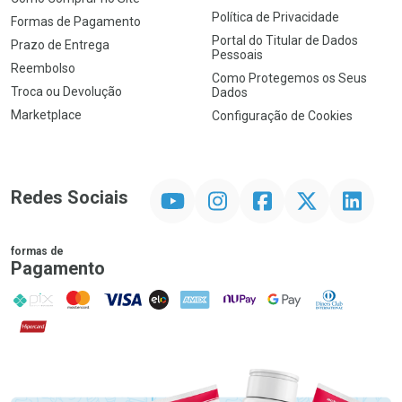
Política de Privacidade
Formas de Pagamento
Portal do Titular de Dados
Prazo de Entrega
Pessoais
Reembolso
Como Protegemos os Seus
Troca ou Devolução
Dados
Marketplace
Configuração de Cookies
YouTube
Instagram
Facebook
Twitter
Linkedin
Redes Sociais
formas de
Pagamento
PIX
MasterCard
VISA
ELO
AMEX
NuPay
Google Pay
Diners Club
Hipercard
Promoção em Destaque