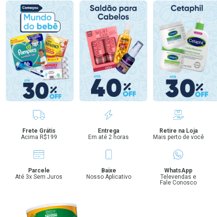
Benefícios
Frete Grátis
Entrega
Retire na Loja
Acima R$199
Em até 2 horas
Mais perto de você
Parcele
Baixe
WhatsApp
Até 3x Sem Juros
Nosso Aplicativo
Televendas e
Fale Conosco