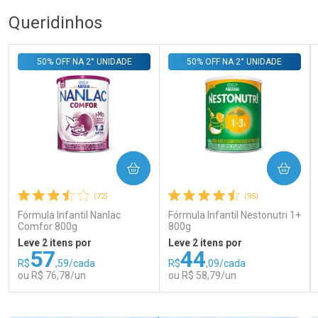
Queridinhos
50% OFF NA 2° UNIDADE
50% OFF NA 2° UNIDADE
COMPRAR
COMPRAR
(72)
(95)
Fórmula Infantil Nanlac
Fórmula Infantil Nestonutri 1+
Comfor 800g
800g
Leve 2 itens por
Leve 2 itens por
57
44
R$
,59/cada
R$
,09/cada
ou R$ 76,78/un
ou R$ 58,79/un
FECHAR
FECHAR
FEC
FEC