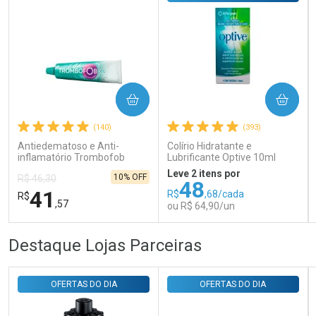
COMPRAR
COMPRAR
Ativar Desconto
(140)
(393)
Antiedematoso e Anti-
Colírio Hidratante e
Comprar sem Desconto
Comprar sem Desconto
inflamatório Trombofob
Lubrificante Optive 10ml
Por R$ 29,30/cada
Por R$ 29,30/cada
200U/g 40g
Leve 2 itens por
10% OFF
R$ 46,30
48
41
R$
,68/cada
R$
,57
ou R$ 64,90/un
FECHAR
FECHAR
FEC
FEC
Destaque Lojas Parceiras
Laboratório
Laboratório
Por Menos
Por Menos
OFERTAS DO DIA
OFERTAS DO DIA