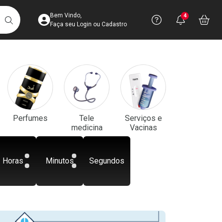
Acesse sua Conta
Precisa de aju
Notificaç
Acess
Bem Vindo,
4
Você po
notifica
Vo
it
BUSCAR
Ver Recursos 
Faça seu Login ou Cadastro
Atendimento ao 
Central de Ajud
Televendas
Perfumes
Tele
Serviços e
4003-3393
medicina
Vacinas
Horas
Minutos
Segundos