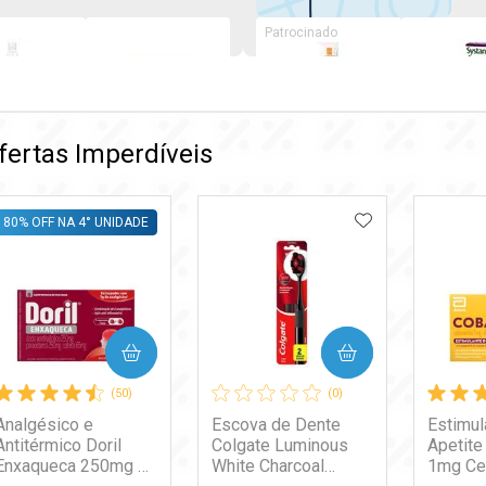
Patrocinado
isiológico
Suplemento
Protetor Solar
Colírio
are 500ml
Alimentar
Facial La Roche-
Lubrifican
fertas Imperdíveis
Materna Pré
Posay FPS 60
Systane
9
R$ 116,79
R$ 69,90
R$ 107,9
Sabor Laranja 28
Anthelios Ultra
Complete
Sachês de 5g
Cover Cor 2.0
ADICIONAR A
80% OFF NA 4° UNIDADE
30g
COMPRAR
COMPRAR
(50)
(0)
Analgésico e
Escova de Dente
Estimul
Antitérmico Doril
Colgate Luminous
Apetite
Enxaqueca 250mg +
White Charcoal
1mg Ce