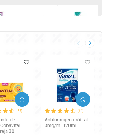
Analgésico,
Antigases
te
Antitérmico e
Simeticona
Imagem Anterior
Próxima Imagem
Antigripal
125mg Genérico
9
R$ 10,38
R$ 8,28
 10ml
Cimegripe
Medley 10
400mg + 4mg +
Cápsulas
OS FAVORITOS
ADICIONAR AOS FAVORITOS
ADICIONAR AOS FA
4mg 20
Cápsulas
COMPRAR
COMPRAR
COMPR
(56)
(64)
ante de
Antitussígeno Vibral
Dual Sérum Fac
 Cobavital
3mg/ml 120ml
Eucerin Anti-P
reja 30
Antimanchas e 