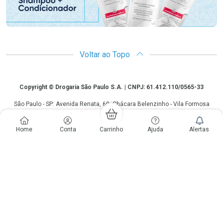
Voltar ao Topo
Copyright
Copyright © Drogaria São Paulo S.A. | CNPJ: 61.412.110/0565-33
São Paulo - SP: Avenida Renata, 60, Chácara Belenzinho - Vila Formosa
Gislaine Lima Meo CRF 40.354 | 24 horas| Autorização de funcionamento:
Processo: 2531.559767/2014-90 Autorização/MS: 7.31847.3 | As
Home
Conta
Carrinho
Ajuda
Alertas
informações contidas neste site, como promoções e ofertas de remédios e
medicamentos, não devem ser usadas para automedicação e não
substituem, em hipótese alguma, a medicação prescrita pelo profissional da
área médica. Somente o médico está em condições de diagnosticar
qualquer problema de saúde e prescrever o tratamento adequado. Os
preços e as promoções são válidos apenas para compras via internet. As
fotos contidas em nosso site são meramente ilustrativas. *Preços e
disponibilidade sujeitos a alterações no decorrer do dia. Antibióticos e
antimicrobianos vendas apenas em lojas físicas ou televendas. Portaria nº
344 - 01/02/1999 - Ministério da Saúde. Horário de funcionamento Central
de Vendas e Atendimento ao Cliente 4003 3393 ou 0800 779 8767 de