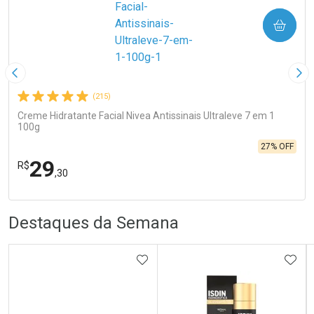
COMPRAR
Imagem Anterior
Pró
(215)
Creme Hidratante Facial Nivea Antissinais Ultraleve 7 em 1
100g
27% OFF
29
R$
,30
R
R
FECHA
FECHA
Destaques da Semana
Laboratório
Por Menos
ADICIONAR AOS FAVORITOS
ADIC