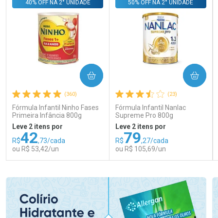
40% OFF NA 2° UNIDADE
50% OFF NA 2° UNIDADE
COMPRAR
COMPRAR
(360)
(23)
Fórmula Infantil Ninho Fases
Fórmula Infantil Nanlac
Primeira Infância 800g
Supreme Pro 800g
Leve 2 itens por
Leve 2 itens por
42
79
R$
,73/cada
R$
,27/cada
ou R$ 53,42/un
ou R$ 105,69/un
FECHAR
FECHAR
FEC
FEC
Laboratório
Laboratório
Por Menos
Por Menos