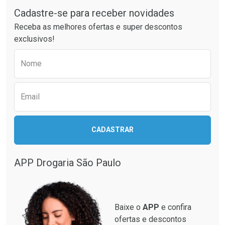
Laboratório
Laboratório
Por Menos
Por Menos
Cadastre-se para receber novidades
Receba as melhores ofertas e super descontos
exclusivos!
Preencha o formulário abaixo para receber 
Nome
Email
Ativar Desconto
Ativar Desconto
CADASTRAR
Comprar sem Desconto
Comprar sem Desconto
Comprar sem Desconto
Comprar sem Desconto
Por R$ 87,99/cada
Por R$ 137,94/cada
Por R$ 87,99/cada
Por R$ 137,94/cada
APP Drogaria São Paulo
Baixe o
APP
e confira
ofertas e descontos