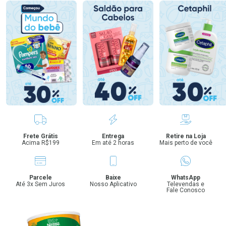
Benefícios
Frete Grátis
Entrega
Retire na Loja
Acima R$199
Em até 2 horas
Mais perto de você
Parcele
Baixe
WhatsApp
Até 3x Sem Juros
Nosso Aplicativo
Televendas e
Fale Conosco