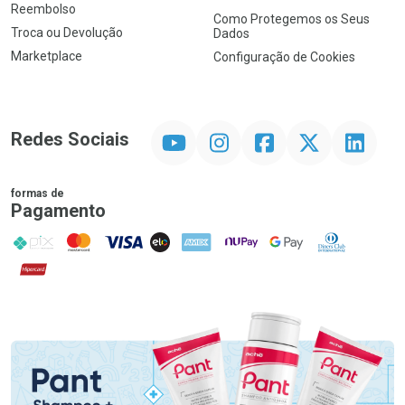
Reembolso
Como Protegemos os Seus
Troca ou Devolução
Dados
Marketplace
Configuração de Cookies
YouTube
Instagram
Facebook
Twitter
Linkedin
Redes Sociais
formas de
Pagamento
PIX
MasterCard
VISA
ELO
AMEX
NuPay
Google Pay
Diners Club
Hipercard
Promoção em Destaque