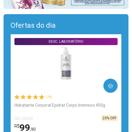
Ofertas do dia
DESC. LABORATÓRIO
COMPRAR
(79)
Hidratante Corporal Epidrat Corpo Intensivo 450g
23% OFF
R$ 129,90
99
R$
,90