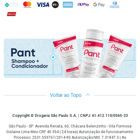
PIX
MasterCard
VISA
ELO
AMEX
NuPay
Google Pay
Diners Club
Hipercard
Promoção em Destaque
Voltar ao Topo
Copyright
Copyright © Drogaria São Paulo S.A. | CNPJ: 61.412.110/0565-33
São Paulo - SP: Avenida Renata, 60, Chácara Belenzinho - Vila Formosa
Gislaine Lima Meo CRF 40.354 | 24 horas| Autorização de funcionamento:
Processo: 2531.559767/2014-90 Autorização/MS: 7.31847.3 | As