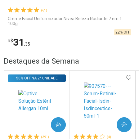
(61)
Creme Facial Uniformizador Nívea Beleza Radiante 7 em 1
100g
22% OFF
31
R$
,35
R
R
FECHA
FECHA
Destaques da Semana
Laboratório
Por Menos
ADIC
50% OFF NA 2° UNIDADE
COMPRAR
COMPRAR
Ativar Desconto
(391)
(4)