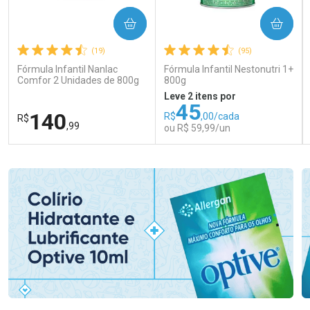
COMPRAR
COMPRAR
(19)
(95)
Fórmula Infantil Nanlac
Fórmula Infantil Nestonutri 1+
Comfor 2 Unidades de 800g
800g
Leve 2 itens por
45
140
R$
,00/cada
R$
,99
ou R$ 59,99/un
FECHAR
FECHAR
FEC
FEC
Laboratório
Laboratório
Por Menos
Por Menos