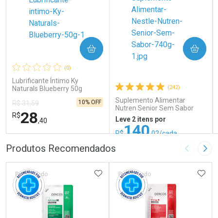
COMPRAR
COMPRAR
(0)
Lubrificante Íntimo Ky
(242)
Naturals Blueberry 50g
Suplemento Alimentar
10% OFF
R$ 31,59
Nutren Senior Sem Sabor
28
R$
740g
Leve 2 itens por
,40
140
R$
,02/cada
ou R$ 155,58/un
FECHAR
FECHAR
FEC
FEC
Produtos Recomendados
Imagem A
Pró
Laboratório
Laboratório
Por Menos
Por Menos
ADICIONAR AOS FAVORITOS
ADIC
Patrocinado
Patrocinado