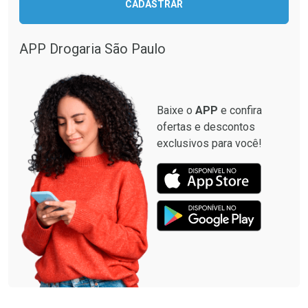
CADASTRAR
Comprar sem Desconto
Comprar sem Desconto
Comprar sem Desconto
Comprar sem Desconto
Por R$ 87,99/cada
Por R$ 137,94/cada
Por R$ 87,99/cada
Por R$ 137,94/cada
APP Drogaria São Paulo
Baixe o
APP
e confira
ofertas e descontos
exclusivos para você!