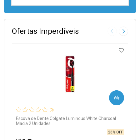
FECHAR
FECHAR
Laboratório
Por Menos
Ofertas Imperdíveis
Imagem Anter
Próxima
ADICIO
Ativar Desconto
COMPRAR
Comprar sem Desconto
Comprar sem Desconto
Por R$ 99,90/cada
Por R$ 99,90/cada
(0)
Escova de Dente Colgate Luminous White Charcoal
Macia 2 Unidades
26% OFF