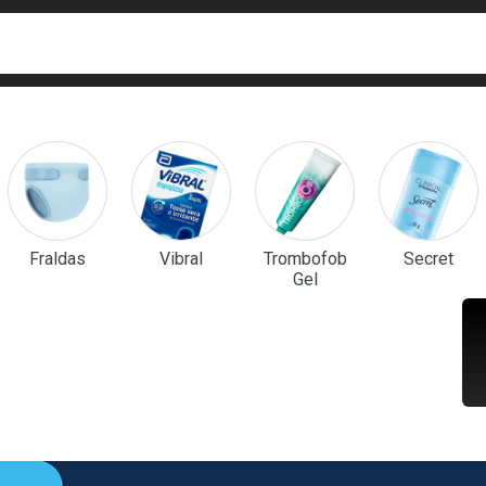
ca
isa?
em Destaque
Fraldas
Vibral
Trombofob
Secret
Gel