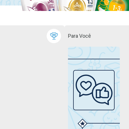
Para Você