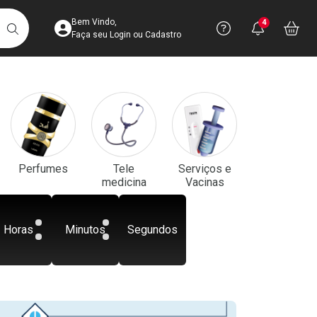
Acesse sua Conta
Precisa de aju
Notificaç
Acess
Bem Vindo,
4
Você po
notifica
Vo
it
BUSCAR
Ver Recursos 
Faça seu Login ou Cadastro
Atendimento ao 
Central de Ajud
Televendas
Perfumes
Tele
Serviços e
4003-3393
medicina
Vacinas
Horas
Minutos
Segundos