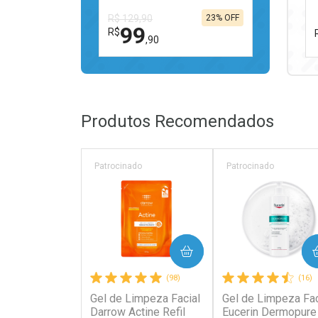
R$ 129,90
23% OFF
99
R$
,90
FECHAR
FECHAR
Laboratório
Por Menos
Produtos Recomendados
Patrocinado
Patrocinado
Ativar Desconto
COMPRAR
COMPRAR
Comprar sem Desconto
Comprar sem Desconto
(98)
(16)
Por R$ 99,90/cada
Por R$ 99,90/cada
Gel de Limpeza Facial
Gel de Limpeza Fac
Darrow Actine Refil
Eucerin Dermopure