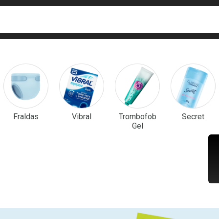
ca
isa?
em Destaque
Fraldas
Vibral
Trombofob
Secret
Gel