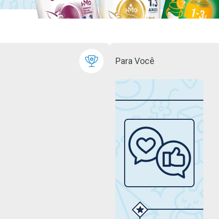
Para Você