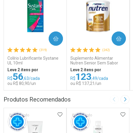
COMPRAR
COMPRAR
(319)
(242)
Colírio Lubrificante Systane
Suplemento Alimentar
UL 10ml
Nutren Senior Sem Sabor
740g
Leve 2 itens por
Leve 2 itens por
56
123
R$
,63/cada
R$
,49/cada
ou R$ 80,90/un
ou R$ 137,21/un
FECHAR
FECHAR
FEC
FEC
Produtos Recomendados
Imagem A
Pró
Laboratório
Laboratório
Por Menos
Por Menos
ADICIONAR AOS FAVORITOS
ADIC
Patrocinado
Patrocinado