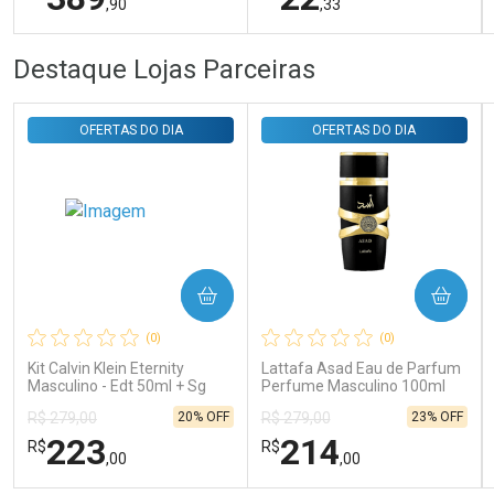
,90
,33
FECHAR
FECHAR
FEC
FEC
Destaque Lojas Parceiras
Laboratório
Laboratório
Por Menos
Por Menos
OFERTAS DO DIA
OFERTAS DO DIA
COMPRAR
COMPRAR
Ativar Desconto
Ativar Desconto
(0)
(0)
Comprar sem Desconto
Comprar sem Desconto
Comprar sem Desconto
Comprar sem Desconto
Kit Calvin Klein Eternity
Lattafa Asad Eau de Parfum
Por R$ 389,90/cada
Por R$ 22,33/cada
Por R$ 389,90/cada
Por R$ 22,33/cada
Masculino - Edt 50ml + Sg
Perfume Masculino 100ml
100ml
20% OFF
23% OFF
R$ 279,00
R$ 279,00
223
214
R$
R$
,00
,00