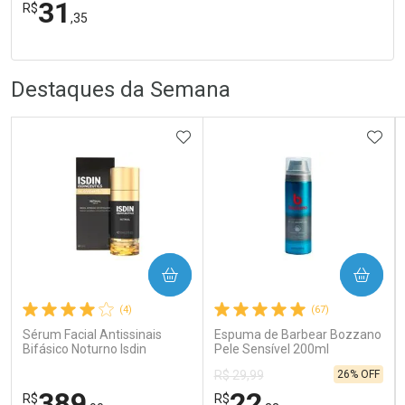
31
R$
,35
FECHA
FECHA
Laboratório
R
R
Por Menos
Destaques da Semana
ADICIONAR AOS FAVORITOS
ADIC
Ativar Desconto
COMPRAR
COMPRAR
Comprar sem Desconto
Comprar sem Desconto
Por R$ 31,35/cada
Por R$ 31,35/cada
(4)
(67)
Sérum Facial Antissinais
Espuma de Barbear Bozzano
Bifásico Noturno Isdin
Pele Sensível 200ml
Isdinceutics Retinal com
26% OFF
R$ 29,99
Retinaldeído 50ml
389
22
R$
R$