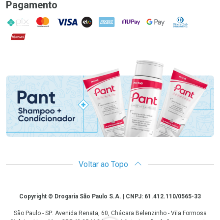
Pagamento
PIX
MasterCard
VISA
ELO
AMEX
NuPay
Google Pay
Diners Club
Hipercard
Promoção em Destaque
Voltar ao Topo
Copyright
Copyright © Drogaria São Paulo S.A. | CNPJ: 61.412.110/0565-33
São Paulo - SP: Avenida Renata, 60, Chácara Belenzinho - Vila Formosa