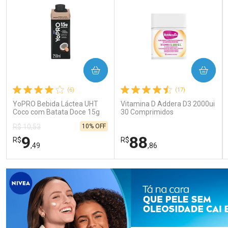
COMPRAR
COMPRAR
(6)
(17)
YoPRO Bebida Láctea UHT
Vitamina D Addera D3 2000ui
Coco com Batata Doce 15g
30 Comprimidos
de proteínas 250ml
10% OFF
R$ 10,53
9
88
R$
R$
,49
,86
FECHAR
FECHAR
FEC
FEC
Laboratório
Laboratório
Por Menos
Por Menos