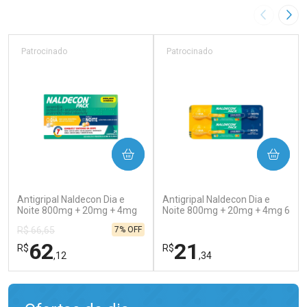
Imagem A
Pró
Patrocinado
Patrocinado
COMPRAR
COMPRAR
(138)
(202)
Antigripal Naldecon Dia e
Antigripal Naldecon Dia e
Noite 800mg + 20mg + 4mg
Noite 800mg + 20mg + 4mg 6
24 comprimidos
comprimidos
7% OFF
R$ 66,65
62
21
R$
R$
,12
,34
FECHAR
FECHAR
FEC
FEC
Laboratório
Laboratório