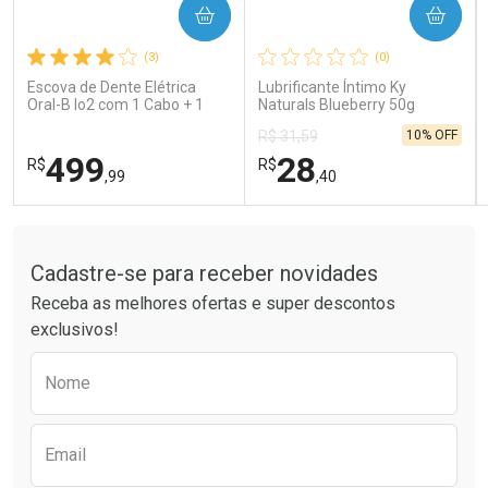
COMPRAR
COMPRAR
Ativar Desconto
Ativar Desconto
(3)
(0)
Comprar sem Desconto
Comprar sem Desconto
Comprar sem Desconto
Comprar sem Desconto
Escova de Dente Elétrica
Lubrificante Íntimo Ky
Por R$ 189,99/cada
Por R$ 66,43/cada
Por R$ 189,99/cada
Por R$ 66,43/cada
Oral-B Io2 com 1 Cabo + 1
Naturals Blueberry 50g
Refil + Carregador
10% OFF
R$ 31,59
499
28
R$
R$
,99
,40
Tudo sobre a Drogaria São Paulo
FECHAR
FECHAR
FEC
FEC
Laboratório
Laboratório
Por Menos
Por Menos
Cadastre-se para receber novidades
Receba as melhores ofertas e super descontos
exclusivos!
Preencha o formulário abaixo para receber 
Nome
Email
Ativar Desconto
Ativar Desconto