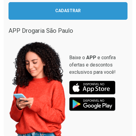
CADASTRAR
Comprar sem Desconto
Comprar sem Desconto
Comprar sem Desconto
Comprar sem Desconto
Por R$ 499,99/cada
Por R$ 28,40/cada
Por R$ 499,99/cada
Por R$ 28,40/cada
APP Drogaria São Paulo
Baixe o
APP
e confira
ofertas e descontos
exclusivos para você!