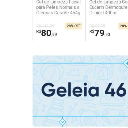
Gel de Limpeza Facial
Gel de Limpeza Gen
para Peles Normais a
Eucerin Dermopure
Oleosas CeraVe 454g
Clinical 400ml
R$ 111,99
R$ 99,99
28% OFF
20% 
80
79
R$
R$
,99
,90
FECHAR
FECHAR
Dermaclub
Laboratório
Por Menos
Por Menos
Ativar Desconto
Ativar Desconto
Comprar sem Desconto
Comprar sem Des
Comprar sem Desconto
Comprar sem Des