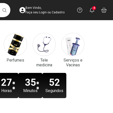
Acesse sua Conta
Precisa de aju
Notificaç
Acess
Bem Vindo,
4
Você po
notifica
Vo
it
BUSCAR
Ver Recursos 
Faça seu Login ou Cadastro
Atendimento ao 
Central de Ajud
Televendas
Perfumes
Tele
Serviços e
4003-3393
medicina
Vacinas
27
35
50
Horas
Minutos
Segundos