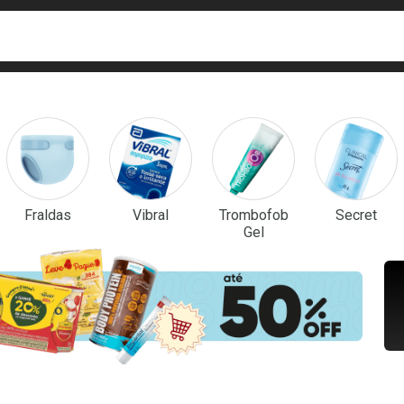
ca
isa?
em Destaque
Fraldas
Vibral
Trombofob
Secret
Gel