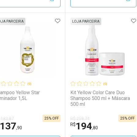
Por R$ 84,90/cada
Por R$ 84,90/cada
Por R$ 84,90/cada
Por R$ 84,90/cada
ADICIONAR AOS FAVORITOS
A
FECHAR
FECHAR
F
F
OJA PARCEIRA
LOJA PARCEIRA
aboratório
or Menos
Laboratório
Por Menos
(0)
(0)
ampoo Yellow Star
Kit Yellow Color Care Duo
uminador 1,5L
Shampoo 500 ml + Máscara
500 ml
25% OFF
25% OFF
 183,87
R$ 259,74
137
194
Ativar Desconto
Ativar Desconto
R$
,90
,80