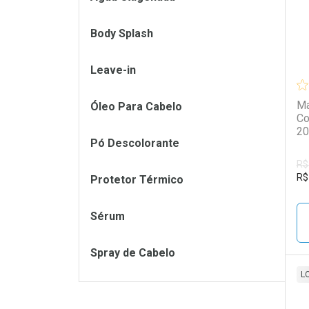
Body Splash
Leave-in
Ma
Óleo Para Cabelo
Co
20
Pó Descolorante
R$
R$
Protetor Térmico
Sérum
Spray de Cabelo
L
L
P