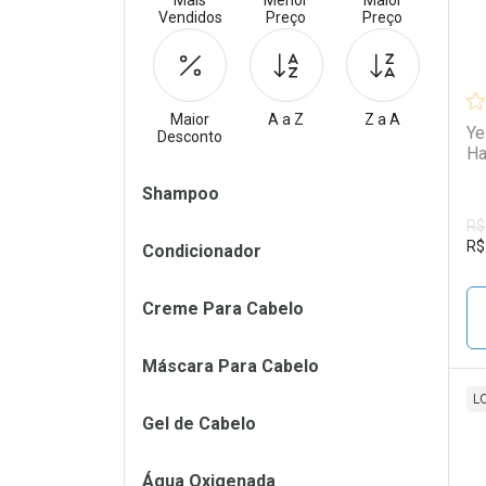
Mais
Menor
Maior
Vendidos
Preço
Preço
Maior
A a Z
Z a A
Ye
Desconto
Ha
Filtros
Shampoo
R$
R$
Condicionador
Creme Para Cabelo
Máscara Para Cabelo
L
Gel de Cabelo
L
P
Água Oxigenada