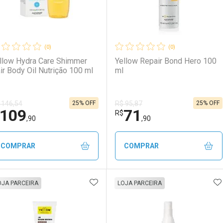
(0)
(0)
llow Hydra Care Shimmer
Yellow Repair Bond Hero 100
ir Body Oil Nutrição 100 ml
ml
25% OFF
25% OFF
 146,54
R$ 95,87
109
71
R$
,90
,90
COMPRAR
COMPRAR
ADICIONAR AOS FAVORITOS
A
FECHAR
FECHAR
F
F
OJA PARCEIRA
LOJA PARCEIRA
aboratório
or Menos
Laboratório
Por Menos