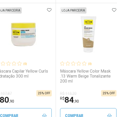
ADICIONAR AOS FAVORITOS
A
FECHAR
FECHAR
F
F
OJA PARCEIRA
LOJA PARCEIRA
aboratório
or Menos
Laboratório
Por Menos
(0)
(0)
scara Capilar Yellow Curls
Máscara Yellow Color Mask
dratação 300 ml
.13 Warm Beige Tonalizante
200 ml
25% OFF
25% OFF
 107,87
R$ 113,20
80
84
Ativar Desconto
Ativar Desconto
R$
,90
,90
Comprar sem Desconto
Comprar sem Desconto
Comprar sem Desconto
Comprar sem Desconto
COMPRAR
COMPRAR