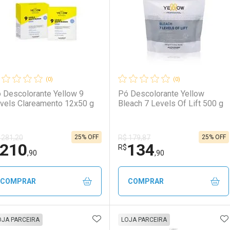
(0)
(0)
 Descolorante Yellow 9
Pó Descolorante Yellow
vels Clareamento 12x50 g
Bleach 7 Levels Of Lift 500 g
25% OFF
25% OFF
 281,20
R$ 179,87
210
134
Ativar Desconto
Ativar Desconto
R$
,90
,90
Comprar sem Desconto
Comprar sem Desconto
Comprar sem Desconto
Comprar sem Desconto
COMPRAR
COMPRAR
Por R$ 84,90/cada
Por R$ 84,90/cada
Por R$ 84,90/cada
Por R$ 84,90/cada
ADICIONAR AOS FAVORITOS
A
FECHAR
FECHAR
F
F
OJA PARCEIRA
LOJA PARCEIRA