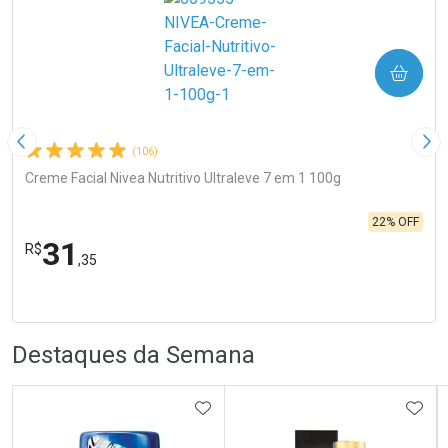
COMPRAR
Imagem Anterior
Pró
(106)
Creme Facial Nivea Nutritivo Ultraleve 7 em 1 100g
22% OFF
31
R$
,35
FECHA
FECHA
Laboratório
R
R
Por Menos
Destaques da Semana
ADICIONAR AOS FAVORITOS
ADIC