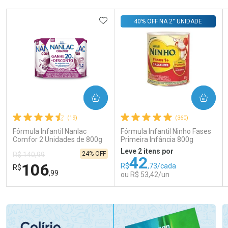
ADICIONAR AOS FAVORITOS
40% OFF NA 2° UNIDADE
COMPRAR
COMPRAR
(19)
(360)
Fórmula Infantil Nanlac
Fórmula Infantil Ninho Fases
Comfor 2 Unidades de 800g
Primeira Infância 800g
Leve 2 itens por
24% OFF
R$ 140,99
42
106
R$
,73/cada
R$
,99
ou R$ 53,42/un
FECHAR
FECHAR
FEC
FEC
Laboratório
Laboratório
Por Menos
Por Menos