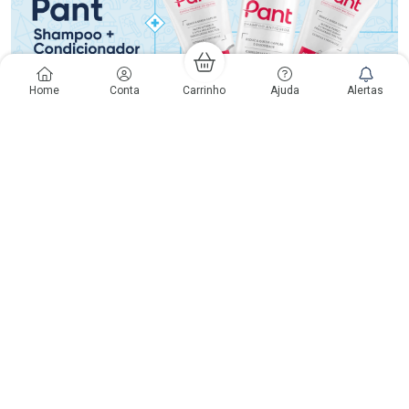
Home
Conta
Carrinho
Ajuda
Alertas
Voltar ao Topo
Copyright
Copyright © Drogaria São Paulo S.A. | CNPJ: 61.412.110/0565-33
São Paulo - SP: Avenida Renata, 60, Chácara Belenzinho - Vila Formosa
Gislaine Lima Meo CRF 40.354 | 24 horas| Autorização de funcionamento:
Processo: 2531.559767/2014-90 Autorização/MS: 7.31847.3 | As
informações contidas neste site, como promoções e ofertas de remédios e
medicamentos, não devem ser usadas para automedicação e não
substituem, em hipótese alguma, a medicação prescrita pelo profissional da
área médica. Somente o médico está em condições de diagnosticar
qualquer problema de saúde e prescrever o tratamento adequado. Os
preços e as promoções são válidos apenas para compras via internet. As
fotos contidas em nosso site são meramente ilustrativas. *Preços e
disponibilidade sujeitos a alterações no decorrer do dia. Antibióticos e
antimicrobianos vendas apenas em lojas físicas ou televendas. Portaria nº