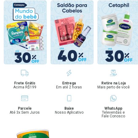
Benefícios
Frete Grátis
Entrega
Retire na Loja
Acima R$199
Em até 2 horas
Mais perto de você
Parcele
Baixe
WhatsApp
Até 3x Sem Juros
Nosso Aplicativo
Televendas e
Fale Conosco