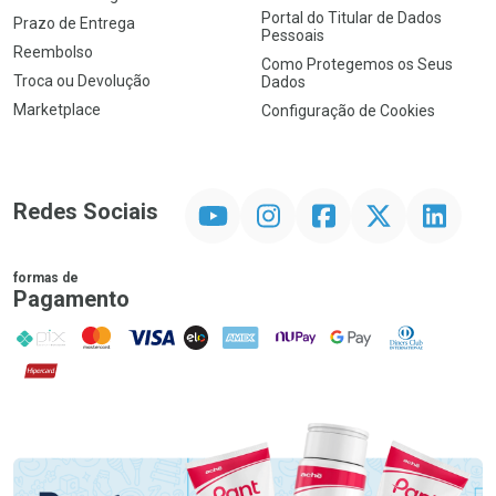
Portal do Titular de Dados
Prazo de Entrega
Pessoais
Reembolso
Como Protegemos os Seus
Troca ou Devolução
Dados
Marketplace
Configuração de Cookies
YouTube
Instagram
Facebook
Twitter
Linkedin
Redes Sociais
formas de
Pagamento
PIX
MasterCard
VISA
ELO
AMEX
NuPay
Google Pay
Diners Club
Hipercard
Promoção em Destaque