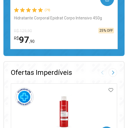
(79)
Hidratante Corporal Epidrat Corpo Intensivo 450g
25% OFF
R$ 129,90
97
R$
,90
FECHAR
FECHAR
Laboratório
Por Menos
Ofertas Imperdíveis
Imagem Anter
Próxima
ADICIO
Ativar Desconto