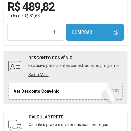
R$ 489,82
ou
6
x
de
R$ 81,63
REMOVER UMA UNIDADE
AUMENTAR UMA UNIDADE
COMPRAR
DESCONTO
CONVÊNIO
Exclusivo para clientes cadastrados no programa
Saiba Mais
Ver Desconto Convênio
CALCULAR FRETE
Formulário para Calcular o Frete
Calcule o prazo e o valor das suas entregas