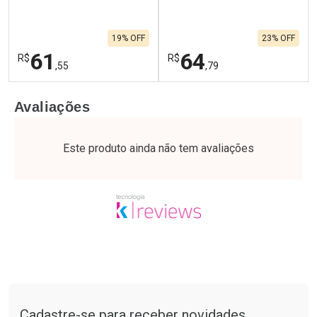
19% OFF
23% OFF
61
64
R$
R$
,55
,79
FECHAR
F
FECHAR
F
Avaliações
Laboratório
Laboratório
Por Menos
Por Menos
Este produto ainda não tem avaliações
Tudo sobre a Drogaria São Paulo
Cadastre-se para receber novidades