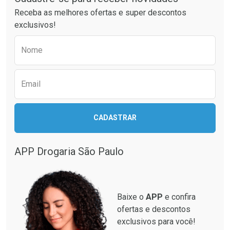
Ativar Desconto
Ativar Desconto
Receba as melhores ofertas e super descontos
Comprar sem Desconto
Comprar sem Desconto
exclusivos!
Por R$ 61,55/cada
Por R$ 64,79/cada
Comprar sem Desconto
Comprar sem Desconto
Preencha o formulário abaixo para receber 
Por R$ 61,55/cada
Por R$ 64,79/cada
Nome
Email
CADASTRAR
APP Drogaria São Paulo
Baixe o
APP
e confira
ofertas e descontos
exclusivos para você!