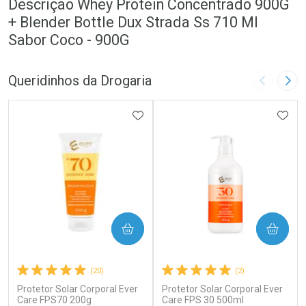
Descrição Whey Protein Concentrado 900G
+ Blender Bottle Dux Strada Ss 710 Ml
Sabor Coco - 900G
Queridinhos da Drogaria
Imagem A
Pró
ADICIONAR AOS FAVORITOS
ADIC
COMPRAR
COMPRAR
(20)
(2)
Protetor Solar Corporal Ever
Protetor Solar Corporal Ever
Care FPS70 200g
Care FPS 30 500ml