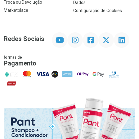
Troca ou Devolução
Dados
Marketplace
Configuração de Cookies
YouTube
Instagram
Facebook
Twitter
Linkedin
Redes Sociais
formas de
Pagamento
PIX
MasterCard
VISA
ELO
AMEX
NuPay
Google Pay
Diners Club
Hipercard
Promoção em Destaque