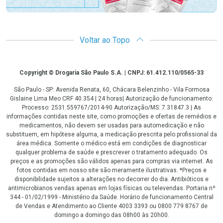
Voltar ao Topo
Copyright
Copyright © Drogaria São Paulo S.A. | CNPJ: 61.412.110/0565-33
São Paulo - SP: Avenida Renata, 60, Chácara Belenzinho - Vila Formosa
Gislaine Lima Meo CRF 40.354 | 24 horas| Autorização de funcionamento:
Processo: 2531.559767/2014-90 Autorização/MS: 7.31847.3 | As
informações contidas neste site, como promoções e ofertas de remédios e
medicamentos, não devem ser usadas para automedicação e não
substituem, em hipótese alguma, a medicação prescrita pelo profissional da
área médica. Somente o médico está em condições de diagnosticar
qualquer problema de saúde e prescrever o tratamento adequado. Os
preços e as promoções são válidos apenas para compras via internet. As
fotos contidas em nosso site são meramente ilustrativas. *Preços e
disponibilidade sujeitos a alterações no decorrer do dia. Antibióticos e
antimicrobianos vendas apenas em lojas físicas ou televendas. Portaria nº
344 - 01/02/1999 - Ministério da Saúde. Horário de funcionamento Central
de Vendas e Atendimento ao Cliente 4003 3393 ou 0800 779 8767 de
domingo a domingo das 08h00 às 20h00.