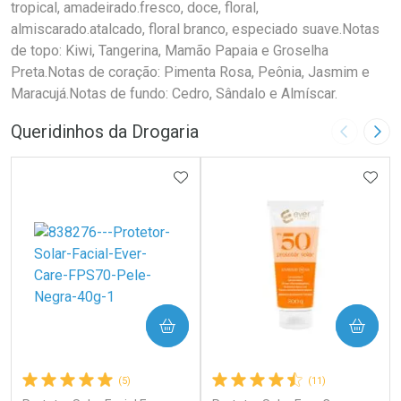
tropical, amadeirado.fresco, doce, floral,
almiscarado.atalcado, floral branco, especiado suave.Notas
de topo: Kiwi, Tangerina, Mamão Papaia e Groselha
Preta.Notas de coração: Pimenta Rosa, Peônia, Jasmim e
Maracujá.Notas de fundo: Cedro, Sândalo e Almíscar.
Queridinhos da Drogaria
Imagem A
Pró
ADICIONAR AOS FAVORITOS
ADIC
COMPRAR
COMPRAR
(5)
(11)