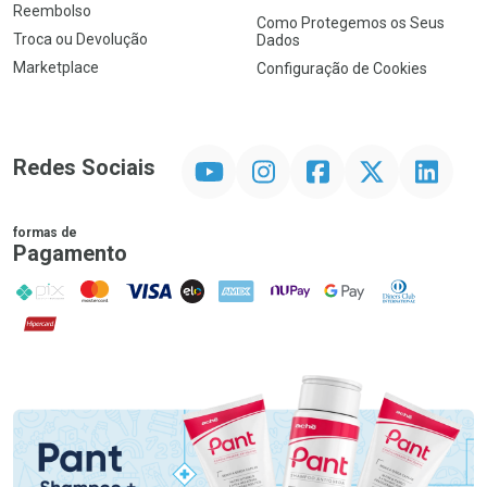
Reembolso
Como Protegemos os Seus
Troca ou Devolução
Dados
Marketplace
Configuração de Cookies
YouTube
Instagram
Facebook
Twitter
Linkedin
Redes Sociais
formas de
Pagamento
PIX
MasterCard
VISA
ELO
AMEX
NuPay
Google Pay
Diners Club
Hipercard
Promoção em Destaque