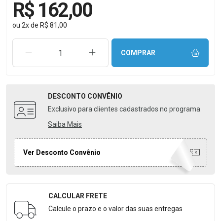
R$ 162,00
ou
2
x
de
R$ 81,00
REMOVER UMA UNIDADE
AUMENTAR UMA UNIDADE
COMPRAR
DESCONTO
CONVÊNIO
Exclusivo para clientes cadastrados no programa
Saiba Mais
Ver Desconto Convênio
CALCULAR FRETE
Formulário para Calcular o Frete
Calcule o prazo e o valor das suas entregas