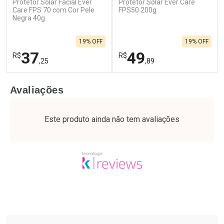
Protetor Solar Facial Ever
Protetor Solar Ever Care
Care FPS 70 com Cor Pele
FPS50 200g
Negra 40g
19% OFF
19% OFF
37
49
R$
R$
,25
,89
FECHAR
F
FECHAR
F
Avaliações
Laboratório
Laboratório
Por Menos
Por Menos
Este produto ainda não tem avaliações
Tudo sobre a Drogaria São Paulo