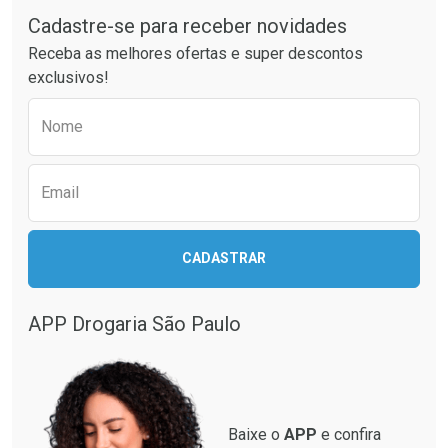
Cadastre-se para receber novidades
Ativar Desconto
Ativar Desconto
Receba as melhores ofertas e super descontos
Comprar sem Desconto
Comprar sem Desconto
exclusivos!
Por R$ 37,25/cada
Por R$ 49,89/cada
Comprar sem Desconto
Comprar sem Desconto
Preencha o formulário abaixo para receber 
Por R$ 37,25/cada
Por R$ 49,89/cada
Nome
Email
CADASTRAR
APP Drogaria São Paulo
Baixe o
APP
e confira