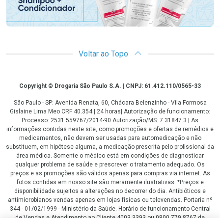
Voltar ao Topo
Copyright
Copyright © Drogaria São Paulo S.A. | CNPJ: 61.412.110/0565-33
São Paulo - SP: Avenida Renata, 60, Chácara Belenzinho - Vila Formosa
Gislaine Lima Meo CRF 40.354 | 24 horas| Autorização de funcionamento:
Processo: 2531.559767/2014-90 Autorização/MS: 7.31847.3 | As
informações contidas neste site, como promoções e ofertas de remédios e
medicamentos, não devem ser usadas para automedicação e não
substituem, em hipótese alguma, a medicação prescrita pelo profissional da
área médica. Somente o médico está em condições de diagnosticar
qualquer problema de saúde e prescrever o tratamento adequado. Os
preços e as promoções são válidos apenas para compras via internet. As
fotos contidas em nosso site são meramente ilustrativas. *Preços e
disponibilidade sujeitos a alterações no decorrer do dia. Antibióticos e
antimicrobianos vendas apenas em lojas físicas ou televendas. Portaria nº
344 - 01/02/1999 - Ministério da Saúde. Horário de funcionamento Central
de Vendas e Atendimento ao Cliente 4003 3393 ou 0800 779 8767 de