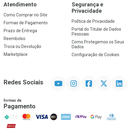
Atendimento
Segurança e
Privacidade
Como Comprar no Site
Política de Privacidade
Formas de Pagamento
Portal do Titular de Dados
Prazo de Entrega
Pessoais
Reembolso
Como Protegemos os Seus
Troca ou Devolução
Dados
Marketplace
Configuração de Cookies
YouTube
Instagram
Facebook
Twitter
Linkedin
Redes Sociais
formas de
Pagamento
PIX
MasterCard
VISA
ELO
AMEX
NuPay
Google Pay
Diners Club
Hipercard