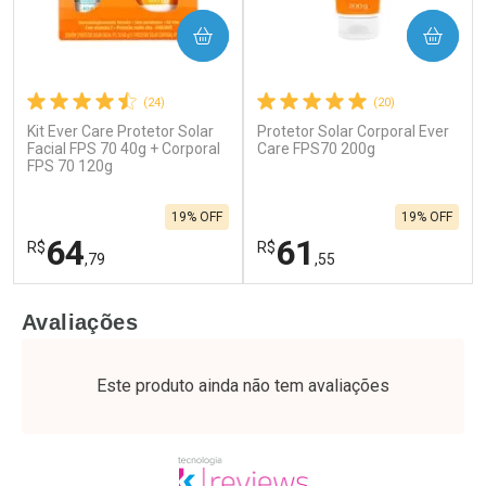
COMPRAR
COMPRAR
(24)
(20)
Kit Ever Care Protetor Solar
Protetor Solar Corporal Ever
Facial FPS 70 40g + Corporal
Care FPS70 200g
FPS 70 120g
19% OFF
19% OFF
64
61
R$
R$
,79
,55
FECHAR
F
FECHAR
F
Avaliações
Laboratório
Laboratório
Por Menos
Por Menos
Este produto ainda não tem avaliações