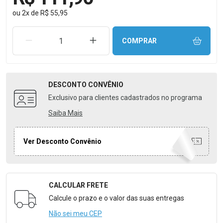
ou
2
x
de
R$ 55,95
REMOVER UMA UNIDADE
AUMENTAR UMA UNIDADE
COMPRAR
DESCONTO
CONVÊNIO
Exclusivo para clientes cadastrados no programa
Saiba Mais
Ver Desconto Convênio
CALCULAR FRETE
Formulário para Calcular o Frete
Calcule o prazo e o valor das suas entregas
Não sei meu CEP