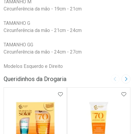
TAMANHO M
Circunferência da mão - 19cm - 21cm
TAMANHO G
Circunferência da mão - 21cm - 24cm
TAMANHO GG
Circunferência da mão - 24cm - 27cm
Modelos Esquerdo e Direito
Queridinhos da Drogaria
Imagem A
Pró
ADICIONAR AOS FAVORITOS
ADIC