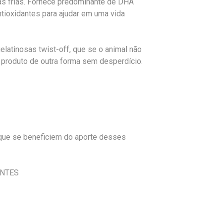
as frias. Fornece predominante de DHA
ioxidantes para ajudar em uma vida
latinosas twist-off, que se o animal não
o produto de outra forma sem desperdício.
 que se beneficiem do aporte desses
ANTES