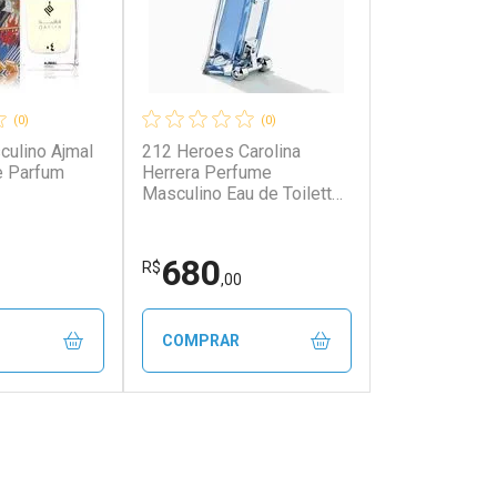
(0)
(0)
ulino Ajmal
212 Heroes Carolina
e Parfum
Herrera Perfume
Masculino Eau de Toilette
90ml 90ml Incolor
680
R$
,00
COMPRAR
FECHAR
FECHAR
FECHAR
FECHAR
rio
Laboratório
os
Por Menos