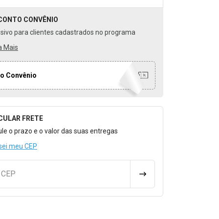
CONTO
CONVÊNIO
usivo para clientes cadastrados no programa
a Mais
o Convênio
CULAR FRETE
o para Calcular o Frete
ule o prazo e o valor das suas entregas
sei meu CEP
u CEP
CALCULAR FRETE