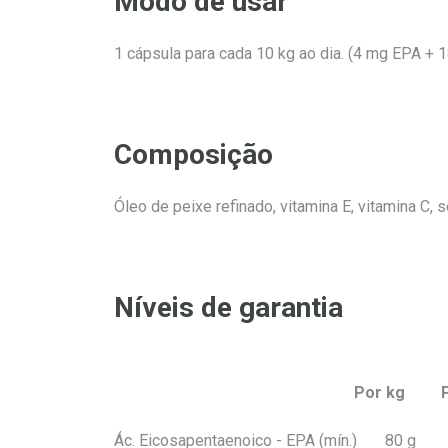
Modo de usar
1 cápsula para cada 10 kg ao dia. (4 mg EPA +
Composição
Óleo de peixe refinado, vitamina E, vitamina C, 
Níveis de garantia
Por kg Por cáp
Ác. Eicosapentaenoico - EPA (mín.) 80