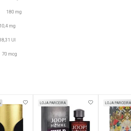
 g 180 mg
,4 mg
,31 UI
70 mcg
FAVORITOS
ADICIONAR AOS FAVORITOS
ADICIONAR AOS 
A
LOJA PARCEIRA
LOJA PARCEIRA