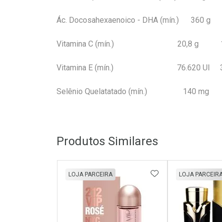
Ác. Docosahexaenoico - DHA (mín.) 360
Vitamina C (mín.) 20,8 g 10
Vitamina E (mín.) 76.620 UI 38
Selênio Quelatatado (mín.) 140 mg 
Produtos Similares
ADICIONAR AOS 
LOJA PARCEIRA
LOJA PARCEIR