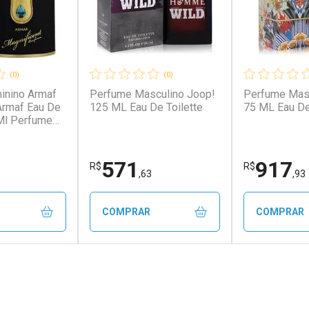
(0)
(0)
inino Armaf
Perfume Masculino Joop!
Perfume Masc
Armaf Eau De
125 ML Eau De Toilette
75 ML Eau D
Ml Perfume
maf
Armaf Eau De
M
571
917
R$
R$
,63
,93
COMPRAR
COMPRAR
FECHAR
FECHAR
FECHAR
FECHAR
rio
Laboratório
Laborató
os
Por Menos
Por Men