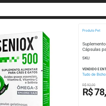
busca
isa?
Bread
Produto Pet
Suplemento 
Cápsulas p
Tudo de Bicho
R$ 92,00
R$ 78