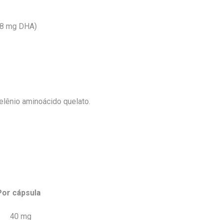
 18 mg DHA)
selênio aminoácido quelato.
sula
 g 40 mg