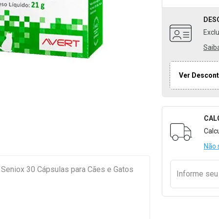
DES
Excl
Saib
Ver Descont
CAL
Formulári
Calc
Não 
t Seniox 30 Cápsulas para Cães e Gatos
Informe se