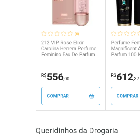
(0)
212 VIP Rosé Elixir
Perfume Fem
Carolina Herrera Perfume
Magnificent 
Feminino Eau De Parfum
Parfum 100 
30ml 30ml
Feminino Ar
Magnificent 
Parfum 100 
556
612
R$
R$
,00
,37
COMPRAR
COMPRAR
FECHAR
FECHAR
Queridinhos da Drogaria
Laboratório
Laborató
Por Menos
Por Men