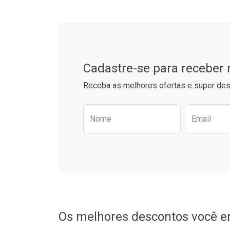
Cadastre-se para receber
Receba as melhores ofertas e super des
Preencha o formulário aba
Nome
Email
Os melhores descontos você e