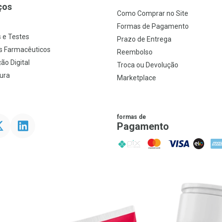
ços
Como Comprar no Site
s
Formas de Pagamento
 e Testes
Prazo de Entrega
s Farmacêuticos
Reembolso
ão Digital
Troca ou Devolução
ura
Marketplace
formas de
ter
Linkedin
Pagamento
PIX
MasterCard
VISA
ELO
AME