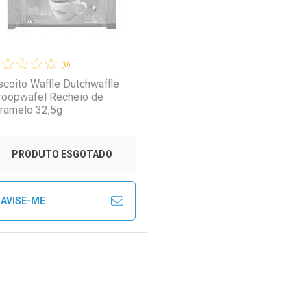
(0)
scoito Waffle Dutchwaffle
roopwafel Recheio de
ramelo 32,5g
PRODUTO ESGOTADO
AVISE-ME
FECHAR
FECHAR
aboratório
or Menos
ão Paulo