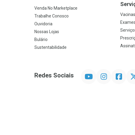
Servi
Venda No Marketplace
Vacina
Trabalhe Conosco
Exames
Ouvidoria
Serviço
Nossas Lojas
Prescriç
Bulário
Assinat
Sustentabilidade
YouTube
Instagram
Facebook
Twit
Redes Sociais
Promoção em Destaque