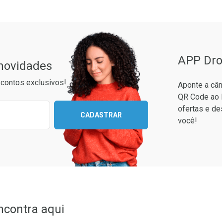
APP Dro
 novidades
contos exclusivos!
Aponte a câm
QR Code ao 
ixo para receber as melhores ofertas:
ofertas e de
CADASTRAR
você!
Ver Desconto Convênio
ncontra aqui