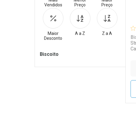
Mais
Menor
Maior
Vendidos
Preço
Preço
Maior
A a Z
Z a A
Bi
Desconto
St
Ca
Filtros
Biscoito
L
P
Tudo sobre a Drogaria S