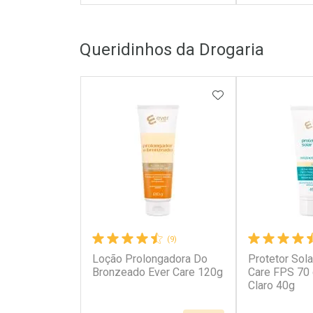
FECHAR
FECHAR
Queridinhos da Drogaria
Laboratório
Laborató
Por Menos
Por Men
ADICIONAR AOS 
(9)
Loção Prolongadora Do
Protetor Sola
Ativar Desconto
Ativar Des
Bronzeado Ever Care 120g
Care FPS 70
Claro 40g
Comprar sem Desconto
Comprar s
Comprar sem Desconto
Comprar s