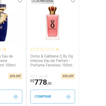
FAVORITOS
ADICIONAR AOS FAVORITOS
ADICIONAR AOS 
LOJA PARCEIRA
(0)
(0)
n Eau de
Dolce & Gabbana Q By Dg
fume
Intense Eau de Parfum -
0ml 100ml
Perfume Feminino 100ml
100ml
20% OFF
33% OFF
R$ 1.159,00
778
R$
,00
COMPRAR