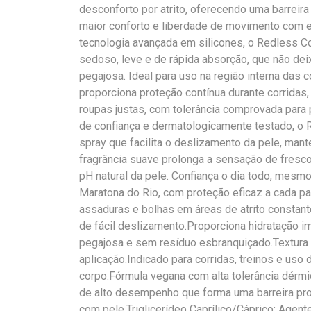
desconforto por atrito, oferecendo uma barreira
maior conforto e liberdade de movimento com 
tecnologia avançada em silicones, o Redless Co
sedoso, leve e de rápida absorção, que não de
pegajosa. Ideal para uso na região interna das c
proporciona proteção contínua durante corridas
roupas justas, com tolerância comprovada para
de confiança e dermatologicamente testado, o 
spray que facilita o deslizamento da pele, mant
fragrância suave prolonga a sensação de fresco
pH natural da pele. Confiança o dia todo, mes
Maratona do Rio, com proteção eficaz a cada pa
assaduras e bolhas em áreas de atrito constant
de fácil deslizamento.Proporciona hidratação i
pegajosa e sem resíduo esbranquiçado.Textura 
aplicação.Indicado para corridas, treinos e uso 
corpo.Fórmula vegana com alta tolerância dérmi
de alto desempenho que forma uma barreira prote
com pele.Triglicerídeo Caprílico/Cáprico: Agent