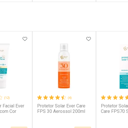
FECHAR
FECHAR
FECHAR
FECHAR
rio
Laboratório
Laborató
os
Por Menos
Por Men
FAVORITOS
ADICIONAR AOS FAVORITOS
ADICIONAR AOS 
(12)
(4)
r Facial Ever
Protetor Solar Ever Care
Protetor Sola
conto
Ativar Desconto
Ativar Desc
 com Cor
FPS 30 Aerossol 200ml
Care FPS70 
em Desconto
Comprar sem Desconto
Comprar s
em Desconto
Comprar sem Desconto
Comprar s