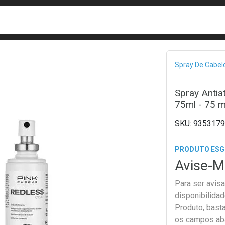
busca
isa?
Bread
Spray De Cabel
Spray Antia
75ml - 75 m
9353179
PRODUTO ES
Avise-M
Para ser avis
disponibilida
Produto, bast
os campos ab