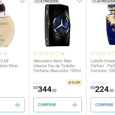
FAVORITOS
ADICIONAR AOS FAVORITOS
ADICIONAR AOS 
A
LOJA PARCEIRA
LOJA PARCEIRA
(0)
(0)
20 Ml
Mercedes-Benz Man
Lattafa Emaa
lvin Klein
Intense Eau de Toilette -
Parfum - Per
Perfume Masculino 100ml
Feminino 10
41% OFF
R$ 579,00
R$ 279,00
344
224
R$
R$
,00
,00
COMPRAR
COMPRAR