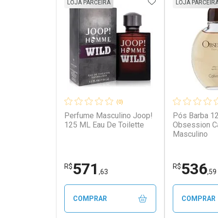
ADICIONAR AOS 
LOJA PARCEIRA
LOJA PARCEIR
(0)
Perfume Masculino Joop!
Pós Barba 1
125 ML Eau De Toilette
Obsession Ca
Masculino
571
536
R$
R$
,63
,59
COMPRAR
COMPRAR