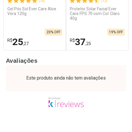
(14)
(12)
Gel Pós Sol Ever Care Aloe
Protetor Solar Facial Ever
Vera 120g
Care FPS 70 com Cor Claro
40g
20% OFF
19% OFF
25
37
R$
R$
,27
,25
FECHAR
F
FECHAR
F
Avaliações
Laboratório
Laboratório
Por Menos
Por Menos
Este produto ainda não tem avaliações