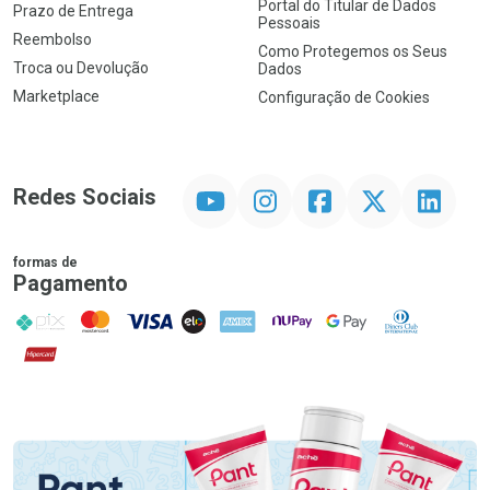
Portal do Titular de Dados
Prazo de Entrega
Pessoais
Reembolso
Como Protegemos os Seus
Troca ou Devolução
Dados
Marketplace
Configuração de Cookies
YouTube
Instagram
Facebook
Twitter
Linkedin
Redes Sociais
formas de
Pagamento
PIX
MasterCard
VISA
ELO
AMEX
NuPay
Google Pay
Diners Club
Hipercard
Promoção em Destaque