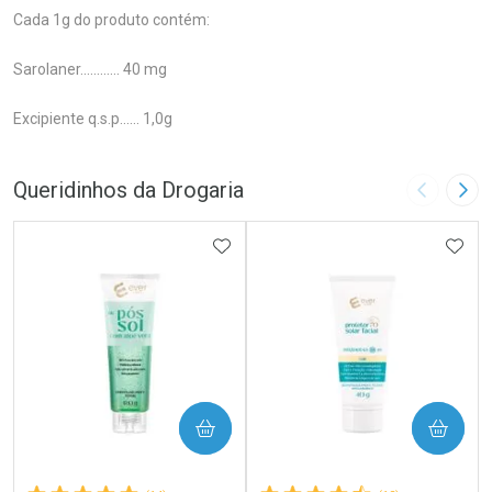
Cada 1g do produto contém:
Sarolaner............ 40 mg
Excipiente q.s.p...... 1,0g
Queridinhos da Drogaria
Imagem A
Pró
ADICIONAR AOS FAVORITOS
ADIC
COMPRAR
COMPRAR