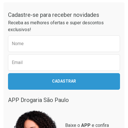
Tudo sobre a Drogaria São Paulo
Cadastre-se para receber novidades
Ativar Desconto
Ativar Desconto
Receba as melhores ofertas e super descontos
Comprar sem Desconto
Comprar sem Desconto
exclusivos!
Por R$ 25,27/cada
Por R$ 37,25/cada
Comprar sem Desconto
Comprar sem Desconto
Preencha o formulário abaixo para receber 
Por R$ 25,27/cada
Por R$ 37,25/cada
Nome
Email
CADASTRAR
APP Drogaria São Paulo
Baixe o
APP
e confira