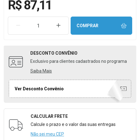
R$ 87,11
REMOVER UMA UNIDADE
AUMENTAR UMA UNIDADE
COMPRAR
DESCONTO
CONVÊNIO
Exclusivo para clientes cadastrados no programa
Saiba Mais
Ver Desconto Convênio
CALCULAR FRETE
Formulário para Calcular o Frete
Calcule o prazo e o valor das suas entregas
Não sei meu CEP