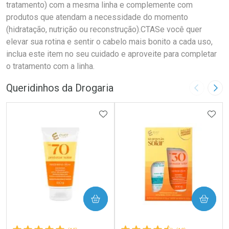
tratamento) com a mesma linha e complemente com
produtos que atendam a necessidade do momento
(hidratação, nutrição ou reconstrução).CTASe você quer
elevar sua rotina e sentir o cabelo mais bonito a cada uso,
inclua este item no seu cuidado e aproveite para completar
o tratamento com a linha.
Queridinhos da Drogaria
Imagem A
Pró
ADICIONAR AOS FAVORITOS
ADIC
COMPRAR
COMPRAR