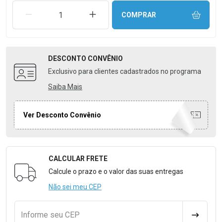
REMOVER UMA UNIDADE
AUMENTAR UMA UNIDADE
COMPRAR
DESCONTO
CONVÊNIO
Exclusivo para clientes cadastrados no programa
Saiba Mais
Ver Desconto Convênio
CALCULAR FRETE
Formulário para Calcular o Frete
Calcule o prazo e o valor das suas entregas
Não sei meu CEP
Informe seu CEP
CALCULA