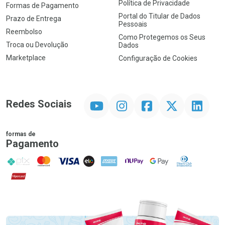
Política de Privacidade
Formas de Pagamento
Portal do Titular de Dados
Prazo de Entrega
Pessoais
Reembolso
Como Protegemos os Seus
Troca ou Devolução
Dados
Marketplace
Configuração de Cookies
YouTube
Instagram
Facebook
Twitter
Linkedin
Redes Sociais
formas de
Pagamento
PIX
MasterCard
VISA
ELO
AMEX
NuPay
Google Pay
Diners Club
Hipercard
Promoção em Destaque