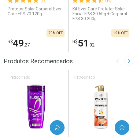
(15)
(19)
Protetor Solar Corporal Ever
Kit Ever Care Protetor Solar
Care FPS 70 120g
Facial FPS 30 60g + Corporal
FPS 30 200g
20% OFF
19% OFF
49
51
R$
R$
,27
,02
FECHAR
F
FECHAR
F
Produtos Recomendados
Imagem A
Pró
Laboratório
Laboratório
Por Menos
Por Menos
Patrocinado
Patrocinado
COMPRAR
COMPRAR