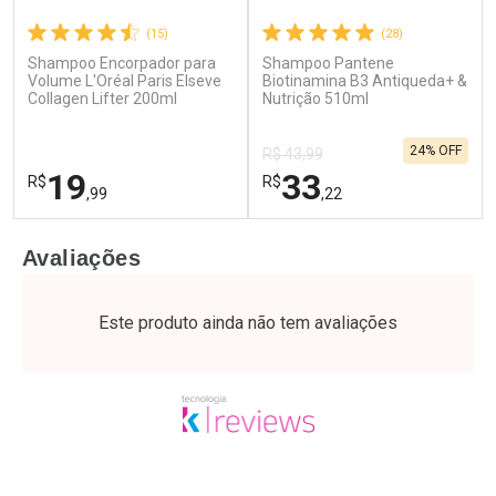
(15)
(28)
Shampoo Encorpador para
Shampoo Pantene
Ativar Desconto
Ativar Desconto
Volume L'Oréal Paris Elseve
Biotinamina B3 Antiqueda+ &
Collagen Lifter 200ml
Comprar sem Desconto
Nutrição 510ml
Comprar sem Desconto
Por R$ 49,27/cada
Por R$ 51,02/cada
Comprar sem Desconto
Comprar sem Desconto
24% OFF
Por R$ 49,27/cada
Por R$ 51,02/cada
R$ 43,99
19
33
R$
R$
,99
,22
FECHAR
F
FECHAR
F
Avaliações
Laboratório
Laboratório
Por Menos
Por Menos
Este produto ainda não tem avaliações