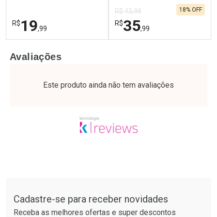
Comprar sem Desconto
Comprar sem Desconto
18% OFF
Por R$ 52,64/cada
Por R$ 28,79/cada
R$ 43,99
19
35
R$
R$
,99
,99
FECHAR
F
FECHAR
F
Avaliações
Laboratório
Laboratório
Por Menos
Por Menos
Este produto ainda não tem avaliações
Tudo sobre a Drogaria São Paulo
Cadastre-se para receber novidades
Ativar Desconto
Ativar Desconto
Receba as melhores ofertas e super descontos