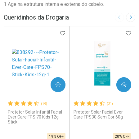
1 Age na estrutura interna e externa do cabelo.
Queridinhos da Drogaria
Imagem A
Pró
ADICIONAR AOS FAVORITOS
ADIC
COMPRAR
COMPRAR
(19)
(21)
Protetor Solar Infantil Facial
Protetor Solar Facial Ever
Ever Care FPS 70 Kids 12g
Care FPS30 Sem Cor 60g
Stick
19% OFF
20% OFF