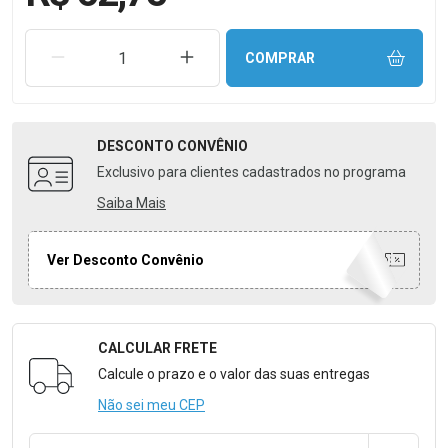
REMOVER UMA UNIDADE
AUMENTAR UMA UNIDADE
COMPRAR
DESCONTO
CONVÊNIO
Exclusivo para clientes cadastrados no programa
Saiba Mais
Ver Desconto Convênio
CALCULAR FRETE
Formulário para Calcular o Frete
Calcule o prazo e o valor das suas entregas
Não sei meu CEP