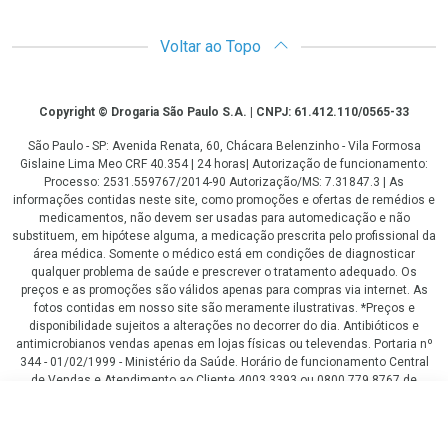
Voltar ao Topo
Copyright
Copyright © Drogaria São Paulo S.A. | CNPJ: 61.412.110/0565-33
São Paulo - SP: Avenida Renata, 60, Chácara Belenzinho - Vila Formosa
Gislaine Lima Meo CRF 40.354 | 24 horas| Autorização de funcionamento:
Processo: 2531.559767/2014-90 Autorização/MS: 7.31847.3 | As
informações contidas neste site, como promoções e ofertas de remédios e
medicamentos, não devem ser usadas para automedicação e não
substituem, em hipótese alguma, a medicação prescrita pelo profissional da
área médica. Somente o médico está em condições de diagnosticar
qualquer problema de saúde e prescrever o tratamento adequado. Os
preços e as promoções são válidos apenas para compras via internet. As
fotos contidas em nosso site são meramente ilustrativas. *Preços e
disponibilidade sujeitos a alterações no decorrer do dia. Antibióticos e
antimicrobianos vendas apenas em lojas físicas ou televendas. Portaria nº
344 - 01/02/1999 - Ministério da Saúde. Horário de funcionamento Central
de Vendas e Atendimento ao Cliente 4003 3393 ou 0800 779 8767 de
domingo a domingo das 08h00 às 20h00.
R$ 67,99
LGPD Aceite os Cookies
COMPRAR
R$ 62,75