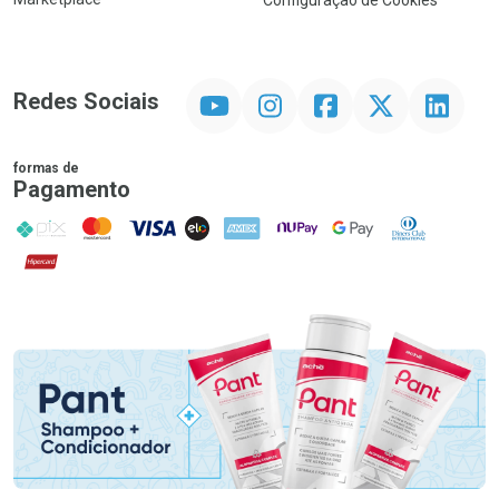
Configuração de Cookies
YouTube
Instagram
Facebook
Twitter
Linkedin
Redes Sociais
formas de
Pagamento
PIX
MasterCard
VISA
ELO
AMEX
NuPay
Google Pay
Diners Club
Hipercard
Promoção em Destaque