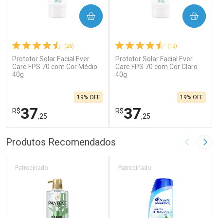
COMPRAR
COMPRAR
(26)
(12)
Protetor Solar Facial Ever
Protetor Solar Facial Ever
Care FPS 70 com Cor Médio
Care FPS 70 com Cor Claro
40g
40g
19% OFF
19% OFF
37
37
R$
R$
,25
,25
FECHAR
F
FECHAR
F
Produtos Recomendados
Imagem A
Pró
Laboratório
Laboratório
Por Menos
Por Menos
Patrocinado
Patrocinado