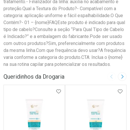
tratamento.- Finalizador da linha: auxilia no acabamento e
proteção.Qual a Textura do Produto?- Compatível com a
categoria: aplicação uniforme e fácil espalhabilidade.O Que
Contém?- 01 – {nome}FAQEste produto é indicado para qual
tipo de cabelo?Consulte a seção “Para Qual Tipo de Cabelo
é Indicado?” e a embalagem do fabricante.Pode ser usado
com outros produtos?Sim, preferencialmente com produtos
da mesma linha.Com que frequência devo usar?A frequência
varia conforme a categoria do produto.CTA: Inclua o {nome}
na sua rotina capilar para potencializar os resultados.
Queridinhos da Drogaria
Imagem A
Pró
ADICIONAR AOS FAVORITOS
ADIC