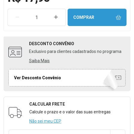
REMOVER UMA UNIDADE
AUMENTAR UMA UNIDADE
COMPRAR
DESCONTO
CONVÊNIO
Exclusivo para clientes cadastrados no programa
Saiba Mais
Ver Desconto Convênio
CALCULAR FRETE
Formulário para Calcular o Frete
Calcule o prazo e o valor das suas entregas
Não sei meu CEP