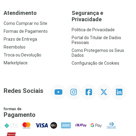
Atendimento
Segurança e
Privacidade
Como Comprar no Site
Política de Privacidade
Formas de Pagamento
Portal do Titular de Dados
Prazo de Entrega
Pessoais
Reembolso
Como Protegemos os Seus
Troca ou Devolução
Dados
Marketplace
Configuração de Cookies
YouTube
Instagram
Facebook
Twitter
Linkedin
Redes Sociais
formas de
Pagamento
PIX
MasterCard
VISA
ELO
AMEX
NuPay
Google Pay
Diners Club
Hipercard