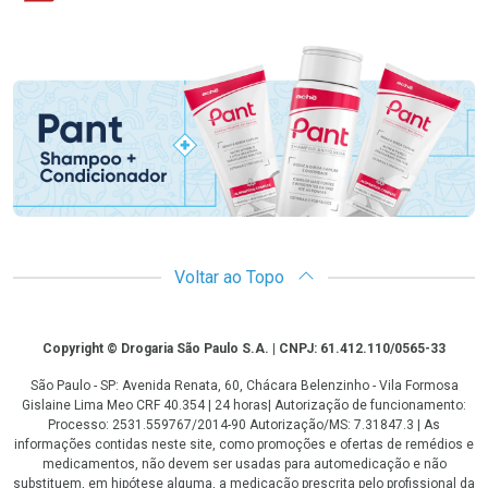
Promoção em Destaque
Voltar ao Topo
Copyright
Copyright © Drogaria São Paulo S.A. | CNPJ: 61.412.110/0565-33
São Paulo - SP: Avenida Renata, 60, Chácara Belenzinho - Vila Formosa
Gislaine Lima Meo CRF 40.354 | 24 horas| Autorização de funcionamento:
Processo: 2531.559767/2014-90 Autorização/MS: 7.31847.3 | As
informações contidas neste site, como promoções e ofertas de remédios e
medicamentos, não devem ser usadas para automedicação e não
substituem, em hipótese alguma, a medicação prescrita pelo profissional da