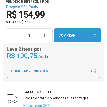
Drogaria São Paulo
R$ 154,99
ou
2
x
de
R$ 77,49
REMOVER UMA UNIDADE
AUMENTAR UMA UNIDADE
COMPRAR
Leve 2 itens por
R$
100
,75
/cada
COMPRAR 2 UNIDADES
CALCULAR FRETE
Formulário para Calcular o Frete
Calcule o prazo e o valor das suas entregas
Não sei meu CEP