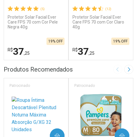
(5)
(12)
Protetor Solar Facial Ever
Protetor Solar Facial Ever
Care FPS 70 com Cor Pele
Care FPS 70 com Cor Claro
Negra 40g
40g
19% OFF
19% OFF
37
37
R$
R$
,25
,25
FECHAR
F
FECHAR
F
Produtos Recomendados
Imagem A
Pró
Laboratório
Laboratório
Por Menos
Por Menos
Patrocinado
Patrocinado
COMPRAR
COMPRAR