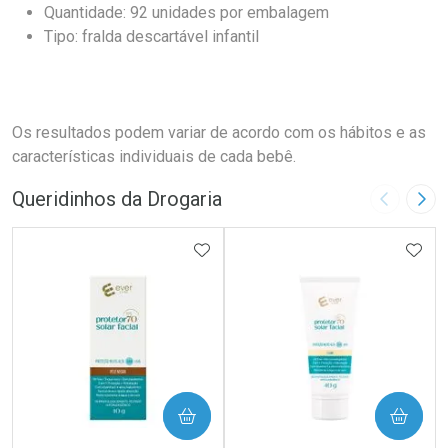
Quantidade: 92 unidades por embalagem
Tipo: fralda descartável infantil
Os resultados podem variar de acordo com os hábitos e as
características individuais de cada bebê.
Queridinhos da Drogaria
Imagem A
Pró
ADICIONAR AOS FAVORITOS
ADIC
COMPRAR
COMPRAR