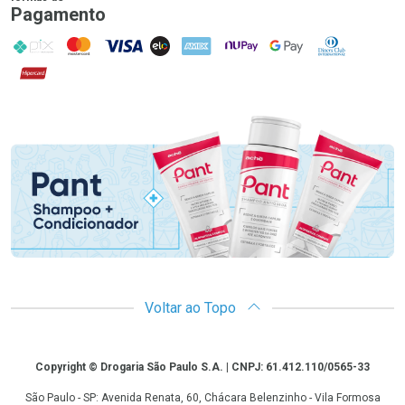
Pagamento
PIX
MasterCard
VISA
ELO
AMEX
NuPay
Google Pay
Diners Club
Hipercard
Promoção em Destaque
Voltar ao Topo
Copyright
Copyright © Drogaria São Paulo S.A. | CNPJ: 61.412.110/0565-33
São Paulo - SP: Avenida Renata, 60, Chácara Belenzinho - Vila Formosa