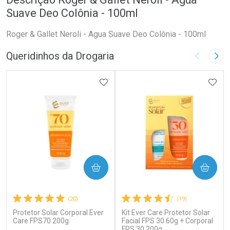
Suave Deo Colônia - 100ml
Roger & Gallet Neroli - Agua Suave Deo Colônia - 100ml
Queridinhos da Drogaria
Imagem A
Pró
ADICIONAR AOS FAVORITOS
ADIC
COMPRAR
COMPRAR
(20)
(19)
Protetor Solar Corporal Ever
Kit Ever Care Protetor Solar
Care FPS70 200g
Facial FPS 30 60g + Corporal
FPS 30 200g