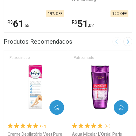
19% OFF
19% OFF
61
51
R$
R$
,55
,02
FECHAR
F
FECHAR
F
Produtos Recomendados
Imagem A
Pró
Laboratório
Laboratório
Por Menos
Por Menos
Patrocinado
Patrocinado
COMPRAR
COMPRAR
(27)
(45)
Creme Depilatório Veet Pure
Água Micelar L'Oréal Paris
Ativar Desconto
Ativar Desconto