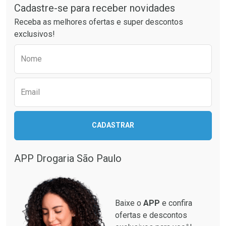
Cadastre-se para receber novidades
Ativar Desconto
Ativar Desconto
Receba as melhores ofertas e super descontos
Comprar sem Desconto
Comprar sem Desconto
exclusivos!
Por R$ 42,13/cada
Por R$ 34,99/cada
Comprar sem Desconto
Comprar sem Desconto
Preencha o formulário abaixo para receber 
Por R$ 42,13/cada
Por R$ 34,99/cada
Nome
Email
CADASTRAR
APP Drogaria São Paulo
Baixe o
APP
e confira
ofertas e descontos