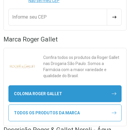
Não sei meu CEP
Informe seu CEP
CALCULA
Marca
Roger Gallet
Confira todos os produtos da
Roger Gallet
nas Drogaria São Paulo. Somos a
Farmácia com a maior variedade e
qualidade do Brasil.
COLONIA ROGER GALLET
TODOS OS PRODUTOS DA MARCA
Descrição Roger & Gallet Neroli - Água