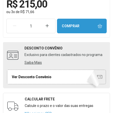
R$ 215,00
ou
3
x
de
R$ 71,66
REMOVER UMA UNIDADE
AUMENTAR UMA UNIDADE
COMPRAR
DESCONTO
CONVÊNIO
Exclusivo para clientes cadastrados no programa
Saiba Mais
Ver Desconto Convênio
CALCULAR FRETE
Formulário para Calcular o Frete
Calcule o prazo e o valor das suas entregas