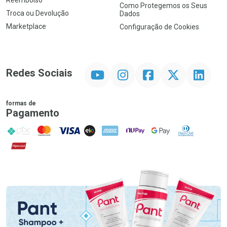
Reembolso
Como Protegemos os Seus
Troca ou Devolução
Dados
Marketplace
Configuração de Cookies
YouTube
Instagram
Facebook
Twitter
Linkedin
Redes Sociais
formas de
Pagamento
PIX
MasterCard
VISA
ELO
AMEX
NuPay
Google Pay
Diners Club
Hipercard
Promoção em Destaque